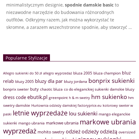
minimalistycznym designie,
spodnie damskie basic
to
niezawodne narzędzie do budowania różnorodnych
outfitów. Odkryjmy razem, jak można wykorzystać te
skromne, a zarazem wszechstronne spodnie, aby stworzyć …
Popularne Stylizacje
bluz
bluza 2005
bluza champion
Allegro sukienki do 50 zł
allegro wyprzedaż
bonprix sukienki
bluzy dla par
relab
bluzy 2005
bluzy jordana
buty
bonprix sweter
chaotic bluza
co do eleganckiej sukienki
damskie bluzy
hm sukienko
ebutik.pl
dress code
greenpoint
hm
h & m swetry
swetry damskie
Hurtownia odzieży damskiej factoryprice.eu
kolorowy sweter w
letnie wyprzedaże
lou sukienki
mango eleganckie
paski
markowe ubrania
markowe ubrania
sukienki
mango ubrania
wyprzedaż
odzież
odzieży
odzieżą
mohito swetry
oversized