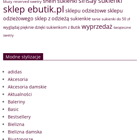
sinsay sukienki
shein sukienki
bluzy
reserved swetry
sklep ebutik.pl
sklepu odzieżowe
sklepu
sklep z odzieżą
odzieżowego
sukienkie
tanie sukienki do 50 zł
wyprzedaż
wyglądaj pięknie dzięki sukienkom z Butik
świąteczne
swetry
Modne stylizacje
adidas
Akcesoria
Akcesoria damskie
Aktualności
Baleriny
Basic
Bestsellery
Bielizna
Bielizna damska
Biustonosze