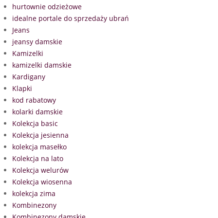
hurtownie odzieżowe
idealne portale do sprzedaży ubrań
Jeans
jeansy damskie
Kamizelki
kamizelki damskie
Kardigany
Klapki
kod rabatowy
kolarki damskie
Kolekcja basic
Kolekcja jesienna
kolekcja masełko
Kolekcja na lato
Kolekcja welurów
Kolekcja wiosenna
kolekcja zima
Kombinezony
Kombinezony damskie