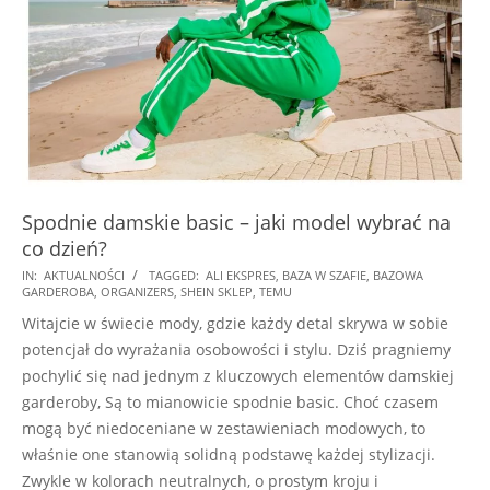
Spodnie damskie basic – jaki model wybrać na
co dzień?
2024-
IN:
AKTUALNOŚCI
TAGGED:
ALI EKSPRES
,
BAZA W SZAFIE
,
BAZOWA
GARDEROBA
,
ORGANIZERS
,
SHEIN SKLEP
,
TEMU
12-
Witajcie w świecie mody, gdzie każdy detal skrywa w sobie
04
potencjał do wyrażania osobowości i stylu. Dziś pragniemy
pochylić się nad jednym z kluczowych elementów damskiej
garderoby, Są to mianowicie spodnie basic. Choć czasem
mogą być niedoceniane w zestawieniach modowych, to
właśnie one stanowią solidną podstawę każdej stylizacji.
Zwykle w kolorach neutralnych, o prostym kroju i