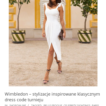
Wimbledon – stylizacje inspirowane klasycznym
dress code turnieju
2025-
IN:
SHOPONLINE
TAGGED:
BELLE EPOQUE
,
CELEBRITY SIGHTINGS
,
PARIS