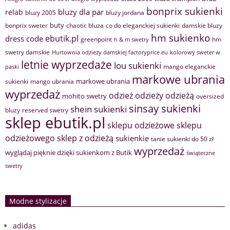
bonprix sukienki
bluzy dla par
relab
bluzy 2005
bluzy jordana
buty
bonprix sweter
chaotic bluza
co do eleganckiej sukienki
damskie bluzy
hm sukienko
ebutik.pl
dress code
greenpoint
hm
h & m swetry
swetry damskie
Hurtownia odzieży damskiej factoryprice.eu
kolorowy sweter w
letnie wyprzedaże
lou sukienki
mango eleganckie
paski
markowe ubrania
markowe ubrania
sukienki
mango ubrania
wyprzedaż
odzież
odzieży
odzieżą
mohito swetry
oversized
sinsay sukienki
shein sukienki
bluzy
reserved swetry
sklep ebutik.pl
sklepu odzieżowe
sklepu
sklep z odzieżą
odzieżowego
sukienkie
tanie sukienki do 50 zł
wyprzedaż
wyglądaj pięknie dzięki sukienkom z Butik
świąteczne
swetry
Modne stylizacje
adidas