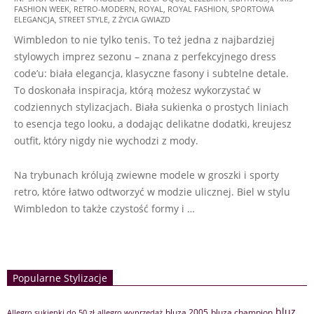
FASHION WEEK
,
RETRO-MODERN
,
ROYAL
,
ROYAL FASHION
,
SPORTOWA
07-
ELEGANCJA
,
STREET STYLE
,
Z ŻYCIA GWIAZD
11
Wimbledon to nie tylko tenis. To też jedna z najbardziej
stylowych imprez sezonu – znana z perfekcyjnego dress
code’u: biała elegancja, klasyczne fasony i subtelne detale.
To doskonała inspiracja, którą możesz wykorzystać w
codziennych stylizacjach. Biała sukienka o prostych liniach
to esencja tego looku, a dodając delikatne dodatki, kreujesz
outfit, który nigdy nie wychodzi z mody.
Na trybunach królują zwiewne modele w groszki i sporty
retro, które łatwo odtworzyć w modzie ulicznej. Biel w stylu
Wimbledon to także czystość formy i …
Popularne Stylizacje
bluz
bluza 2005
bluza champion
Allegro sukienki do 50 zł
allegro wyprzedaż