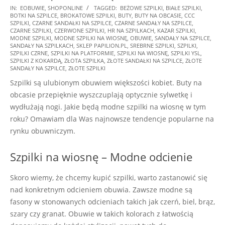
2025-
IN:
EOBUWIE
,
SHOPONLINE
TAGGED:
BEŻOWE SZPILKI
,
BIAŁE SZPILKI
,
BOTKI NA SZPILCE
,
BROKATOWE SZPILKI
,
BUTY
,
BUTY NA OBCASIE
,
CCC
01-
SZPILKI
,
CZARNE SANDAŁKI NA SZPILCE
,
CZARNE SANDAŁY NA SZPILCE
,
27
CZARNE SZPILKI
,
CZERWONE SZPILKI
,
HR NA SZPILKACH
,
KAZAR SZPILKI
,
MODNE SZPILKI
,
MODNE SZPILKI NA WIOSNĘ
,
OBUWIE
,
SANDAŁY NA SZPILCE
,
SANDAŁY NA SZPILKACH
,
SKLEP PAPILION.PL
,
SREBRNE SZPILKI
,
SZPILKI
,
SZPILKI CZRNE
,
SZPILKI NA PLATFORMIE
,
SZPILKI NA WIOSNĘ
,
SZPILKI YSL
,
SZPILKI Z KOKARDĄ
,
ZŁOTA SZPILKA
,
ZŁOTE SANDAŁKI NA SZPILCE
,
ZŁOTE
SANDAŁY NA SZPILCE
,
ZŁOTE SZPILKI
Szpilki są ulubionym obuwiem większości kobiet. Buty na
obcasie przepięknie wyszczuplają optycznie sylwetkę i
wydłużają nogi. Jakie będą modne szpilki na wiosnę w tym
roku? Omawiam dla Was najnowsze tendencje popularne na
rynku obuwniczym.
Szpilki na wiosnę – Modne odcienie
Skoro wiemy, że chcemy kupić szpilki, warto zastanowić się
nad konkretnym odcieniem obuwia. Zawsze modne są
fasony w stonowanych odcieniach takich jak czerń, biel, brąz,
szary czy granat. Obuwie w takich kolorach z łatwością