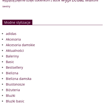
wyglądaj pięknie dzięki sukienkom z Butik
świąteczne
swetry
Modne stylizacje
adidas
Akcesoria
Akcesoria damskie
Aktualności
Baleriny
Basic
Bestsellery
Bielizna
Bielizna damska
Biustonosze
Biżuteria
Bluzki
Bluzki basic