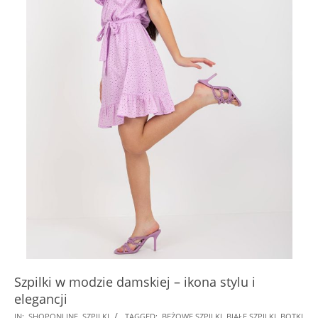
Szpilki w modzie damskiej – ikona stylu i
elegancji
2025-
IN:
SHOPONLINE
,
SZPILKI
TAGGED:
BEŻOWE SZPILKI
,
BIAŁE SZPILKI
,
BOTKI