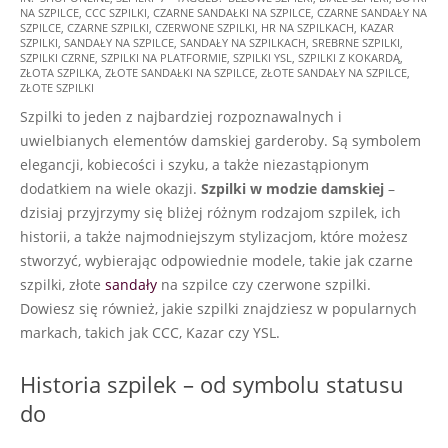
NA SZPILCE
,
CCC SZPILKI
,
CZARNE SANDAŁKI NA SZPILCE
,
CZARNE SANDAŁY NA
01-
SZPILCE
,
CZARNE SZPILKI
,
CZERWONE SZPILKI
,
HR NA SZPILKACH
,
KAZAR
28
SZPILKI
,
SANDAŁY NA SZPILCE
,
SANDAŁY NA SZPILKACH
,
SREBRNE SZPILKI
,
SZPILKI CZRNE
,
SZPILKI NA PLATFORMIE
,
SZPILKI YSL
,
SZPILKI Z KOKARDĄ
,
ZŁOTA SZPILKA
,
ZŁOTE SANDAŁKI NA SZPILCE
,
ZŁOTE SANDAŁY NA SZPILCE
,
ZŁOTE SZPILKI
Szpilki to jeden z najbardziej rozpoznawalnych i
uwielbianych elementów damskiej garderoby. Są symbolem
elegancji, kobiecości i szyku, a także niezastąpionym
dodatkiem na wiele okazji.
Szpilki w modzie damskiej
–
dzisiaj przyjrzymy się bliżej różnym rodzajom szpilek, ich
historii, a także najmodniejszym stylizacjom, które możesz
stworzyć, wybierając odpowiednie modele, takie jak czarne
szpilki, złote
sandały
na szpilce czy czerwone szpilki.
Dowiesz się również, jakie szpilki znajdziesz w popularnych
markach, takich jak CCC, Kazar czy YSL.
Historia szpilek – od symbolu statusu
do