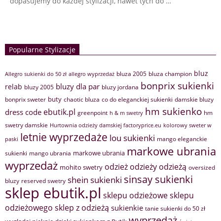
dopasujemy do każdej stylizacji, nawet tych do …
Popularne Stylizacje
bluz
bluza 2005
bluza champion
Allegro sukienki do 50 zł
allegro wyprzedaż
bonprix sukienki
bluzy dla par
relab
bluzy 2005
bluzy jordana
buty
bonprix sweter
chaotic bluza
co do eleganckiej sukienki
damskie bluzy
hm sukienko
ebutik.pl
dress code
greenpoint
hm
h & m swetry
swetry damskie
Hurtownia odzieży damskiej factoryprice.eu
kolorowy sweter w
letnie wyprzedaże
lou sukienki
mango eleganckie
paski
markowe ubrania
markowe ubrania
sukienki
mango ubrania
wyprzedaż
odzież
odzieży
odzieżą
mohito swetry
oversized
sinsay sukienki
shein sukienki
bluzy
reserved swetry
sklep ebutik.pl
sklepu odzieżowe
sklepu
sklep z odzieżą
odzieżowego
sukienkie
tanie sukienki do 50 zł
wyprzedaż