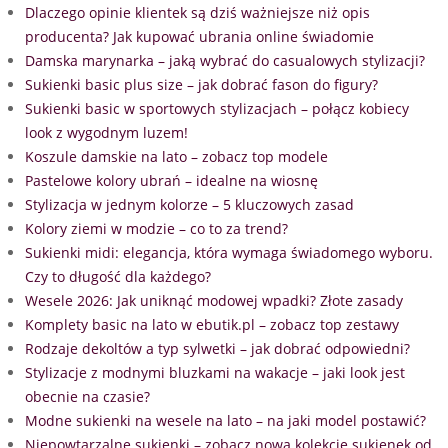
Dlaczego opinie klientek są dziś ważniejsze niż opis
producenta? Jak kupować ubrania online świadomie
Damska marynarka – jaką wybrać do casualowych stylizacji?
Sukienki basic plus size – jak dobrać fason do figury?
Sukienki basic w sportowych stylizacjach – połącz kobiecy
look z wygodnym luzem!
Koszule damskie na lato – zobacz top modele
Pastelowe kolory ubrań – idealne na wiosnę
Stylizacja w jednym kolorze – 5 kluczowych zasad
Kolory ziemi w modzie – co to za trend?
Sukienki midi: elegancja, która wymaga świadomego wyboru.
Czy to długość dla każdego?
Wesele 2026: Jak uniknąć modowej wpadki? Złote zasady
Komplety basic na lato w ebutik.pl – zobacz top zestawy
Rodzaje dekoltów a typ sylwetki – jak dobrać odpowiedni?
Stylizacje z modnymi bluzkami na wakacje – jaki look jest
obecnie na czasie?
Modne sukienki na wesele na lato – na jaki model postawić?
Niepowtarzalne sukienki – zobacz nową kolekcję sukienek od