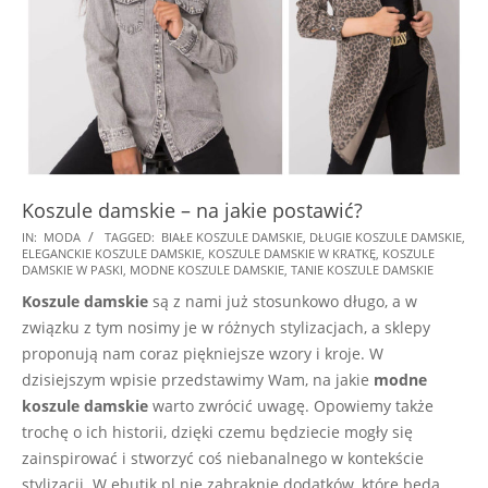
Koszule damskie – na jakie postawić?
2021-
IN:
MODA
TAGGED:
BIAŁE KOSZULE DAMSKIE
,
DŁUGIE KOSZULE DAMSKIE
,
ELEGANCKIE KOSZULE DAMSKIE
,
KOSZULE DAMSKIE W KRATKĘ
,
KOSZULE
05-
DAMSKIE W PASKI
,
MODNE KOSZULE DAMSKIE
,
TANIE KOSZULE DAMSKIE
25
Koszule damskie
są z nami już stosunkowo długo, a w
związku z tym nosimy je w różnych stylizacjach, a sklepy
proponują nam coraz piękniejsze wzory i kroje. W
dzisiejszym wpisie przedstawimy Wam, na jakie
modne
koszule damskie
warto zwrócić uwagę. Opowiemy także
trochę o ich historii, dzięki czemu będziecie mogły się
zainspirować i stworzyć coś niebanalnego w kontekście
stylizacji. W ebutik.pl nie zabraknie dodatków, które będą