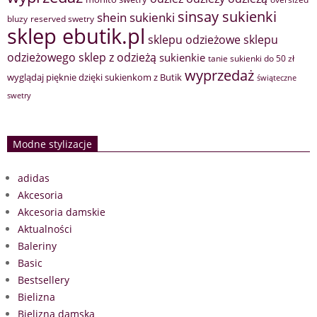
sinsay sukienki
shein sukienki
bluzy
reserved swetry
sklep ebutik.pl
sklepu odzieżowe
sklepu
sklep z odzieżą
odzieżowego
sukienkie
tanie sukienki do 50 zł
wyprzedaż
wyglądaj pięknie dzięki sukienkom z Butik
świąteczne
swetry
Modne stylizacje
adidas
Akcesoria
Akcesoria damskie
Aktualności
Baleriny
Basic
Bestsellery
Bielizna
Bielizna damska