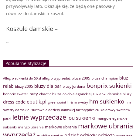
przywoływały lato. Okazuje się, że będą one pasowały
również do damskich koszul.
Koszule damskie –
…
Popularne Stylizacje
bluz
bluza 2005
bluza champion
Allegro sukienki do 50 zł
allegro wyprzedaż
bonprix sukienki
bluzy dla par
relab
bluzy 2005
bluzy jordana
buty
bonprix sweter
chaotic bluza
co do eleganckiej sukienki
damskie bluzy
hm sukienko
ebutik.pl
dress code
greenpoint
hm
h & m swetry
swetry damskie
Hurtownia odzieży damskiej factoryprice.eu
kolorowy sweter w
letnie wyprzedaże
lou sukienki
mango eleganckie
paski
markowe ubrania
markowe ubrania
sukienki
mango ubrania
wyprzedaż
odzież
odzieży
odzieżą
mohito swetry
oversized