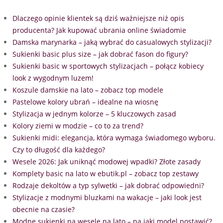
Dlaczego opinie klientek są dziś ważniejsze niż opis
producenta? Jak kupować ubrania online świadomie
Damska marynarka – jaką wybrać do casualowych stylizacji?
Sukienki basic plus size – jak dobrać fason do figury?
Sukienki basic w sportowych stylizacjach – połącz kobiecy
look z wygodnym luzem!
Koszule damskie na lato – zobacz top modele
Pastelowe kolory ubrań – idealne na wiosnę
Stylizacja w jednym kolorze – 5 kluczowych zasad
Kolory ziemi w modzie – co to za trend?
Sukienki midi: elegancja, która wymaga świadomego wyboru.
Czy to długość dla każdego?
Wesele 2026: Jak uniknąć modowej wpadki? Złote zasady
Komplety basic na lato w ebutik.pl – zobacz top zestawy
Rodzaje dekoltów a typ sylwetki – jak dobrać odpowiedni?
Stylizacje z modnymi bluzkami na wakacje – jaki look jest
obecnie na czasie?
Modne sukienki na wesele na lato – na jaki model postawić?