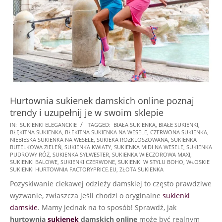
Hurtownia sukienek damskich online poznaj
trendy i uzupełnij je w swoim sklepie
2025-
IN:
SUKIENKI ELEGANCKIE
TAGGED:
BIAŁA SUKIENKA
,
BIAŁE SUKIENKI
,
BŁĘKITNA SUKIENKA
,
BŁEKITNA SUKIENKA NA WESELE
,
CZERWONA SUKIENKA
,
01-
NIEBIESKA SUKIENKA NA WESELE
,
SUKIEKA ROZKLOSZOWANA
,
SUKIENKA
19
BUTELKOWA ZIELEŃ
,
SUKIENKA KWIATY
,
SUKIENKA MIDI NA WESELE
,
SUKIENKA
PUDROWY RÓŻ
,
SUKIENKA SYLWESTER
,
SUKIENKA WIECZOROWA MAXI
,
SUKIENKI BALOWE
,
SUKIENKI CZERWONE
,
SUKIENKI W STYLU BOHO
,
WŁOSKIE
SUKIENKI HURTOWNIA FACTORYPRICE.EU
,
ZŁOTA SUKIENKA
Pozyskiwanie ciekawej odzieży damskiej to często prawdziwe
wyzwanie, zwłaszcza jeśli chodzi o oryginalne
sukienki
damskie
. Mamy jednak na to sposób! Sprawdź, jak
hurtownia
sukienek
damskich online
może być realnym