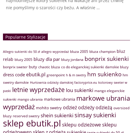
najmodniejsze kolory sukienek na wakacje ani przez chwilę
nie pomyślimy o szarości czy beżu. A właśnie …
Popularne Stylizacje
bluz
bluza 2005
bluza champion
Allegro sukienki do 50 zł
allegro wyprzedaż
bonprix sukienki
bluzy dla par
relab
bluzy 2005
bluzy jordana
buty
bonprix sweter
chaotic bluza
co do eleganckiej sukienki
damskie bluzy
hm sukienko
ebutik.pl
dress code
greenpoint
hm
h & m swetry
swetry damskie
Hurtownia odzieży damskiej factoryprice.eu
kolorowy sweter w
letnie wyprzedaże
lou sukienki
mango eleganckie
paski
markowe ubrania
markowe ubrania
sukienki
mango ubrania
wyprzedaż
odzież
odzieży
odzieżą
mohito swetry
oversized
sinsay sukienki
shein sukienki
bluzy
reserved swetry
sklep ebutik.pl
sklepu odzieżowe
sklepu
sklep z odzieżą
odzieżowego
sukienkie
tanie sukienki do 50 zł