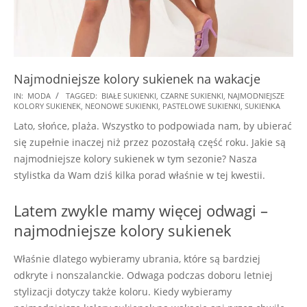
Najmodniejsze kolory sukienek na wakacje
2018-
IN:
MODA
TAGGED:
BIAŁE SUKIENKI
,
CZARNE SUKIENKI
,
NAJMODNIEJSZE
KOLORY SUKIENEK
,
NEONOWE SUKIENKI
,
PASTELOWE SUKIENKI
,
SUKIENKA
07-
Lato, słońce, plaża. Wszystko to podpowiada nam, by ubierać
28
się zupełnie inaczej niż przez pozostałą część roku. Jakie są
najmodniejsze kolory sukienek w tym sezonie? Nasza
stylistka da Wam dziś kilka porad właśnie w tej kwestii.
Latem zwykle mamy więcej odwagi –
najmodniejsze kolory sukienek
Właśnie dlatego wybieramy ubrania, które są bardziej
odkryte i nonszalanckie. Odwaga podczas doboru letniej
stylizacji dotyczy także koloru. Kiedy wybieramy