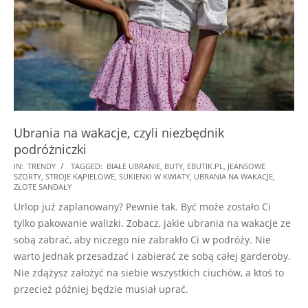
Ubrania na wakacje, czyli niezbędnik
podróżniczki
2018-
IN:
TRENDY
TAGGED:
BIAŁE UBRANIE
,
BUTY
,
EBUTIK.PL
,
JEANSOWE
SZORTY
,
STROJE KĄPIELOWE
,
SUKIENKI W KWIATY
,
UBRANIA NA WAKACJE
,
08-
ZŁOTE SANDAŁY
11
Urlop już zaplanowany? Pewnie tak. Być może zostało Ci
tylko pakowanie walizki. Zobacz, jakie ubrania na wakacje ze
sobą zabrać, aby niczego nie zabrakło Ci w podróży. Nie
warto jednak przesadzać i zabierać ze sobą całej garderoby.
Nie zdążysz założyć na siebie wszystkich ciuchów, a ktoś to
przecież później będzie musiał uprać.