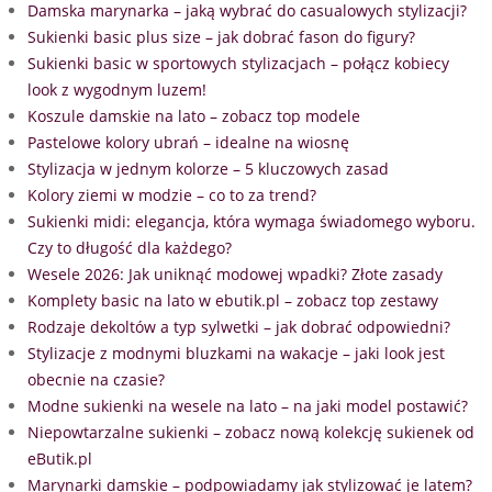
Damska marynarka – jaką wybrać do casualowych stylizacji?
Sukienki basic plus size – jak dobrać fason do figury?
Sukienki basic w sportowych stylizacjach – połącz kobiecy
look z wygodnym luzem!
Koszule damskie na lato – zobacz top modele
Pastelowe kolory ubrań – idealne na wiosnę
Stylizacja w jednym kolorze – 5 kluczowych zasad
Kolory ziemi w modzie – co to za trend?
Sukienki midi: elegancja, która wymaga świadomego wyboru.
Czy to długość dla każdego?
Wesele 2026: Jak uniknąć modowej wpadki? Złote zasady
Komplety basic na lato w ebutik.pl – zobacz top zestawy
Rodzaje dekoltów a typ sylwetki – jak dobrać odpowiedni?
Stylizacje z modnymi bluzkami na wakacje – jaki look jest
obecnie na czasie?
Modne sukienki na wesele na lato – na jaki model postawić?
Niepowtarzalne sukienki – zobacz nową kolekcję sukienek od
eButik.pl
Marynarki damskie – podpowiadamy jak stylizować je latem?