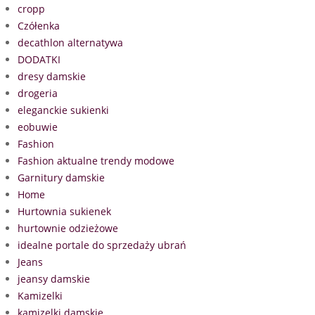
cropp
Czółenka
decathlon alternatywa
DODATKI
dresy damskie
drogeria
eleganckie sukienki
eobuwie
Fashion
Fashion aktualne trendy modowe
Garnitury damskie
Home
Hurtownia sukienek
hurtownie odzieżowe
idealne portale do sprzedaży ubrań
Jeans
jeansy damskie
Kamizelki
kamizelki damskie