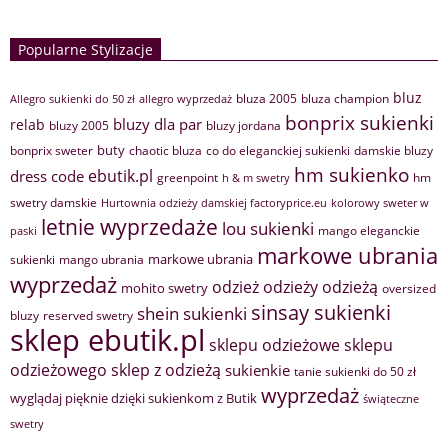
Popularne Stylizacje
bluz
bluza 2005
bluza champion
Allegro sukienki do 50 zł
allegro wyprzedaż
bonprix sukienki
bluzy dla par
relab
bluzy 2005
bluzy jordana
buty
bonprix sweter
chaotic bluza
co do eleganckiej sukienki
damskie bluzy
hm sukienko
ebutik.pl
dress code
greenpoint
hm
h & m swetry
swetry damskie
Hurtownia odzieży damskiej factoryprice.eu
kolorowy sweter w
letnie wyprzedaże
lou sukienki
mango eleganckie
paski
markowe ubrania
markowe ubrania
sukienki
mango ubrania
wyprzedaż
odzież
odzieży
odzieżą
mohito swetry
oversized
sinsay sukienki
shein sukienki
bluzy
reserved swetry
sklep ebutik.pl
sklepu odzieżowe
sklepu
sklep z odzieżą
odzieżowego
sukienkie
tanie sukienki do 50 zł
wyprzedaż
wyglądaj pięknie dzięki sukienkom z Butik
świąteczne
swetry