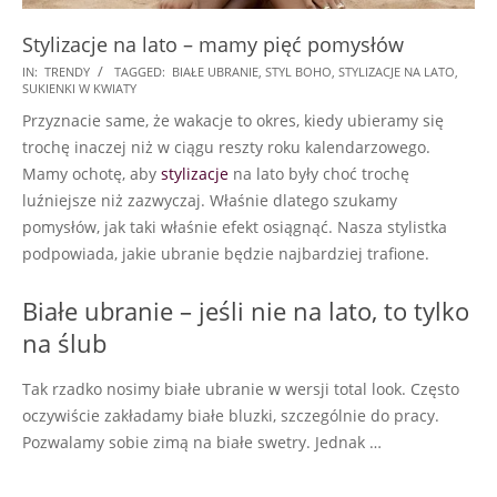
Stylizacje na lato – mamy pięć pomysłów
2018-
IN:
TRENDY
TAGGED:
BIAŁE UBRANIE
,
STYL BOHO
,
STYLIZACJE NA LATO
,
SUKIENKI W KWIATY
08-
Przyznacie same, że wakacje to okres, kiedy ubieramy się
06
trochę inaczej niż w ciągu reszty roku kalendarzowego.
Mamy ochotę, aby
stylizacje
na lato były choć trochę
luźniejsze niż zazwyczaj. Właśnie dlatego szukamy
pomysłów, jak taki właśnie efekt osiągnąć. Nasza stylistka
podpowiada, jakie ubranie będzie najbardziej trafione.
Białe ubranie – jeśli nie na lato, to tylko
na ślub
Tak rzadko nosimy białe ubranie w wersji total look. Często
oczywiście zakładamy białe bluzki, szczególnie do pracy.
Pozwalamy sobie zimą na białe swetry. Jednak …