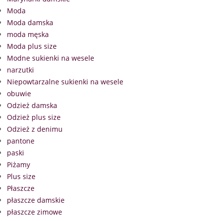
Moda
Moda damska
moda męska
Moda plus size
Modne sukienki na wesele
narzutki
Niepowtarzalne sukienki na wesele
obuwie
Odzież damska
Odzież plus size
Odzież z denimu
pantone
paski
Piżamy
Plus size
Płaszcze
płaszcze damskie
płaszcze zimowe