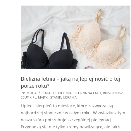
Bielizna letnia – jaką najlepiej nosić o tej
porze roku?
2018-
IN:
MODA
TAGGED:
BIELIZNA
,
BIELIZNA NA LATO
,
BIUSTONOSZ
,
EBUTIK.PL
,
MAJTKI
,
STANIK
,
UBRANIA
07-
Lipiec i sierpień to miesiące, które zazwyczaj są
13
najbardziej słoneczne w całym roku. W związku z tym
nasza skóra potrzebuje szczególnej pielęgnacji.
Przydadzą się nie tylko kremy nawilżające, ale także