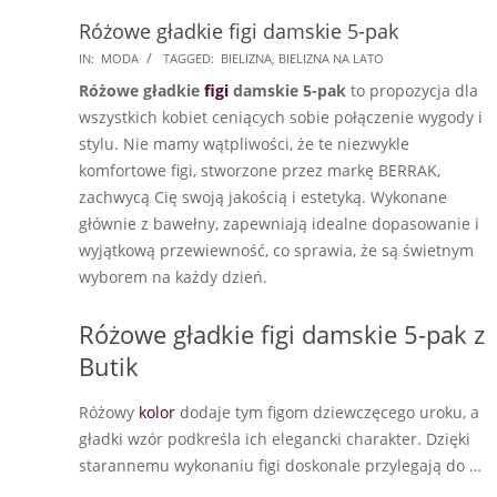
Różowe gładkie figi damskie 5-pak
2024-
IN:
MODA
TAGGED:
BIELIZNA
,
BIELIZNA NA LATO
06-
Różowe gładkie
figi
damskie 5-pak
to propozycja dla
17
wszystkich kobiet ceniących sobie połączenie wygody i
stylu. Nie mamy wątpliwości, że te niezwykle
komfortowe figi, stworzone przez markę BERRAK,
zachwycą Cię swoją jakością i estetyką. Wykonane
głównie z bawełny, zapewniają idealne dopasowanie i
wyjątkową przewiewność, co sprawia, że są świetnym
wyborem na każdy dzień.
Różowe gładkie figi damskie 5-pak z
Butik
Różowy
kolor
dodaje tym figom dziewczęcego uroku, a
gładki wzór podkreśla ich elegancki charakter. Dzięki
starannemu wykonaniu figi doskonale przylegają do …