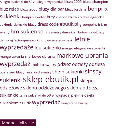
bluza 2005
bluza champion
Allegro sukienki do 50 zł
allegro wyprzedaż
bonprix
bluzy dla par
bluz relab
bluzy 2005
bluzy jordana
sukienki
buty
bonprix sweter
chaotic bluza
co do eleganckiej
ebutik.pl
dress code
sukienki
greenpoint
damskie bluzy
h & m
hm sukienko
hm swetry damskie
swetry
Hurtownia odzieży
letnie
damskiej factoryprice.eu
kolorowy sweter w paski
wyprzedaże
lou sukienki
mango eleganckie sukienki
markowe ubrania
markowe ubrania
mango ubrania
wyprzedaż
odzież
odzieży
odzieżą
mohito swetry
sinsay
shein sukienki
oversized bluzy
reserved swetry
sklep ebutik.pl
sukienki
sklepu
sklep z odzieżą
odzieżowe
sklepu odzieżowego
sukienkie
wyglądaj pięknie dzięki
tanie sukienki do 50 zł
wyprzedaż
sukienkom z Butik
świąteczne swetry
Modne stylizacje