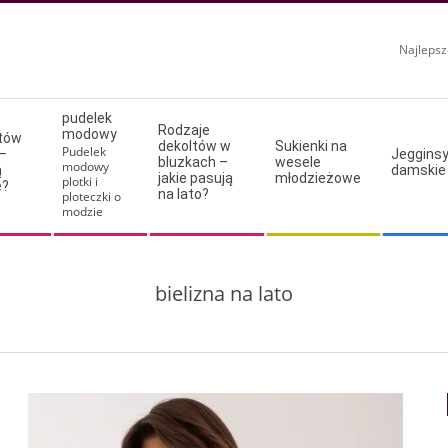
Najlepsz
pudelek
Rodzaje
modowy
ltów
dekoltów w
Sukienki na
Pudelek
–
Jeggins
bluzkach –
wesele
modowy
ą
damskie
jakie pasują
młodzieżowe
plotki i
e?
na lato?
ploteczki o
modzie
bielizna na lato