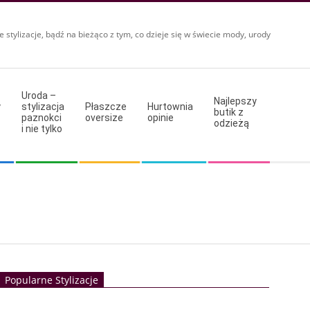
e stylizacje, bądź na bieżąco z tym, co dzieje się w świecie mody, urody
Uroda –
Najlepszy
y
stylizacja
Płaszcze
Hurtownia
butik z
paznokci
oversize
opinie
odzieżą
i nie tylko
Popularne Stylizacje