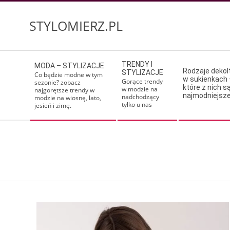
Skip
to
STYLOMIERZ.PL
content
Secondary
TRENDY I
MODA – STYLIZACJE
Navigation
Rodzaje deko
STYLIZACJE
Co będzie modne w tym
w sukienkach 
Menu
Gorące trendy
sezonie? zobacz
które z nich s
w modzie na
najgorętsze trendy w
najmodniejsz
nadchodzący
modzie na wiosnę, lato,
tylko u nas
jesień i zimę.