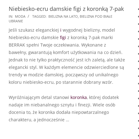
Niebiesko-ecru damskie figi z koronką 7-pak
2024-
IN:
MODA
TAGGED:
BIELIZNA NA LATO
,
BIELIZNA POD BIAŁE
UBRANIE
06-
Jeśli szukasz eleganckiej
i
wygodnej bielizny, model
12
Niebiesko-ecru damskie
figi
z koronką 7-pak marki
BERRAK spełni Twoje oczekiwania. Wykonane z
bawełny, gwarantują komfort użytkowania na co dzień.
Jednak to nie tylko praktyczność jest ich zaletą, ale także
elegancki styl. W każdym elemencie odzwierciedlone są
trendy w modzie damskiej, począwszy od unikalnego
koloru niebiesko-ecru, po starannie dobrany wzór.
Wyróżniającym detal stanowi
koronka
, której dodatek
nadaje im niebanalnego sznytu i finezji. Wiele osób
docenia to, że koronka dodała niepowtarzalnego
charakteru, a jednocześnie …