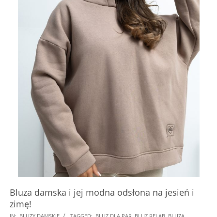
Bluza damska i jej modna odsłona na jesień i
zimę!
2026-
IN:
BLUZY DAMSKIE
TAGGED:
BLUZ DLA PAR
,
BLUZ RELAB
,
BLUZA