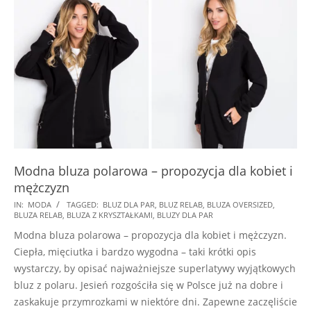
Modna bluza polarowa – propozycja dla kobiet i
mężczyzn
2024-
IN:
MODA
TAGGED:
BLUZ DLA PAR
,
BLUZ RELAB
,
BLUZA OVERSIZED
,
BLUZA RELAB
,
BLUZA Z KRYSZTAŁKAMI
,
BLUZY DLA PAR
11-
Modna bluza polarowa – propozycja dla kobiet i mężczyzn.
12
Ciepła, mięciutka i bardzo wygodna – taki krótki opis
wystarczy, by opisać najważniejsze superlatywy wyjątkowych
bluz z polaru. Jesień rozgościła się w Polsce już na dobre i
zaskakuje przymrozkami w niektóre dni. Zapewne zaczęliście