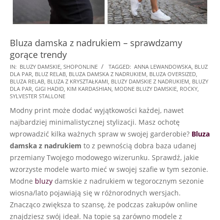
Bluza damska z nadrukiem – sprawdzamy
gorące trendy
2025-
IN:
BLUZY DAMSKIE
,
SHOPONLINE
TAGGED:
ANNA LEWANDOWSKA
,
BLUZ
DLA PAR
,
BLUZ RELAB
,
BLUZA DAMSKA Z NADRUKIEM
,
BLUZA OVERSIZED
,
09-
BLUZA RELAB
,
BLUZA Z KRYSZTAŁKAMI
,
BLUZY DAMSKIE Z NADRUKIEM
,
BLUZY
22
DLA PAR
,
GIGI HADID
,
KIM KARDASHIAN
,
MODNE BLUZY DAMSKIE
,
ROCKY
,
SYLVESTER STALLONE
Modny print może dodać wyjątkowości każdej, nawet
najbardziej minimalistycznej stylizacji. Masz ochotę
wprowadzić kilka ważnych spraw w swojej garderobie?
Bluza
damska z nadrukiem
to z pewnością dobra baza udanej
przemiany Twojego modowego wizerunku. Sprawdź, jakie
wzorzyste modele warto mieć w swojej szafie w tym sezonie.
Modne
bluzy
damskie z nadrukiem w tegorocznym sezonie
wiosna/lato pojawiają się w różnorodnych wersjach.
Znacząco zwiększa to szansę, że podczas zakupów online
znajdziesz swój ideał. Na topie są zarówno modele z