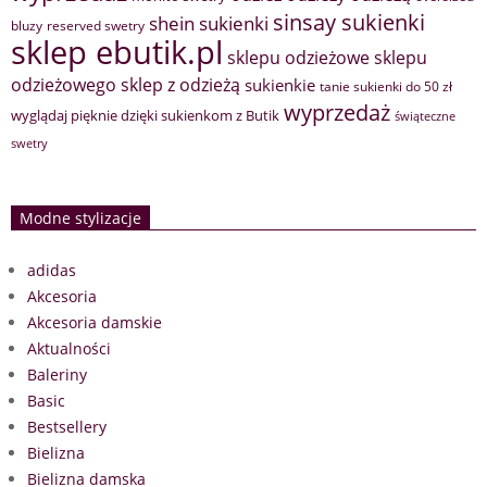
sinsay sukienki
shein sukienki
bluzy
reserved swetry
sklep ebutik.pl
sklepu odzieżowe
sklepu
sklep z odzieżą
odzieżowego
sukienkie
tanie sukienki do 50 zł
wyprzedaż
wyglądaj pięknie dzięki sukienkom z Butik
świąteczne
swetry
Modne stylizacje
adidas
Akcesoria
Akcesoria damskie
Aktualności
Baleriny
Basic
Bestsellery
Bielizna
Bielizna damska