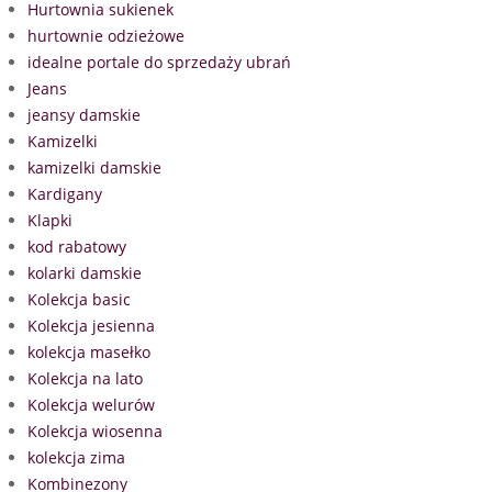
Hurtownia sukienek
hurtownie odzieżowe
idealne portale do sprzedaży ubrań
Jeans
jeansy damskie
Kamizelki
kamizelki damskie
Kardigany
Klapki
kod rabatowy
kolarki damskie
Kolekcja basic
Kolekcja jesienna
kolekcja masełko
Kolekcja na lato
Kolekcja welurów
Kolekcja wiosenna
kolekcja zima
Kombinezony