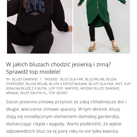
W jakich bluzach chodzić jesienią i zimą?
Sprawdź top modele!
2026-
IN:
BLUZY DAMSKIE
TAGGED:
BLUZ DLA PAR
,
BLUZ RELAB
,
BLUZA
OVERSIZED
,
BLUZA RELAB
,
BLUZA Z KRYSZTAŁKAMI
,
BLUZY DLA PAR
,
INST
,
KUP
04-
IDEALNĄ BLUZĘ Z E BUTIK
,
LOP TOP
,
MAPPED
,
MODNE BLUZY DAMSKIE
,
28
MSNGR
,
SKLEP EBUTIK.PL
,
TOP SECRET
Sezon jesienno-zimowy przynosi ze sobą chłodniejsze dni i
długie, wieczorne zimowe spacery. W tym okresie, bluzy
stają się nieodłącznym elementem damskiej garderoby,
dostarczając ciepła i wygody. Warto podkreślić, że wybór
odpowiednich bluz na tę porę roku to nie tylko kwestia