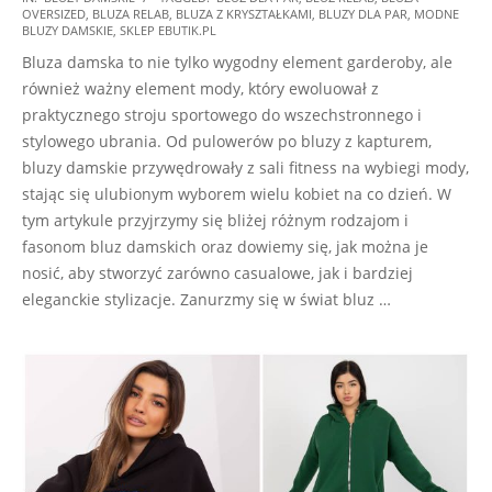
OVERSIZED
,
BLUZA RELAB
,
BLUZA Z KRYSZTAŁKAMI
,
BLUZY DLA PAR
,
MODNE
05-
BLUZY DAMSKIE
,
SKLEP EBUTIK.PL
17
Bluza damska to nie tylko wygodny element garderoby, ale
również ważny element mody, który ewoluował z
praktycznego stroju sportowego do wszechstronnego i
stylowego ubrania. Od pulowerów po bluzy z kapturem,
bluzy damskie przywędrowały z sali fitness na wybiegi mody,
stając się ulubionym wyborem wielu kobiet na co dzień. W
tym artykule przyjrzymy się bliżej różnym rodzajom i
fasonom bluz damskich oraz dowiemy się, jak można je
nosić, aby stworzyć zarówno casualowe, jak i bardziej
eleganckie stylizacje. Zanurzmy się w świat bluz …