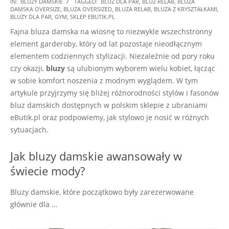
2025-
IN:
BLUZY DAMSKIE
TAGGED:
BLUZ DLA PAR
,
BLUZ RELAB
,
BLUZA
DAMSKA OVERSIZE
,
BLUZA OVERSIZED
,
BLUZA RELAB
,
BLUZA Z KRYSZTAŁKAMI
,
08-
BLUZY DLA PAR
,
GYM
,
SKLEP EBUTIK.PL
31
Fajna bluza damska na wiosnę to niezwykle wszechstronny
element garderoby, który od lat pozostaje nieodłącznym
elementem codziennych stylizacji. Niezależnie od pory roku
czy okazji,
bluzy
są ulubionym wyborem wielu kobiet, łącząc
w sobie komfort noszenia z modnym wyglądem. W tym
artykule przyjrzymy się bliżej różnorodności stylów i fasonów
bluz damskich dostępnych w polskim sklepie z ubraniami
eButik.pl oraz podpowiemy, jak stylowo je nosić w różnych
sytuacjach.
Jak bluzy damskie awansowały w
świecie mody?
Bluzy damskie, które początkowo były zarezerwowane
głównie dla …