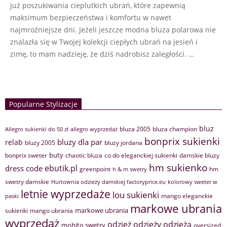
już poszukiwania cieplutkich ubrań, które zapewnią
maksimum bezpieczeństwa i komfortu w nawet
najmroźniejsze dni. Jeżeli jeszcze modna bluza polarowa nie
znalazła się w Twojej kolekcji ciepłych ubrań na jesień i
zimę, to mam nadzieję, że dziś nadrobisz zaległości. …
Popularne Stylizacje
bluz
bluza 2005
bluza champion
Allegro sukienki do 50 zł
allegro wyprzedaż
bonprix sukienki
bluzy dla par
relab
bluzy 2005
bluzy jordana
buty
bonprix sweter
chaotic bluza
co do eleganckiej sukienki
damskie bluzy
hm sukienko
ebutik.pl
dress code
greenpoint
hm
h & m swetry
swetry damskie
Hurtownia odzieży damskiej factoryprice.eu
kolorowy sweter w
letnie wyprzedaże
lou sukienki
mango eleganckie
paski
markowe ubrania
markowe ubrania
sukienki
mango ubrania
wyprzedaż
odzież
odzieży
odzieżą
mohito swetry
oversized