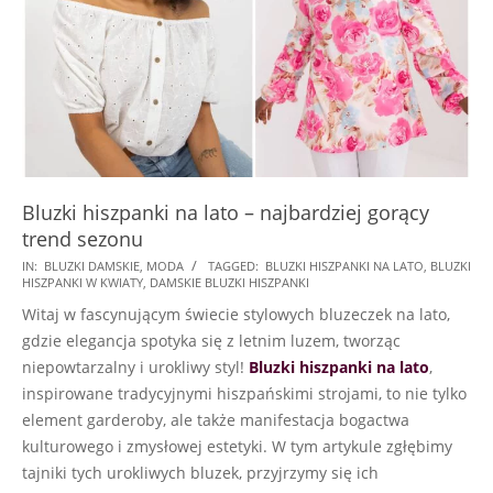
Bluzki hiszpanki na lato – najbardziej gorący
trend sezonu
2024-
IN:
BLUZKI DAMSKIE
,
MODA
TAGGED:
BLUZKI HISZPANKI NA LATO
,
BLUZKI
HISZPANKI W KWIATY
,
DAMSKIE BLUZKI HISZPANKI
05-
Witaj w fascynującym świecie stylowych bluzeczek na lato,
17
gdzie elegancja spotyka się z letnim luzem, tworząc
niepowtarzalny i urokliwy styl!
Bluzki hiszpanki na lato
,
inspirowane tradycyjnymi hiszpańskimi strojami, to nie tylko
element garderoby, ale także manifestacja bogactwa
kulturowego i zmysłowej estetyki. W tym artykule zgłębimy
tajniki tych urokliwych bluzek, przyjrzymy się ich