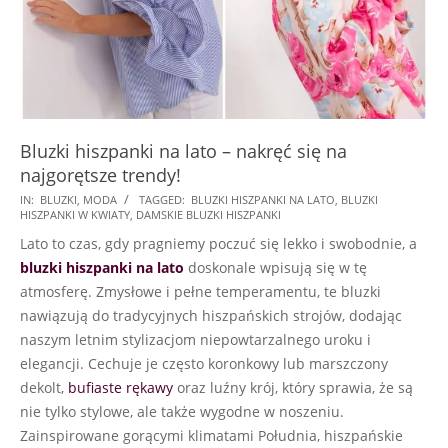
Bluzki hiszpanki na lato – nakręć się na
najgorętsze trendy!
2024-
IN:
BLUZKI
,
MODA
TAGGED:
BLUZKI HISZPANKI NA LATO
,
BLUZKI
HISZPANKI W KWIATY
,
DAMSKIE BLUZKI HISZPANKI
05-
Lato to czas, gdy pragniemy poczuć się lekko i swobodnie, a
10
bluzki hiszpanki na lato
doskonale wpisują się w tę
atmosferę. Zmysłowe i pełne temperamentu, te bluzki
nawiązują do tradycyjnych hiszpańskich strojów, dodając
naszym letnim stylizacjom niepowtarzalnego uroku i
elegancji. Cechuje je często koronkowy lub marszczony
dekolt,
bufiaste rękawy
oraz luźny krój, który sprawia, że są
nie tylko stylowe, ale także wygodne w noszeniu.
Zainspirowane gorącymi klimatami Południa, hiszpańskie