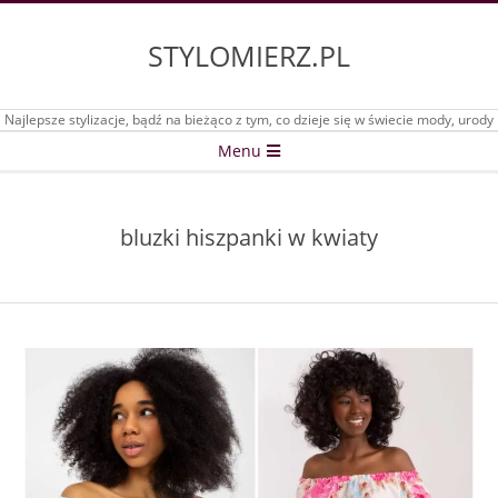
Skip
to
STYLOMIERZ.PL
content
Najlepsze stylizacje, bądź na bieżąco z tym, co dzieje się w świecie mody, urody
Secondary
Menu
Navigation
Menu
bluzki hiszpanki w kwiaty