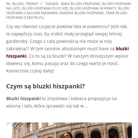
2022-
IN:
BLUZKI
,
TRENDY
TAGGED:
BIAŁE BLUZKI HISZPANKI
,
BLUZKI HISZPANKI
NA LATO
,
BLUZKI HISZPANKI PLUS SIZE
,
BLUZKI HISZPANKI W KWIATY
,
BLUZKI
05-
HISZPANKI Z DŁUGIM RĘKAWEM
,
DAMSKIE BLUZKI HISZPANKI
,
TANIE BLUZKI
25
HISZPANKI Z EBUTIK.PLI
Czy wy również czujecie powiew lata w powietrzu? Jeśli tak,
to najwyższy czas, by zrobić mały przegląd swojej letniej
garderoby. Czego z całą pewnością nie może w niej
zabraknąć? W tym sezonie absolutnym must have są
bluzki
hiszpanki
. Co to są za bluzki? W naszym dzisiejszym wpisie
dowiesz się, komu pasują oraz do czego warto je nosić.
Koniecznie czytaj dalej!
Czym są bluzki hiszpanki?
Bluzki hiszpanki
to zmysłowa i kobieca propozycja na
wiosnę i lato, która sprawdzi się tak w
…