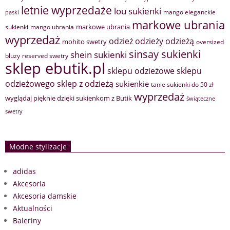
letnie wyprzedaże
lou sukienki
mango eleganckie
paski
markowe ubrania
markowe ubrania
sukienki
mango ubrania
wyprzedaż
odzież
odzieży
odzieżą
mohito swetry
oversized
sinsay sukienki
shein sukienki
bluzy
reserved swetry
sklep ebutik.pl
sklepu odzieżowe
sklepu
sklep z odzieżą
odzieżowego
sukienkie
tanie sukienki do 50 zł
wyprzedaż
wyglądaj pięknie dzięki sukienkom z Butik
świąteczne
swetry
Modne stylizacje
adidas
Akcesoria
Akcesoria damskie
Aktualności
Baleriny