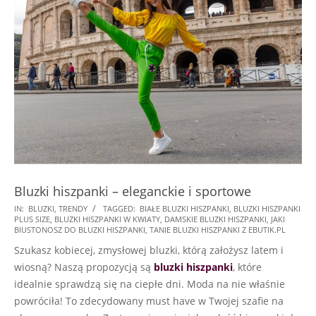
Bluzki hiszpanki – eleganckie i sportowe
2022-
IN:
BLUZKI
,
TRENDY
TAGGED:
BIAŁE BLUZKI HISZPANKI
,
BLUZKI HISZPANKI
PLUS SIZE
,
BLUZKI HISZPANKI W KWIATY
,
DAMSKIE BLUZKI HISZPANKI
,
JAKI
04-
BIUSTONOSZ DO BLUZKI HISZPANKI
,
TANIE BLUZKI HISZPANKI Z EBUTIK.PL
23
Szukasz kobiecej, zmysłowej bluzki, którą założysz latem i
wiosną? Naszą propozycją są
bluzki hiszpanki
, które
idealnie sprawdzą się na ciepłe dni. Moda na nie właśnie
powróciła! To zdecydowany must have w Twojej szafie na