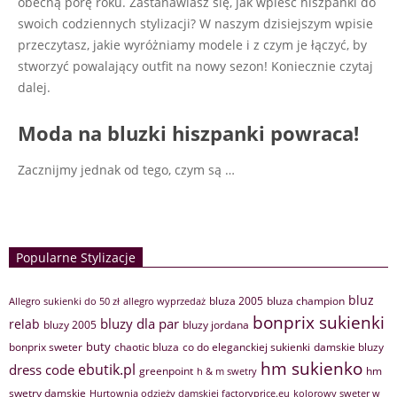
obecną porę roku. Zastanawiasz się, jak wpleść hiszpanki do
swoich codziennych stylizacji? W naszym dzisiejszym wpisie
przeczytasz, jakie wyróżniamy modele i z czym je łączyć, by
stworzyć powalający outfit na nowy sezon! Koniecznie czytaj
dalej.
Moda na bluzki hiszpanki powraca!
Zacznijmy jednak od tego, czym są
…
Popularne Stylizacje
bluz
bluza 2005
bluza champion
Allegro sukienki do 50 zł
allegro wyprzedaż
bonprix sukienki
bluzy dla par
relab
bluzy 2005
bluzy jordana
buty
bonprix sweter
chaotic bluza
co do eleganckiej sukienki
damskie bluzy
hm sukienko
ebutik.pl
dress code
greenpoint
hm
h & m swetry
swetry damskie
Hurtownia odzieży damskiej factoryprice.eu
kolorowy sweter w