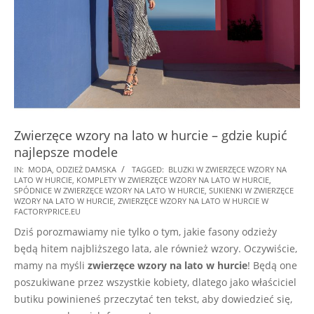
Zwierzęce wzory na lato w hurcie – gdzie kupić
najlepsze modele
2023-
IN:
MODA
,
ODZIEŻ DAMSKA
TAGGED:
BLUZKI W ZWIERZĘCE WZORY NA
LATO W HURCIE
,
KOMPLETY W ZWIERZĘCE WZORY NA LATO W HURCIE
,
05-
SPÓDNICE W ZWIERZĘCE WZORY NA LATO W HURCIE
,
SUKIENKI W ZWIERZĘCE
05
WZORY NA LATO W HURCIE
,
ZWIERZĘCE WZORY NA LATO W HURCIE W
FACTORYPRICE.EU
Dziś porozmawiamy nie tylko o tym, jakie fasony odzieży
będą hitem najbliższego lata, ale również wzory. Oczywiście,
mamy na myśli
zwierzęce wzory na lato w hurcie
! Będą one
poszukiwane przez wszystkie kobiety, dlatego jako właściciel
butiku powinieneś przeczytać ten tekst, aby dowiedzieć się,