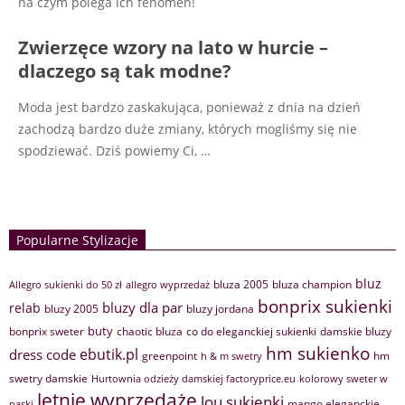
na czym polega ich fenomen!
Zwierzęce wzory na lato w hurcie –
dlaczego są tak modne?
Moda jest bardzo zaskakująca, ponieważ z dnia na dzień
zachodzą bardzo duże zmiany, których mogliśmy się nie
spodziewać. Dziś powiemy Ci, …
Popularne Stylizacje
bluz
bluza 2005
bluza champion
Allegro sukienki do 50 zł
allegro wyprzedaż
bonprix sukienki
bluzy dla par
relab
bluzy 2005
bluzy jordana
buty
bonprix sweter
chaotic bluza
co do eleganckiej sukienki
damskie bluzy
hm sukienko
ebutik.pl
dress code
greenpoint
hm
h & m swetry
swetry damskie
Hurtownia odzieży damskiej factoryprice.eu
kolorowy sweter w
letnie wyprzedaże
lou sukienki
mango eleganckie
paski