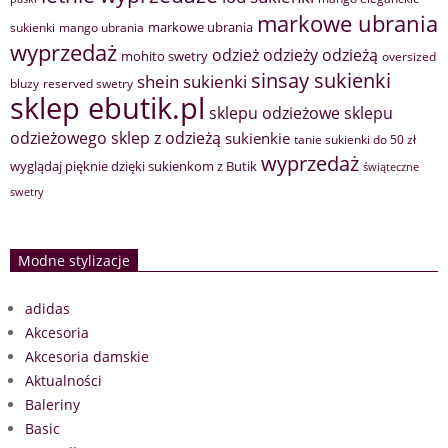
markowe ubrania
markowe ubrania
sukienki
mango ubrania
wyprzedaż
odzież
odzieży
odzieżą
mohito swetry
oversized
sinsay sukienki
shein sukienki
bluzy
reserved swetry
sklep ebutik.pl
sklepu odzieżowe
sklepu
sklep z odzieżą
odzieżowego
sukienkie
tanie sukienki do 50 zł
wyprzedaż
wyglądaj pięknie dzięki sukienkom z Butik
świąteczne
swetry
Modne stylizacje
adidas
Akcesoria
Akcesoria damskie
Aktualności
Baleriny
Basic