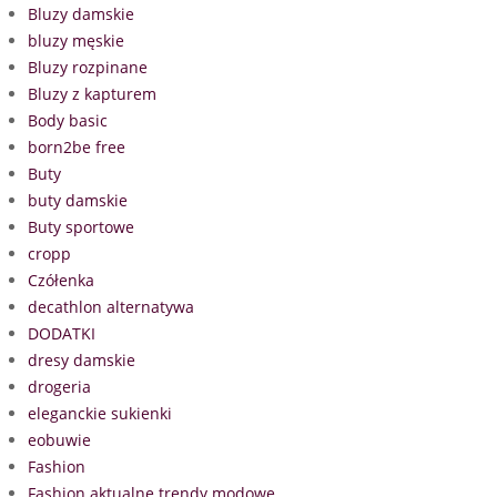
Bluzy damskie
bluzy męskie
Bluzy rozpinane
Bluzy z kapturem
Body basic
born2be free
Buty
buty damskie
Buty sportowe
cropp
Czółenka
decathlon alternatywa
DODATKI
dresy damskie
drogeria
eleganckie sukienki
eobuwie
Fashion
Fashion aktualne trendy modowe