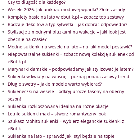
Czy to długość dla każdego?
Wesele 2026: Jak uniknąć modowej wpadki? Złote zasady
Komplety basic na lato w ebutik.pl – zobacz top zestawy
Rodzaje dekoltów a typ sylwetki – jak dobrać odpowiedni?
Stylizacje z modnymi bluzkami na wakacje – jaki look jest
obecnie na czasie?
Modne sukienki na wesele na lato – na jaki model postawić?
Niepowtarzalne sukienki – zobacz nową kolekcję sukienek od
eButik.pl
Marynarki damskie – podpowiadamy jak stylizować je latem?
Sukienki w kwiaty na wiosnę – poznaj ponadczasowy trend
Długie swetry – jakie modele warto wybierać?
Sukieneczki na wesele – odkryj urocze fasony na obecny
sezon!
Sukienka rozkloszowana idealna na różne okazje
Letnie sukienki maxi – stwórz romantyczny look
Szukasz Mohito sukienki – wybierz eleganckie sukienki z
eButik
Sukienka na lato – sprawdź jaki styl będzie na topie