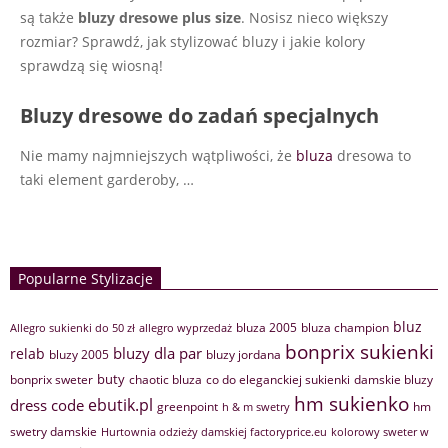
są także
bluzy dresowe plus size
. Nosisz nieco większy
rozmiar? Sprawdź, jak stylizować bluzy i jakie kolory
sprawdzą się wiosną!
Bluzy dresowe do zadań specjalnych
Nie mamy najmniejszych wątpliwości, że
bluza
dresowa to
taki element garderoby,
…
Popularne Stylizacje
bluz
bluza 2005
bluza champion
Allegro sukienki do 50 zł
allegro wyprzedaż
bonprix sukienki
bluzy dla par
relab
bluzy 2005
bluzy jordana
buty
bonprix sweter
chaotic bluza
co do eleganckiej sukienki
damskie bluzy
hm sukienko
ebutik.pl
dress code
greenpoint
hm
h & m swetry
swetry damskie
Hurtownia odzieży damskiej factoryprice.eu
kolorowy sweter w