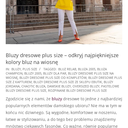
Bluzy dresowe plus size – odkryj najpiękniejsze
kolory bluz na wiosnę
2022-
IN:
BLUZY
,
PLUS SIZE
TAGGED:
BLUZ RELAB
,
BLUZA 2005
,
BLUZA
CHAMPION
,
BLUZY 2005
,
BLUZY DLA PAR
,
BLUZY DRESOWE PLUS SIZE NA
05-
WIOSNĘ
,
BLUZY DRESOWE PLUS SIZE OD KOMPLETÓW
,
BLUZY DRESOWE PLUS
31
SIZE Z KAPTUREM
,
BLUZY DRESOWE PLUS SIZE ZE SKLEPU EBUTIK
,
BLUZY
JORDANA
,
CHAOTIC BLUZA
,
DAMSKIE BLUZY
,
OVERSIZED BLUZY
,
PASTELOWE
BLUZY DRESOWE PLUS SIZE
,
ROZPINANE BLUZY DRESOWE PLUS SIZE
Zgodzicie się z nami, że
bluzy
dresowe to jedne z najbardziej
popularnych elementów damskiego ubioru? Nie ma w tym w
końcu nic dziwnego. Są wygodne, komfortowe w noszeniu,
łatwe w stylizowaniu, a do tego bez problemu znajdziemy
mnóstwo ciekawych fasonów. Co ważne, równie popularne