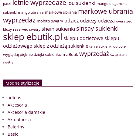
letnie wyprzedaże
lou sukienki
mango eleganckie
paski
markowe ubrania
markowe ubrania
sukienki
mango ubrania
wyprzedaż
odzież
odzieży
odzieżą
mohito swetry
oversized
sinsay sukienki
shein sukienki
bluzy
reserved swetry
sklep ebutik.pl
sklepu odzieżowe
sklepu
sklep z odzieżą
odzieżowego
sukienkie
tanie sukienki do 50 zł
wyprzedaż
wyglądaj pięknie dzięki sukienkom z Butik
świąteczne
swetry
Modne stylizacje
adidas
Akcesoria
Akcesoria damskie
Aktualności
Baleriny
Basic