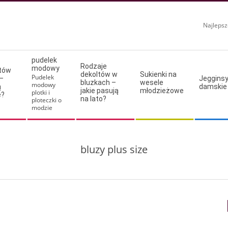
Najlepsz
pudelek
Rodzaje
modowy
ltów
dekoltów w
Sukienki na
Pudelek
–
Jeggins
bluzkach –
wesele
modowy
ą
damskie
jakie pasują
młodzieżowe
plotki i
e?
na lato?
ploteczki o
modzie
bluzy plus size