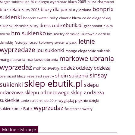
bluza 2005
bluza champion
Allegro sukienki do 50 zł
allegro wyprzedaż
bonprix
bluzy dla par
bluz relab
bluzy 2005
bluzy jordana
sukienki
buty
bonprix sweter
chaotic bluza
co do eleganckiej
ebutik.pl
dress code
sukienki
greenpoint
damskie bluzy
h & m
hm sukienko
hm swetry damskie
swetry
Hurtownia odzieży
letnie
damskiej factoryprice.eu
kolorowy sweter w paski
wyprzedaże
lou sukienki
mango eleganckie sukienki
markowe ubrania
markowe ubrania
mango ubrania
wyprzedaż
odzież
odzieży
odzieżą
mohito swetry
sinsay
shein sukienki
oversized bluzy
reserved swetry
sklep ebutik.pl
sukienki
sklepu
sklep z odzieżą
odzieżowe
sklepu odzieżowego
sukienkie
wyglądaj pięknie dzięki
tanie sukienki do 50 zł
wyprzedaż
sukienkom z Butik
świąteczne swetry
Modne stylizacje