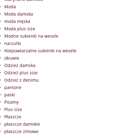
Moda
Moda damska
moda męska
Moda plus size
Modne sukienki na wesele
narzutki
Niepowtarzalne sukienki na wesele
obuwie
Odzież damska
Odzież plus size
Odzież z denimu
pantone
paski
Piżamy
Plus size
Płaszcze
płaszcze damskie
płaszcze zimowe