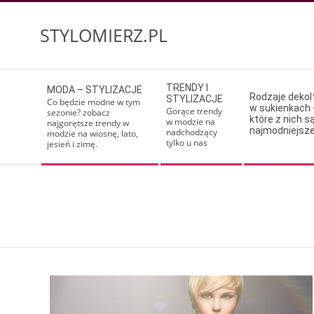
Skip
to
STYLOMIERZ.PL
content
Secondary
TRENDY I
MODA – STYLIZACJE
Navigation
Rodzaje deko
STYLIZACJE
Co będzie modne w tym
w sukienkach 
Menu
Gorące trendy
sezonie? zobacz
które z nich s
w modzie na
najgorętsze trendy w
najmodniejsz
nadchodzący
modzie na wiosnę, lato,
tylko u nas
jesień i zimę.