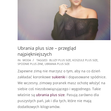
Ubrania plus size – przegląd
najpiękniejszych
2017-
IN:
MODA
TAGGED:
BLUZY PLUS SIZE
,
KOSZULE PLUS SIZE
,
SPODNIE PLUS ZINE
,
UBRANIA PLUS SIZE
12-
Zapewne zimą nie marzysz o tym, aby na co dzień
30
zakładać koronkowe
sukienki
i dopasowane spódnice.
We wczesny, zimowy poranek masz ochotę włożyć na
siebie coś niezobowiązującego i wygodnego. Takie
właśnie są
ubrania plus size
. Pasują zarówno dla
puszystych pań, jak i dla tych, które nie mają
dodatkowych kilogramów.