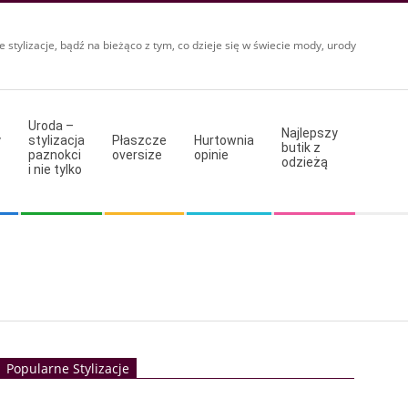
e stylizacje, bądź na bieżąco z tym, co dzieje się w świecie mody, urody
Uroda –
Najlepszy
y
stylizacja
Płaszcze
Hurtownia
butik z
paznokci
oversize
opinie
odzieżą
i nie tylko
Popularne Stylizacje