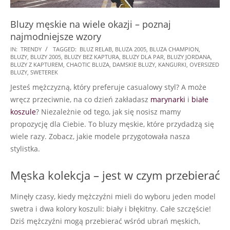
Bluzy męskie na wiele okazji – poznaj
najmodniejsze wzory
2017-
IN:
TRENDY
TAGGED:
BLUZ RELAB
,
BLUZA 2005
,
BLUZA CHAMPION
,
BLUZY
,
BLUZY 2005
,
BLUZY BEZ KAPTURA
,
BLUZY DLA PAR
,
BLUZY JORDANA
,
12-
BLUZY Z KAPTUREM
,
CHAOTIC BLUZA
,
DAMSKIE BLUZY
,
KANGURKI
,
OVERSIZED
26
BLUZY
,
SWETEREK
Jesteś mężczyzną, który preferuje casualowy styl? A może
wręcz przeciwnie, na co dzień zakładasz
marynarki
i
białe
koszule
? Niezależnie od tego, jak się nosisz mamy
propozycję dla Ciebie. To bluzy męskie, które przydadzą się
wiele razy. Zobacz, jakie modele przygotowała nasza
stylistka.
Męska kolekcja – jest w czym przebierać
Minęły czasy, kiedy mężczyźni mieli do wyboru jeden model
swetra i dwa kolory koszuli: biały i błękitny. Całe szczęście!
Dziś mężczyźni mogą przebierać wśród ubrań męskich,