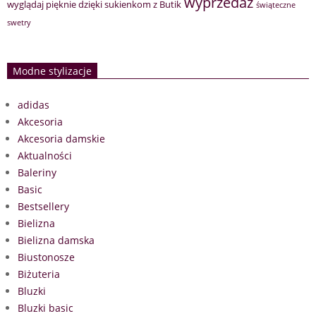
wyprzedaż
wyglądaj pięknie dzięki sukienkom z Butik
świąteczne
swetry
Modne stylizacje
adidas
Akcesoria
Akcesoria damskie
Aktualności
Baleriny
Basic
Bestsellery
Bielizna
Bielizna damska
Biustonosze
Biżuteria
Bluzki
Bluzki basic