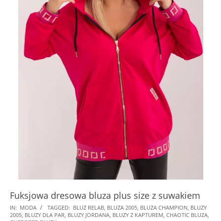
Fuksjowa dresowa bluza plus size z suwakiem
2024-
IN:
MODA
TAGGED:
BLUZ RELAB
,
BLUZA 2005
,
BLUZA CHAMPION
,
BLUZY
2005
,
BLUZY DLA PAR
,
BLUZY JORDANA
,
BLUZY Z KAPTUREM
,
CHAOTIC BLUZA
,
06-