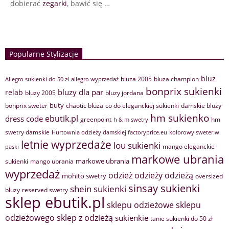
dobierać
zegarki
, bawić się …
Popularne Stylizacje
bluz
bluza 2005
bluza champion
Allegro sukienki do 50 zł
allegro wyprzedaż
bonprix sukienki
bluzy dla par
relab
bluzy 2005
bluzy jordana
buty
bonprix sweter
chaotic bluza
co do eleganckiej sukienki
damskie bluzy
hm sukienko
ebutik.pl
dress code
greenpoint
hm
h & m swetry
swetry damskie
Hurtownia odzieży damskiej factoryprice.eu
kolorowy sweter w
letnie wyprzedaże
lou sukienki
mango eleganckie
paski
markowe ubrania
markowe ubrania
sukienki
mango ubrania
wyprzedaż
odzież
odzieży
odzieżą
mohito swetry
oversized
sinsay sukienki
shein sukienki
bluzy
reserved swetry
sklep ebutik.pl
sklepu odzieżowe
sklepu
sklep z odzieżą
odzieżowego
sukienkie
tanie sukienki do 50 zł