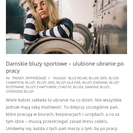
Damskie bluzy sportowe – ulubione ubranie po
pracy
2018-
IN:
TRENDY
,
WYPRZEDAŻE
TAGGED:
BLUZ RELAB
,
BLUZA 2005
,
BLUZA
CHAMPION
,
BLUZY
,
BLUZY 2005
,
BLUZY DLA PAR
,
BLUZY JORDANA
,
BLUZY
01-
ROZPINANE
,
BLUZY Z KAPTUREM
,
CHAOTIC BLUZA
,
DAMSKIE BLUZY
,
07
OVERSIZED BLUZY
Wiele kobiet zakłada to ubranie na co dzień. Nie wszystkie
jednak mają taką możliwość. To dotyczy szczególnie pań,
które pracują w biurach, korporacjach i urzędach, a co za
tym idzie – muszą przestrzegać zasad dress code’u.
Umówmy się, każda z tych pań marzy o tym, by po pracy