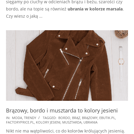
sięgamy po ciuchy w odcieniach brązu i beżu, szarości czy
bordo, ale na topie są również
ubrania w kolorze marsala
.
Czy wiesz o jaką …
Brązowy, bordo i musztarda to kolory jesieni
2018-
IN:
MODA
,
TRENDY
TAGGED:
BORDO
,
BRĄZ
,
BRĄZOWY
,
EBUTIK.PL
,
FACTORYPRICE.PL
,
KOLORY JESIENI
,
MUSZTARDA
,
UBRANIA
10-
Nikt nie ma wątpliwości, co do kolorów królujących jesienią.
01