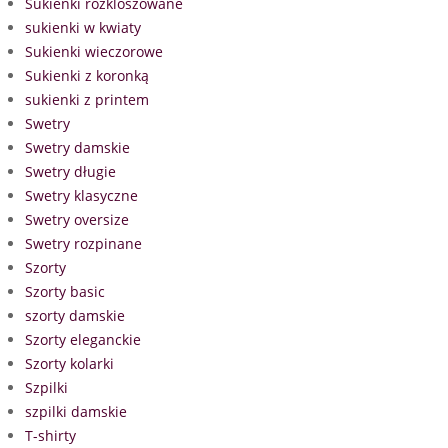
Sukienki rozkloszowane
sukienki w kwiaty
Sukienki wieczorowe
Sukienki z koronką
sukienki z printem
Swetry
Swetry damskie
Swetry długie
Swetry klasyczne
Swetry oversize
Swetry rozpinane
Szorty
Szorty basic
szorty damskie
Szorty eleganckie
Szorty kolarki
Szpilki
szpilki damskie
T-shirty