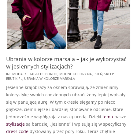
Ubrania w kolorze marsala – jak je wykorzystać
w jesiennych stylizacjach?
2021-
IN:
MODA
TAGGED:
BORDO
,
MODNE KOLORY NA JESIEŃ
,
SKLEP
EBUTIK.PL
,
UBRANIA W KOLORZE MARSALA
10-
Jesienne krajobrazy za oknem sprawiają, że zmieniamy
04
kolorystykę swoich codziennych ubrań, żeby lepiej wpisały
się w panującą aurę. W tym okresie sięgamy po nieco
głębsze, ciemniejsze i bardziej stonowane odcienie, które
jednocześnie współgrają z naszą urodą. Dzięki
temu
nasze
stylizacje
są bardziej „jesienne” i wpisują się w specyficzny
dress code
dyktowany przez pory roku. Teraz chętnie