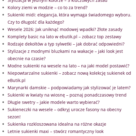
Stylizacja w jednym kolorze – 5 kluczowych zasad
Kolory ziemi w modzie – co to za trend?
Sukienki midi: elegancja, która wymaga świadomego wyboru.
Czy to długość dla każdego?
Wesele 2026: Jak uniknąć modowej wpadki? Złote zasady
Komplety basic na lato w ebutik.pl – zobacz top zestawy
Rodzaje dekoltów a typ sylwetki – jak dobrać odpowiedni?
Stylizacje z modnymi bluzkami na wakacje – jaki look jest
obecnie na czasie?
Modne sukienki na wesele na lato – na jaki model postawić?
Niepowtarzalne sukienki – zobacz nową kolekcję sukienek od
eButik.pl
Marynarki damskie – podpowiadamy jak stylizować je latem?
Sukienki w kwiaty na wiosnę – poznaj ponadczasowy trend
Długie swetry – jakie modele warto wybierać?
Sukieneczki na wesele – odkryj urocze fasony na obecny
sezon!
Sukienka rozkloszowana idealna na różne okazje
Letnie sukienki maxi – stwórz romantyczny look