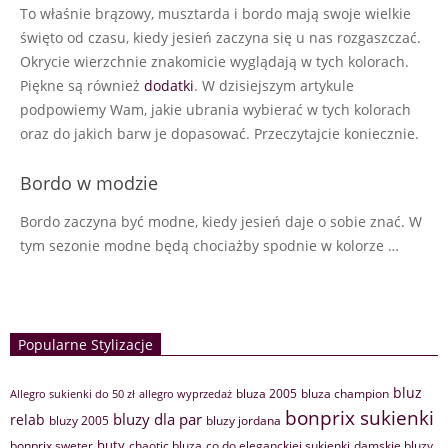
To właśnie brązowy, musztarda i bordo mają swoje wielkie
święto od czasu, kiedy jesień zaczyna się u nas rozgaszczać.
Okrycie wierzchnie znakomicie wyglądają w tych kolorach.
Piękne są również
dodatki
. W dzisiejszym artykule
podpowiemy Wam, jakie ubrania wybierać w tych kolorach
oraz do jakich barw je dopasować. Przeczytajcie koniecznie.
Bordo w modzie
Bordo zaczyna być modne, kiedy jesień daje o sobie znać. W
tym sezonie modne będą chociażby spodnie w kolorze …
Popularne Stylizacje
bluz
bluza 2005
bluza champion
Allegro sukienki do 50 zł
allegro wyprzedaż
bonprix sukienki
bluzy dla par
relab
bluzy 2005
bluzy jordana
buty
bonprix sweter
chaotic bluza
co do eleganckiej sukienki
damskie bluzy