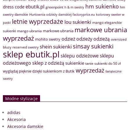
hm sukienko
ebutik.pl
dress code
greenpoint
hm
h & m swetry
swetry damskie
Hurtownia odzieży damskiej factoryprice.eu
kolorowy sweter w
letnie wyprzedaże
lou sukienki
mango eleganckie
paski
markowe ubrania
markowe ubrania
sukienki
mango ubrania
wyprzedaż
odzież
odzieży
odzieżą
mohito swetry
oversized
sinsay sukienki
shein sukienki
bluzy
reserved swetry
sklep ebutik.pl
sklepu odzieżowe
sklepu
sklep z odzieżą
odzieżowego
sukienkie
tanie sukienki do 50 zł
wyprzedaż
wyglądaj pięknie dzięki sukienkom z Butik
świąteczne
swetry
Modne stylizacje
adidas
Akcesoria
Akcesoria damskie