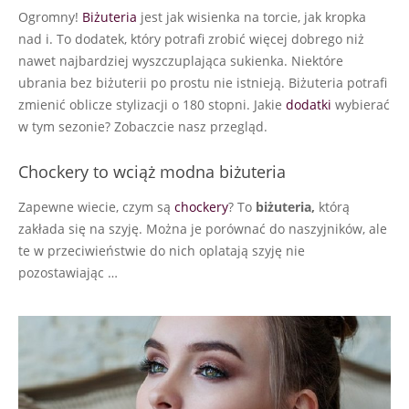
Ogromny!
Biżuteria
jest jak wisienka na torcie, jak kropka
24
nad i. To dodatek, który potrafi zrobić więcej dobrego niż
nawet najbardziej wyszczuplająca sukienka. Niektóre
ubrania bez biżuterii po prostu nie istnieją. Biżuteria potrafi
zmienić oblicze stylizacji o 180 stopni. Jakie
dodatki
wybierać
w tym sezonie? Zobaczcie nasz przegląd.
Chockery to wciąż modna biżuteria
Zapewne wiecie, czym są
chockery
? To
biżuteria,
którą
zakłada się na szyję. Można je porównać do naszyjników, ale
te w przeciwieństwie do nich oplatają szyję nie
pozostawiając …