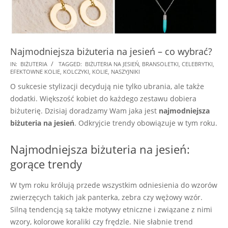
Najmodniejsza biżuteria na jesień – co wybrać?
2025-
IN:
BIŻUTERIA
TAGGED:
BIŻUTERIA NA JESIEŃ
,
BRANSOLETKI
,
CELEBRYTKI
,
EFEKTOWNE KOLIE
,
KOLCZYKI
,
KOLIE
,
NASZYJNIKI
08-
O sukcesie stylizacji decydują nie tylko ubrania, ale także
26
dodatki. Większość kobiet do każdego zestawu dobiera
biżuterię. Dzisiaj doradzamy Wam jaka jest
najmodniejsza
biżuteria na jesień
. Odkryjcie trendy obowiązuje w tym roku.
Najmodniejsza biżuteria na jesień:
gorące trendy
W tym roku królują przede wszystkim odniesienia do wzorów
zwierzęcych takich jak panterka, zebra czy wężowy wzór.
Silną tendencją są także motywy etniczne i związane z nimi
wzory, kolorowe koraliki czy frędzle. Nie słabnie trend