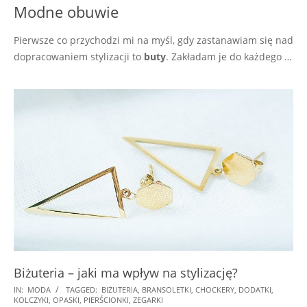
Modne obuwie
Pierwsze co przychodzi mi na myśl, gdy zastanawiam się nad
dopracowaniem stylizacji to
buty
. Zakładam je do każdego …
Biżuteria – jaki ma wpływ na stylizację?
2018-
IN:
MODA
TAGGED:
BIŻUTERIA
,
BRANSOLETKI
,
CHOCKERY
,
DODATKI
,
KOLCZYKI
,
OPASKI
,
PIERŚCIONKI
,
ZEGARKI
09-