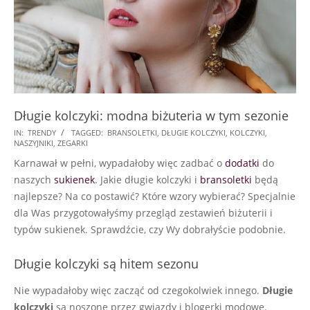
Długie kolczyki: modna biżuteria w tym sezonie
2018-
IN:
TRENDY
TAGGED:
BRANSOLETKI
,
DŁUGIE KOLCZYKI
,
KOLCZYKI
,
NASZYJNIKI
,
ZEGARKI
01-
Karnawał w pełni, wypadałoby więc zadbać o
dodatki
do
10
naszych
sukienek
. Jakie długie kolczyki i
bransoletki
będą
najlepsze? Na co postawić? Które wzory wybierać? Specjalnie
dla Was przygotowałyśmy przegląd zestawień biżuterii i
typów sukienek. Sprawdźcie, czy Wy dobrałyście podobnie.
Długie kolczyki są hitem sezonu
Nie wypadałoby więc zacząć od czegokolwiek innego.
Długie
kolczyki
są noszone przez gwiazdy i blogerki modowe.