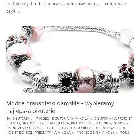
metalicznych odcieni oraz elementów biżuterii celebrytek,
czyli …
Modne bransoletki damskie – wybieramy
najlepszą biżuterię
2024-
IN:
BIŻUTERIA
TAGGED:
BIŻUTERIA NA MIKOŁAJKI
,
BIŻUTERIA NA PREZENT
,
BRANSO
,
BRANSOLETA
,
BRANSOLETKA
,
BRANSOLETKI
,
MAPPING
,
POMYSŁY
11-
NA PREZENTY DLA KOBIETY
,
PREZENTY DLA KOBIETY
,
PREZENTY NA DZIEŃ
25
KOBIET DO 50ZŁ
,
PREZENTY NA MIKOŁAJKI
,
PROMOCJE NA MIKOŁAJKI
,
TOUS