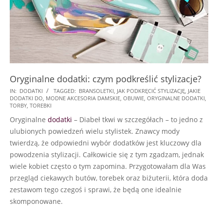
Oryginalne dodatki: czym podkreślić stylizacje?
2024-
IN:
DODATKI
TAGGED:
BRANSOLETKI
,
JAK PODKRĘCIĆ STYLIZACJĘ
,
JAKIE
DODATKI DO
,
MODNE AKCESORIA DAMSKIE
,
OBUWIE
,
ORYGINALNE DODATKI
,
10-
TORBY
,
TOREBKI
14
Oryginalne
dodatki
– Diabeł tkwi w szczegółach – to jedno z
ulubionych powiedzeń wielu stylistek. Znawcy mody
twierdzą, że odpowiedni wybór dodatków jest kluczowy dla
powodzenia stylizacji. Całkowicie się z tym zgadzam, jednak
wiele kobiet często o tym zapomina. Przygotowałam dla Was
przegląd ciekawych butów, torebek oraz biżuterii, która doda
zestawom tego czegoś i sprawi, że będą one idealnie
skomponowane.