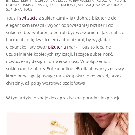
IN:
BIŻUTERIA
TAGGED:
BRANSOLETA
,
BRANSOLETKI
,
KOLCZYKI
,
MODNE
DODATKI DAMSKIE
,
NASZYJNIKI
,
PIERŚCIONKI
,
STYLIZACJE NA SYLWESTRA Z
11-
SUKIENKĄ
,
TOUS
18
Tous i
stylizacje
z sukienkami – jak dobrać biżuterię do
eleganckich kreacji? Wybór odpowiedniej biżuterii do
sukienki bez wątpienia potrafi być wyzwaniem. Jak znaleźć
harmonię między strojem a dodatkami, by wyglądać
elegancko i stylowo?
Biżuteria
marki Tous to idealne
uzupełnienie kobiecych stylizacji, łączące subtelność,
nowoczesny design i uniwersalność. W połączeniu z
sukienkami z oferty Butiku online eButik.pl tworzy zestawy,
które przyciągają uwagę na każdą okazję: od wesel, przez
chrzciny, aż po sylwestrowe szaleństwa.
W tym artykule znajdziesz praktyczne porady i inspiracje, …