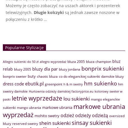
Możemy je często zobaczyć na uszach aktorek i prezenterek
telewizyjnych.
Długie kolczyki
są jednak zawsze noszone w
połączeniu z krótko …
Popularne Stylizacje
bluz
bluza 2005
bluza champion
Allegro sukienki do 50 zł
allegro wyprzedaż
bonprix sukienki
bluzy dla par
relab
bluzy 2005
bluzy jordana
buty
bonprix sweter
chaotic bluza
co do eleganckiej sukienki
damskie bluzy
hm sukienko
ebutik.pl
dress code
greenpoint
hm
h & m swetry
swetry damskie
Hurtownia odzieży damskiej factoryprice.eu
kolorowy sweter w
letnie wyprzedaże
lou sukienki
mango eleganckie
paski
markowe ubrania
markowe ubrania
sukienki
mango ubrania
wyprzedaż
odzież
odzieży
odzieżą
mohito swetry
oversized
sinsay sukienki
shein sukienki
bluzy
reserved swetry