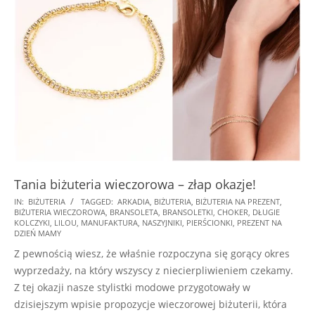
Tania biżuteria wieczorowa – złap okazje!
2024-
IN:
BIŻUTERIA
TAGGED:
ARKADIA
,
BIŻUTERIA
,
BIŻUTERIA NA PREZENT
,
BIŻUTERIA WIECZOROWA
,
BRANSOLETA
,
BRANSOLETKI
,
CHOKER
,
DŁUGIE
11-
KOLCZYKI
,
LILOU
,
MANUFAKTURA
,
NASZYJNIKI
,
PIERŚCIONKI
,
PREZENT NA
13
DZIEŃ MAMY
Z pewnością wiesz, że właśnie rozpoczyna się gorący okres
wyprzedaży, na który wszyscy z niecierpliwieniem czekamy.
Z tej okazji nasze stylistki modowe przygotowały w
dzisiejszym wpisie propozycje wieczorowej biżuterii, która