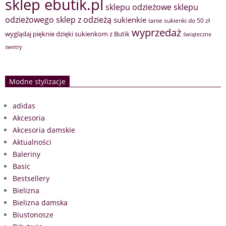
sklep ebutik.pl
sklepu odzieżowe
sklepu
sklep z odzieżą
odzieżowego
sukienkie
tanie sukienki do 50 zł
wyprzedaż
wyglądaj pięknie dzięki sukienkom z Butik
świąteczne
swetry
Modne stylizacje
adidas
Akcesoria
Akcesoria damskie
Aktualności
Baleriny
Basic
Bestsellery
Bielizna
Bielizna damska
Biustonosze