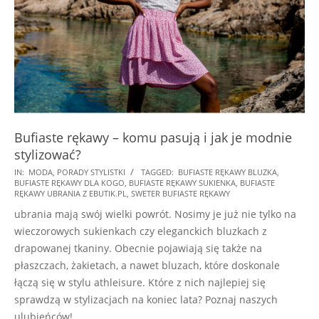
Bufiaste rękawy – komu pasują i jak je modnie
stylizować?
2021-
IN:
MODA
,
PORADY STYLISTKI
TAGGED:
BUFIASTE RĘKAWY BLUZKA
,
BUFIASTE RĘKAWY DLA KOGO
,
BUFIASTE RĘKAWY SUKIENKA
,
BUFIASTE
08-
RĘKAWY UBRANIA Z EBUTIK.PL
,
SWETER BUFIASTE RĘKAWY
26
ubrania mają swój wielki powrót. Nosimy je już nie tylko na
wieczorowych sukienkach czy eleganckich bluzkach z
drapowanej tkaniny. Obecnie pojawiają się także na
płaszczach, żakietach, a nawet bluzach, które doskonale
łączą się w stylu athleisure. Które z nich najlepiej się
sprawdzą w stylizacjach na koniec lata? Poznaj naszych
ulubieńców!