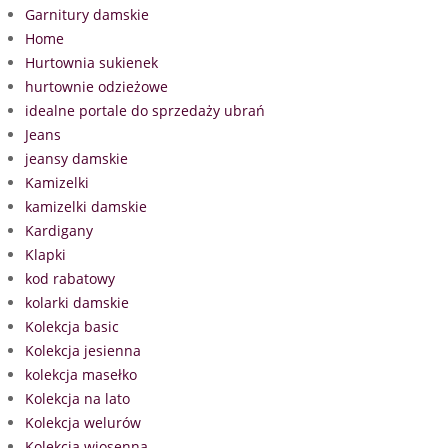
Garnitury damskie
Home
Hurtownia sukienek
hurtownie odzieżowe
idealne portale do sprzedaży ubrań
Jeans
jeansy damskie
Kamizelki
kamizelki damskie
Kardigany
Klapki
kod rabatowy
kolarki damskie
Kolekcja basic
Kolekcja jesienna
kolekcja masełko
Kolekcja na lato
Kolekcja welurów
Kolekcja wiosenna