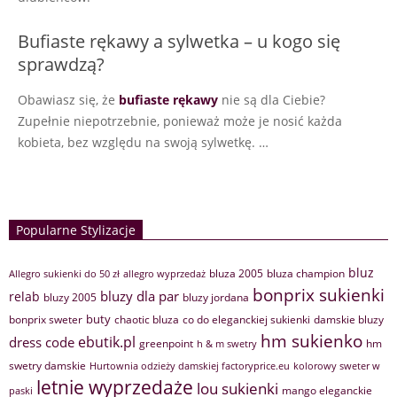
Bufiaste rękawy a sylwetka – u kogo się
sprawdzą?
Obawiasz się, że
bufiaste rękawy
nie są dla Ciebie?
Zupełnie niepotrzebnie, ponieważ może je nosić każda
kobieta, bez względu na swoją sylwetkę. …
Popularne Stylizacje
bluz
bluza 2005
bluza champion
Allegro sukienki do 50 zł
allegro wyprzedaż
bonprix sukienki
bluzy dla par
relab
bluzy 2005
bluzy jordana
buty
bonprix sweter
chaotic bluza
co do eleganckiej sukienki
damskie bluzy
hm sukienko
ebutik.pl
dress code
greenpoint
hm
h & m swetry
swetry damskie
Hurtownia odzieży damskiej factoryprice.eu
kolorowy sweter w
letnie wyprzedaże
lou sukienki
mango eleganckie
paski