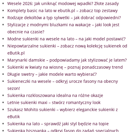
Wesele 2026: Jak uniknąć modowej wpadki? Złote zasady
Komplety basic na lato w ebutik.pl – zobacz top zestawy
Rodzaje dekoltów a typ sylwetki – jak dobrać odpowiedni?
Stylizacje z modnymi bluzkami na wakacje – jaki look jest
obecnie na czasie?
Modne sukienki na wesele na lato – na jaki model postawić?
Niepowtarzalne sukienki – zobacz nową kolekcję sukienek od
eButik.pl
Marynarki damskie – podpowiadamy jak stylizować je latem?
Sukienki w kwiaty na wiosnę – poznaj ponadczasowy trend
Długie swetry – jakie modele warto wybierać?
Sukieneczki na wesele – odkryj urocze fasony na obecny
sezon!
Sukienka rozkloszowana idealna na różne okazje
Letnie sukienki maxi – stwórz romantyczny look
Szukasz Mohito sukienki – wybierz eleganckie sukienki z
eButik
Sukienka na lato – sprawdź jaki styl będzie na topie
Sukienka hiszpanka – odkryj fason do zadań specjalnych