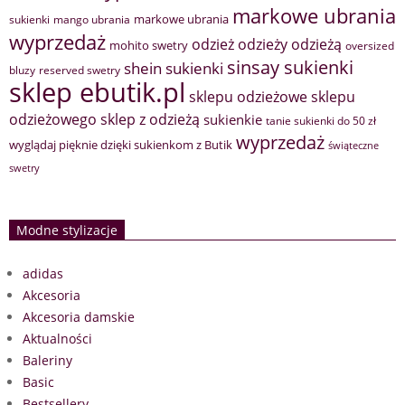
markowe ubrania
markowe ubrania
sukienki
mango ubrania
wyprzedaż
odzież
odzieży
odzieżą
mohito swetry
oversized
sinsay sukienki
shein sukienki
bluzy
reserved swetry
sklep ebutik.pl
sklepu odzieżowe
sklepu
sklep z odzieżą
odzieżowego
sukienkie
tanie sukienki do 50 zł
wyprzedaż
wyglądaj pięknie dzięki sukienkom z Butik
świąteczne
swetry
Modne stylizacje
adidas
Akcesoria
Akcesoria damskie
Aktualności
Baleriny
Basic
Bestsellery