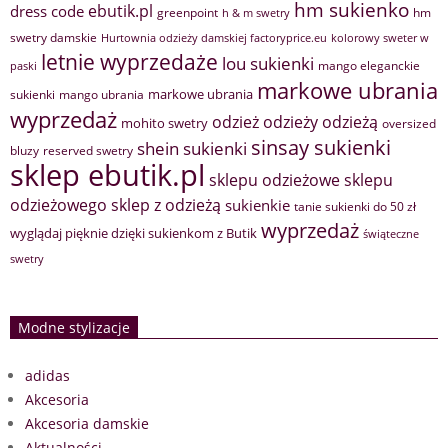
hm sukienko
ebutik.pl
dress code
greenpoint
hm
h & m swetry
swetry damskie
Hurtownia odzieży damskiej factoryprice.eu
kolorowy sweter w
letnie wyprzedaże
lou sukienki
mango eleganckie
paski
markowe ubrania
markowe ubrania
sukienki
mango ubrania
wyprzedaż
odzież
odzieży
odzieżą
mohito swetry
oversized
sinsay sukienki
shein sukienki
bluzy
reserved swetry
sklep ebutik.pl
sklepu odzieżowe
sklepu
sklep z odzieżą
odzieżowego
sukienkie
tanie sukienki do 50 zł
wyprzedaż
wyglądaj pięknie dzięki sukienkom z Butik
świąteczne
swetry
Modne stylizacje
adidas
Akcesoria
Akcesoria damskie
Aktualności