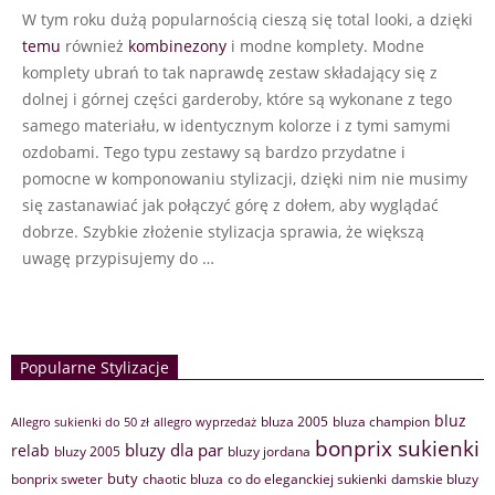
W tym roku dużą popularnością cieszą się total looki, a dzięki
23
temu
również
kombinezony
i modne komplety. Modne
komplety ubrań to tak naprawdę zestaw składający się z
dolnej i górnej części garderoby, które są wykonane z tego
samego materiału, w identycznym kolorze i z tymi samymi
ozdobami. Tego typu zestawy są bardzo przydatne i
pomocne w komponowaniu stylizacji, dzięki nim nie musimy
się zastanawiać jak połączyć górę z dołem, aby wyglądać
dobrze. Szybkie złożenie stylizacja sprawia, że większą
uwagę przypisujemy do …
Popularne Stylizacje
bluz
bluza 2005
bluza champion
Allegro sukienki do 50 zł
allegro wyprzedaż
bonprix sukienki
bluzy dla par
relab
bluzy 2005
bluzy jordana
buty
bonprix sweter
chaotic bluza
co do eleganckiej sukienki
damskie bluzy