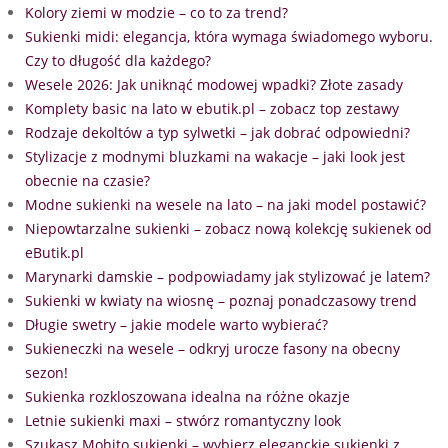
Kolory ziemi w modzie – co to za trend?
Sukienki midi: elegancja, która wymaga świadomego wyboru.
Czy to długość dla każdego?
Wesele 2026: Jak uniknąć modowej wpadki? Złote zasady
Komplety basic na lato w ebutik.pl – zobacz top zestawy
Rodzaje dekoltów a typ sylwetki – jak dobrać odpowiedni?
Stylizacje z modnymi bluzkami na wakacje – jaki look jest
obecnie na czasie?
Modne sukienki na wesele na lato – na jaki model postawić?
Niepowtarzalne sukienki – zobacz nową kolekcję sukienek od
eButik.pl
Marynarki damskie – podpowiadamy jak stylizować je latem?
Sukienki w kwiaty na wiosnę – poznaj ponadczasowy trend
Długie swetry – jakie modele warto wybierać?
Sukieneczki na wesele – odkryj urocze fasony na obecny
sezon!
Sukienka rozkloszowana idealna na różne okazje
Letnie sukienki maxi – stwórz romantyczny look
Szukasz Mohito sukienki – wybierz eleganckie sukienki z