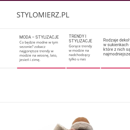
Skip
to
STYLOMIERZ.PL
content
Secondary
TRENDY I
MODA – STYLIZACJE
Navigation
Rodzaje deko
STYLIZACJE
Co będzie modne w tym
w sukienkach 
Menu
Gorące trendy
sezonie? zobacz
które z nich s
w modzie na
najgorętsze trendy w
najmodniejsz
nadchodzący
modzie na wiosnę, lato,
tylko u nas
jesień i zimę.