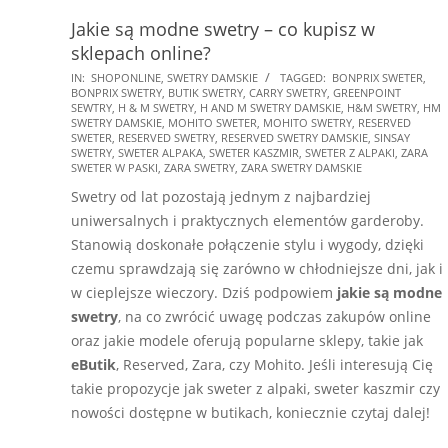
Jakie są modne swetry – co kupisz w
sklepach online?
2025-
IN:
SHOPONLINE
,
SWETRY DAMSKIE
TAGGED:
BONPRIX SWETER
,
BONPRIX SWETRY
,
BUTIK SWETRY
,
CARRY SWETRY
,
GREENPOINT
01-
SEWTRY
,
H & M SWETRY
,
H AND M SWETRY DAMSKIE
,
H&M SWETRY
,
HM
30
SWETRY DAMSKIE
,
MOHITO SWETER
,
MOHITO SWETRY
,
RESERVED
SWETER
,
RESERVED SWETRY
,
RESERVED SWETRY DAMSKIE
,
SINSAY
SWETRY
,
SWETER ALPAKA
,
SWETER KASZMIR
,
SWETER Z ALPAKI
,
ZARA
SWETER W PASKI
,
ZARA SWETRY
,
ZARA SWETRY DAMSKIE
Swetry od lat pozostają jednym z najbardziej
uniwersalnych i praktycznych elementów garderoby.
Stanowią doskonałe połączenie stylu i wygody, dzięki
czemu sprawdzają się zarówno w chłodniejsze dni, jak i
w cieplejsze wieczory. Dziś podpowiem
jakie są modne
swetry
, na co zwrócić uwagę podczas zakupów online
oraz jakie modele oferują popularne sklepy, takie jak
eButik
, Reserved, Zara, czy Mohito. Jeśli interesują Cię
takie propozycje jak sweter z alpaki, sweter kaszmir czy
nowości dostępne w butikach, koniecznie czytaj dalej!