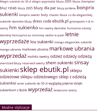
bluza 2005
bluza champion
Allegro sukienki do 50 zł
allegro wyprzedaż
bonprix
bluzy dla par
bluz relab
bluzy 2005
bluzy jordana
sukienki
buty
bonprix sweter
chaotic bluza
co do eleganckiej
ebutik.pl
dress code
sukienki
greenpoint
damskie bluzy
h & m
hm sukienko
hm swetry damskie
swetry
Hurtownia odzieży
letnie
damskiej factoryprice.eu
kolorowy sweter w paski
wyprzedaże
lou sukienki
mango eleganckie sukienki
markowe ubrania
markowe ubrania
mango ubrania
wyprzedaż
odzież
odzieży
odzieżą
mohito swetry
sinsay
shein sukienki
oversized bluzy
reserved swetry
sklep ebutik.pl
sukienki
sklepu
sklep z odzieżą
odzieżowe
sklepu odzieżowego
sukienkie
wyglądaj pięknie dzięki
tanie sukienki do 50 zł
wyprzedaż
sukienkom z Butik
świąteczne swetry
Modne stylizacje