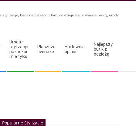
e stylizacje, bądź na bieżąco z tym, co dzieje się w świecie mody, urody
Uroda –
Najlepszy
y
stylizacja
Płaszcze
Hurtownia
butik z
paznokci
oversize
opinie
odzieżą
i nie tylko
Popularne Stylizacje