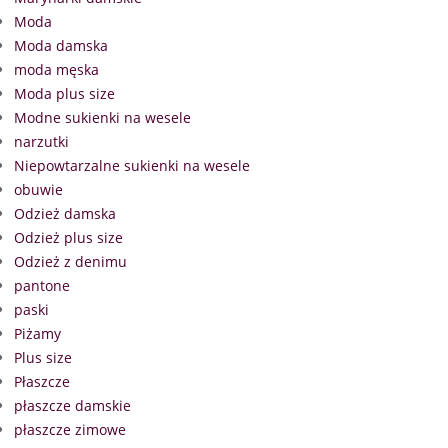
Moda
Moda damska
moda męska
Moda plus size
Modne sukienki na wesele
narzutki
Niepowtarzalne sukienki na wesele
obuwie
Odzież damska
Odzież plus size
Odzież z denimu
pantone
paski
Piżamy
Plus size
Płaszcze
płaszcze damskie
płaszcze zimowe