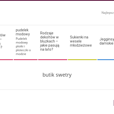
Najlepsz
pudelek
Rodzaje
modowy
ltów
dekoltów w
Sukienki na
Pudelek
–
Jeggins
bluzkach –
wesele
modowy
ą
damskie
jakie pasują
młodzieżowe
plotki i
e?
na lato?
ploteczki o
modzie
butik swetry