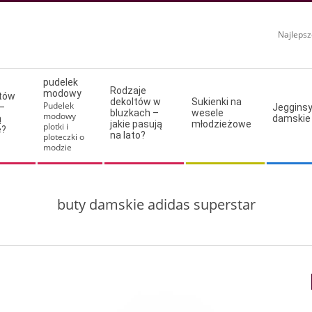
Najlepsz
pudelek
Rodzaje
modowy
ltów
dekoltów w
Sukienki na
Pudelek
–
Jeggins
bluzkach –
wesele
modowy
ą
damskie
jakie pasują
młodzieżowe
plotki i
e?
na lato?
ploteczki o
modzie
buty damskie adidas superstar