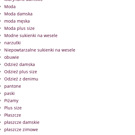
Moda
Moda damska
moda męska
Moda plus size
Modne sukienki na wesele
narzutki
Niepowtarzalne sukienki na wesele
obuwie
Odzież damska
Odzież plus size
Odzież z denimu
pantone
paski
Piżamy
Plus size
Płaszcze
płaszcze damskie
płaszcze zimowe