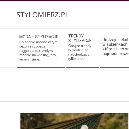
Skip
to
STYLOMIERZ.PL
content
Secondary
TRENDY I
MODA – STYLIZACJE
Navigation
Rodzaje deko
STYLIZACJE
Co będzie modne w tym
w sukienkach 
Menu
Gorące trendy
sezonie? zobacz
które z nich s
w modzie na
najgorętsze trendy w
najmodniejsz
nadchodzący
modzie na wiosnę, lato,
tylko u nas
jesień i zimę.