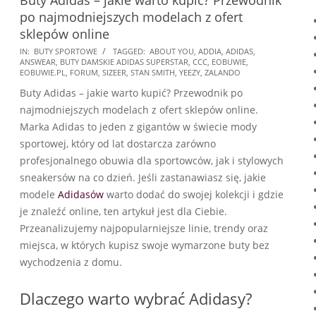
po najmodniejszych modelach z ofert
sklepów online
2024-
IN:
BUTY SPORTOWE
TAGGED:
ABOUT YOU
,
ADDIA
,
ADIDAS
,
ANSWEAR
,
BUTY DAMSKIE ADIDAS SUPERSTAR
,
CCC
,
EOBUWIE
,
11-
EOBUWIE.PL
,
FORUM
,
SIZEER
,
STAN SMITH
,
YEEZY
,
ZALANDO
29
Buty Adidas – jakie warto kupić? Przewodnik po
najmodniejszych modelach z ofert sklepów online.
Marka Adidas to jeden z gigantów w świecie mody
sportowej, który od lat dostarcza zarówno
profesjonalnego obuwia dla sportowców, jak i stylowych
sneakersów na co dzień. Jeśli zastanawiasz się, jakie
modele
Adidasów
warto dodać do swojej kolekcji i gdzie
je znaleźć online, ten artykuł jest dla Ciebie.
Przeanalizujemy najpopularniejsze linie, trendy oraz
miejsca, w których kupisz swoje wymarzone buty bez
wychodzenia z domu.
Dlaczego warto wybrać Adidasy?