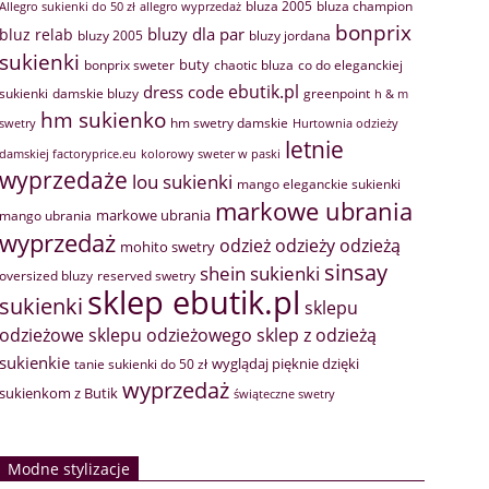
bluza 2005
bluza champion
Allegro sukienki do 50 zł
allegro wyprzedaż
bonprix
bluzy dla par
bluz relab
bluzy 2005
bluzy jordana
sukienki
buty
bonprix sweter
chaotic bluza
co do eleganckiej
ebutik.pl
dress code
sukienki
greenpoint
damskie bluzy
h & m
hm sukienko
hm swetry damskie
swetry
Hurtownia odzieży
letnie
damskiej factoryprice.eu
kolorowy sweter w paski
wyprzedaże
lou sukienki
mango eleganckie sukienki
markowe ubrania
markowe ubrania
mango ubrania
wyprzedaż
odzież
odzieży
odzieżą
mohito swetry
sinsay
shein sukienki
oversized bluzy
reserved swetry
sklep ebutik.pl
sukienki
sklepu
sklep z odzieżą
odzieżowe
sklepu odzieżowego
sukienkie
wyglądaj pięknie dzięki
tanie sukienki do 50 zł
wyprzedaż
sukienkom z Butik
świąteczne swetry
Modne stylizacje