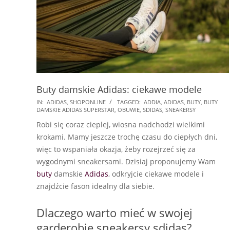
Buty damskie Adidas: ciekawe modele
2026-
IN:
ADIDAS
,
SHOPONLINE
TAGGED:
ADDIA
,
ADIDAS
,
BUTY
,
BUTY
DAMSKIE ADIDAS SUPERSTAR
,
OBUWIE
,
SDIDAS
,
SNEAKERSY
02-
Robi się coraz cieplej, wiosna nadchodzi wielkimi
15
krokami. Mamy jeszcze trochę czasu do ciepłych dni,
więc to wspaniała okazja, żeby rozejrzeć się za
wygodnymi sneakersami. Dzisiaj proponujemy Wam
buty
damskie
Adidas
, odkryjcie ciekawe modele i
znajdźcie fason idealny dla siebie.
Dlaczego warto mieć w swojej
garderobie sneakersy sdidas?