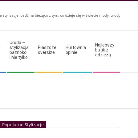
e stylizacje, bądź na bieżąco z tym, co dzieje się w świecie mody, urody
Uroda –
Najlepszy
y
stylizacja
Płaszcze
Hurtownia
butik z
paznokci
oversize
opinie
odzieżą
i nie tylko
Popularne Stylizacje