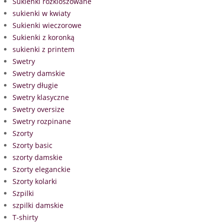
Sukienki rozkloszowane
sukienki w kwiaty
Sukienki wieczorowe
Sukienki z koronką
sukienki z printem
Swetry
Swetry damskie
Swetry długie
Swetry klasyczne
Swetry oversize
Swetry rozpinane
Szorty
Szorty basic
szorty damskie
Szorty eleganckie
Szorty kolarki
Szpilki
szpilki damskie
T-shirty