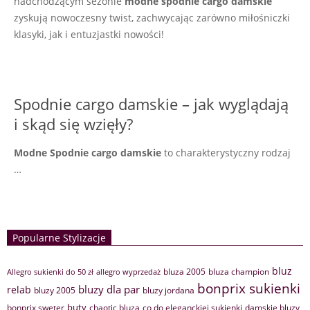
nadchodzącym sezonie
modne spodnie cargo damskie
zyskują nowoczesny twist, zachwycając zarówno miłośniczki
klasyki, jak i entuzjastki nowości!
Spodnie cargo damskie – jak wyglądają
i skąd się wzięły?
Modne Spodnie cargo damskie
to charakterystyczny rodzaj
…
Popularne Stylizacje
bluz
bluza 2005
bluza champion
Allegro sukienki do 50 zł
allegro wyprzedaż
bonprix sukienki
bluzy dla par
relab
bluzy 2005
bluzy jordana
buty
bonprix sweter
chaotic bluza
co do eleganckiej sukienki
damskie bluzy