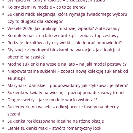
Kolory ziemi w modzie – co to za trend?
Sukienki midi: elegancja, która wymaga świadomego wyboru.
Czy to długość dla każdego?
Wesele 2026: Jak uniknąć modowej wpadki? Złote zasady
Komplety basic na lato w ebutik.pl – zobacz top zestawy
Rodzaje dekoltów a typ sylwetki – jak dobrać odpowiedni?
Stylizacje z modnymi bluzkami na wakacje – jaki look jest
obecnie na czasie?
Modne sukienki na wesele na lato – na jaki model postawić?
Niepowtarzalne sukienki – zobacz nową kolekcję sukienek od
eButik.pl
Marynarki damskie – podpowiadamy jak stylizować je latem?
Sukienki w kwiaty na wiosnę – poznaj ponadczasowy trend
Długie swetry – jakie modele warto wybierać?
Sukieneczki na wesele – odkryj urocze fasony na obecny
sezon!
Sukienka rozkloszowana idealna na różne okazje
Letnie sukienki maxi – stwórz romantyczny look