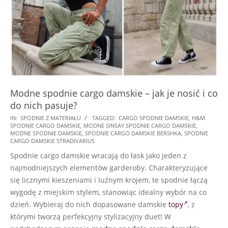
Modne spodnie cargo damskie – jak je nosić i co
do nich pasuje?
2024-
IN:
SPODNIE Z MATERIAŁU
TAGGED:
CARGO SPODNIE DAMSKIE
,
H&M
SPODNIE CARGO DAMSKIE
,
MODNE SINSAY SPODNIE CARGO DAMSKIE
,
10-
MODNE SPODNIE DAMSKIE
,
SPODNIE CARGO DAMSKIE BERSHKA
,
SPODNIE
12
CARGO DAMSKIE STRADIVARIUS
Spodnie cargo damskie wracają do łask jako jeden z
najmodniejszych elementów garderoby. Charakteryzujące
się licznymi kieszeniami i luźnym krojem, te spodnie łączą
wygodę z miejskim stylem, stanowiąc idealny wybór na co
dzień. Wybieraj do nich dopasowane damskie
topy
, z
którymi tworzą perfekcyjny stylizacyjny duet! W