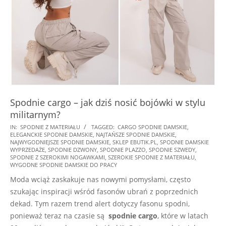
Spodnie cargo – jak dziś nosić bojówki w stylu
militarnym?
2026-
IN:
SPODNIE Z MATERIAŁU
TAGGED:
CARGO SPODNIE DAMSKIE
,
ELEGANCKIE SPODNIE DAMSKIE
,
NAJTAŃSZE SPODNIE DAMSKIE
,
05-
NAJWYGODNIEJSZE SPODNIE DAMSKIE
,
SKLEP EBUTIK.PL
,
SPODNIE DAMSKIE
29
WYPRZEDAŻE
,
SPODNIE DZWONY
,
SPODNIE PLAZZO
,
SPODNIE SZWEDY
,
SPODNIE Z SZEROKIMI NOGAWKAMI
,
SZEROKIE SPODNIE Z MATERIAŁU
,
WYGODNE SPODNIE DAMSKIE DO PRACY
Moda wciąż zaskakuje nas nowymi pomysłami, często
szukając inspiracji wśród fasonów ubrań z poprzednich
dekad. Tym razem trend alert dotyczy fasonu spodni,
ponieważ teraz na czasie są
spodnie cargo
, które w latach