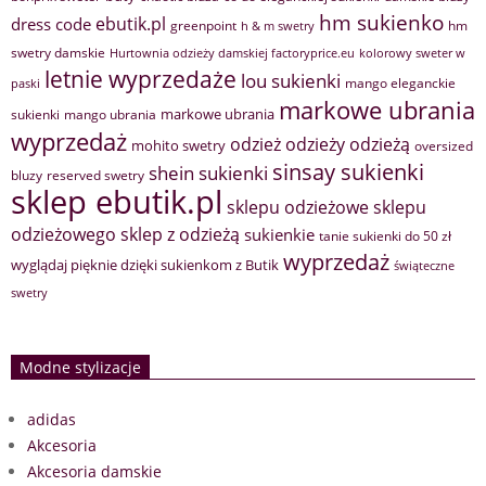
hm sukienko
ebutik.pl
dress code
greenpoint
hm
h & m swetry
swetry damskie
Hurtownia odzieży damskiej factoryprice.eu
kolorowy sweter w
letnie wyprzedaże
lou sukienki
mango eleganckie
paski
markowe ubrania
markowe ubrania
sukienki
mango ubrania
wyprzedaż
odzież
odzieży
odzieżą
mohito swetry
oversized
sinsay sukienki
shein sukienki
bluzy
reserved swetry
sklep ebutik.pl
sklepu odzieżowe
sklepu
sklep z odzieżą
odzieżowego
sukienkie
tanie sukienki do 50 zł
wyprzedaż
wyglądaj pięknie dzięki sukienkom z Butik
świąteczne
swetry
Modne stylizacje
adidas
Akcesoria
Akcesoria damskie