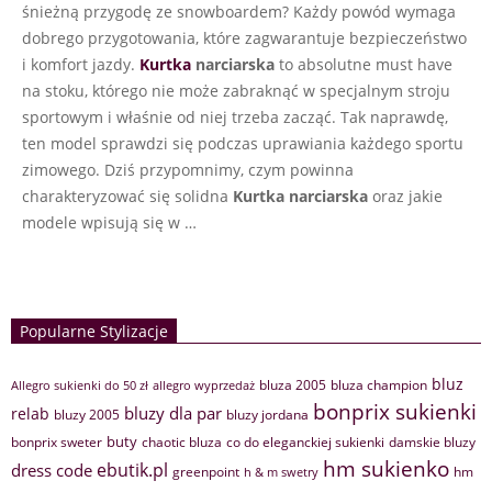
śnieżną przygodę ze snowboardem? Każdy powód wymaga
dobrego przygotowania, które zagwarantuje bezpieczeństwo
i komfort jazdy.
Kurtka
narciarska
to absolutne must have
na stoku, którego nie może zabraknąć w specjalnym stroju
sportowym i właśnie od niej trzeba zacząć. Tak naprawdę,
ten model sprawdzi się podczas uprawiania każdego sportu
zimowego. Dziś przypomnimy, czym powinna
charakteryzować się solidna
Kurtka narciarska
oraz jakie
modele wpisują się w …
Popularne Stylizacje
bluz
bluza 2005
bluza champion
Allegro sukienki do 50 zł
allegro wyprzedaż
bonprix sukienki
bluzy dla par
relab
bluzy 2005
bluzy jordana
buty
bonprix sweter
chaotic bluza
co do eleganckiej sukienki
damskie bluzy
hm sukienko
ebutik.pl
dress code
greenpoint
hm
h & m swetry