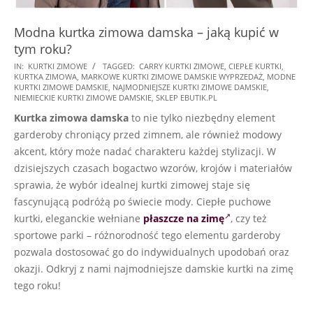
Modna kurtka zimowa damska – jaką kupić w
tym roku?
2025-
IN:
KURTKI ZIMOWE
TAGGED:
CARRY KURTKI ZIMOWE
,
CIEPŁE KURTKI
,
KURTKA ZIMOWA
,
MARKOWE KURTKI ZIMOWE DAMSKIE WYPRZEDAŻ
,
MODNE
11-
KURTKI ZIMOWE DAMSKIE
,
NAJMODNIEJSZE KURTKI ZIMOWE DAMSKIE
,
26
NIEMIECKIE KURTKI ZIMOWE DAMSKIE
,
SKLEP EBUTIK.PL
Kurtka zimowa damska
to nie tylko niezbędny element
garderoby chroniący przed zimnem, ale również modowy
akcent, który może nadać charakteru każdej stylizacji. W
dzisiejszych czasach bogactwo wzorów, krojów i materiałów
sprawia, że wybór idealnej kurtki zimowej staje się
fascynującą podróżą po świecie mody. Ciepłe puchowe
kurtki, eleganckie wełniane
płaszcze na zimę
, czy też
sportowe parki – różnorodność tego elementu garderoby
pozwala dostosować go do indywidualnych upodobań oraz
okazji. Odkryj z nami najmodniejsze damskie kurtki na zimę
tego roku!