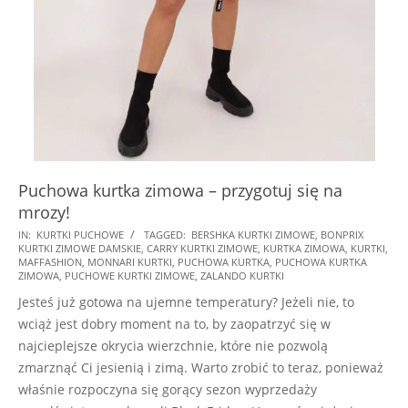
Puchowa kurtka zimowa – przygotuj się na
mrozy!
2025-
IN:
KURTKI PUCHOWE
TAGGED:
BERSHKA KURTKI ZIMOWE
,
BONPRIX
KURTKI ZIMOWE DAMSKIE
,
CARRY KURTKI ZIMOWE
,
KURTKA ZIMOWA
,
KURTKI
,
10-
MAFFASHION
,
MONNARI KURTKI
,
PUCHOWA KURTKA
,
PUCHOWA KURTKA
01
ZIMOWA
,
PUCHOWE KURTKI ZIMOWE
,
ZALANDO KURTKI
Jesteś już gotowa na ujemne temperatury? Jeżeli nie, to
wciąż jest dobry moment na to, by zaopatrzyć się w
najcieplejsze okrycia wierzchnie, które nie pozwolą
zmarznąć Ci jesienią i zimą. Warto zrobić to teraz, ponieważ
właśnie rozpoczyna się gorący sezon wyprzedaży