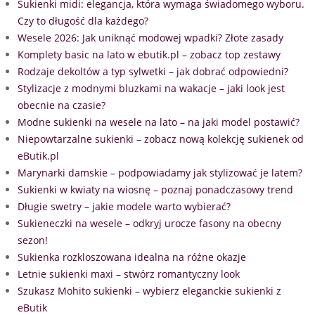
Sukienki midi: elegancja, która wymaga świadomego wyboru.
Czy to długość dla każdego?
Wesele 2026: Jak uniknąć modowej wpadki? Złote zasady
Komplety basic na lato w ebutik.pl – zobacz top zestawy
Rodzaje dekoltów a typ sylwetki – jak dobrać odpowiedni?
Stylizacje z modnymi bluzkami na wakacje – jaki look jest
obecnie na czasie?
Modne sukienki na wesele na lato – na jaki model postawić?
Niepowtarzalne sukienki – zobacz nową kolekcję sukienek od
eButik.pl
Marynarki damskie – podpowiadamy jak stylizować je latem?
Sukienki w kwiaty na wiosnę – poznaj ponadczasowy trend
Długie swetry – jakie modele warto wybierać?
Sukieneczki na wesele – odkryj urocze fasony na obecny
sezon!
Sukienka rozkloszowana idealna na różne okazje
Letnie sukienki maxi – stwórz romantyczny look
Szukasz Mohito sukienki – wybierz eleganckie sukienki z
eButik