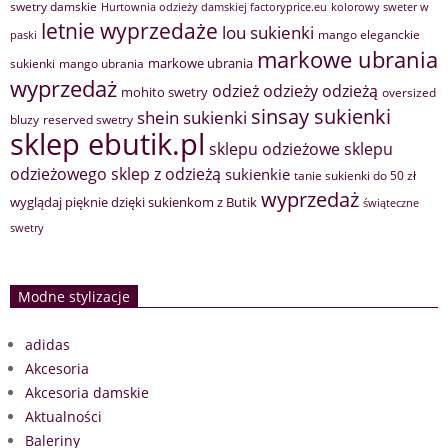
swetry damskie
Hurtownia odzieży damskiej factoryprice.eu
kolorowy sweter w
letnie wyprzedaże
lou sukienki
mango eleganckie
paski
markowe ubrania
markowe ubrania
sukienki
mango ubrania
wyprzedaż
odzież
odzieży
odzieżą
mohito swetry
oversized
sinsay sukienki
shein sukienki
bluzy
reserved swetry
sklep ebutik.pl
sklepu odzieżowe
sklepu
sklep z odzieżą
odzieżowego
sukienkie
tanie sukienki do 50 zł
wyprzedaż
wyglądaj pięknie dzięki sukienkom z Butik
świąteczne
swetry
Modne stylizacje
adidas
Akcesoria
Akcesoria damskie
Aktualności
Baleriny