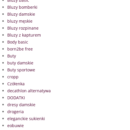
Bluzy basic
Bluzy bomberki
Bluzy damskie
bluzy męskie
Bluzy rozpinane
Bluzy z kapturem
Body basic
born2be free
Buty
buty damskie
Buty sportowe
cropp
Czółenka
decathlon alternatywa
DODATKI
dresy damskie
drogeria
eleganckie sukienki
eobuwie