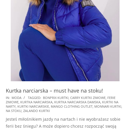
Kurtka narciarska – must have na stoku!
2024-
IN:
MODA
TAGGED:
BONPRIX KURTKI
,
CARRY KURTKI ZIMOWE
,
FERIE
ZIMOWE
,
KURTKA NARCIARSKA
,
KURTKA NARCIARSKA DAMSKA
,
KURTKI NA
11-
NARTY
,
KURTKI NARCIARSKIE
,
MANGO CLOTHING OUTLET
,
MONNARI KURTKI
,
14
NA STOKU
,
ZALANDO KURTKI
Jesteś miłośnikiem jazdy na nartach i nie wyobrażasz sobie
ferii bez śniegu? A może dopiero chcesz rozpocząć swoją