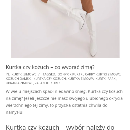
Kurtka czy kożuch – co wybrać zimą?
2024-
IN:
KURTKI ZIMOWE
TAGGED:
BONPRIX KURTKI
,
CARRY KURTKI ZIMOWE
,
KOŻUCH DAMSKI
,
KURTKA CZY KOŻUCH
,
KURTKA ZIMOWA
,
KURTKI PARKI
,
11-
UBRANIA ZIMOWE
,
ZALANDO KURTKI
17
W wielu miejscach spadł niedawno śnieg. Kurtka czy kożuch
na zimę? Jeżeli jeszcze nie masz swojego ulubionego okrycia
wierzchniego tej zimy, to przyszła ostatnia chwila do
namysłu!
Kurtka czy kożuch – wybór należy do