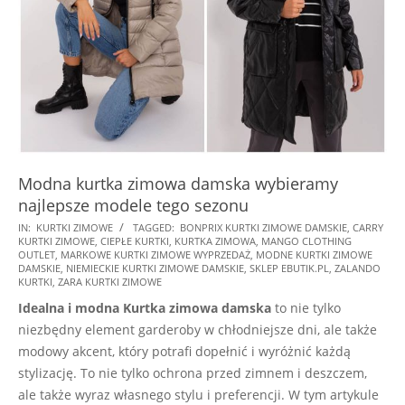
Modna kurtka zimowa damska wybieramy
najlepsze modele tego sezonu
2025-
IN:
KURTKI ZIMOWE
TAGGED:
BONPRIX KURTKI ZIMOWE DAMSKIE
,
CARRY
KURTKI ZIMOWE
,
CIEPŁE KURTKI
,
KURTKA ZIMOWA
,
MANGO CLOTHING
12-
OUTLET
,
MARKOWE KURTKI ZIMOWE WYPRZEDAŻ
,
MODNE KURTKI ZIMOWE
05
DAMSKIE
,
NIEMIECKIE KURTKI ZIMOWE DAMSKIE
,
SKLEP EBUTIK.PL
,
ZALANDO
KURTKI
,
ZARA KURTKI ZIMOWE
Idealna i modna Kurtka zimowa damska
to nie tylko
niezbędny element garderoby w chłodniejsze dni, ale także
modowy akcent, który potrafi dopełnić i wyróżnić każdą
stylizację. To nie tylko ochrona przed zimnem i deszczem,
ale także wyraz własnego stylu i preferencji. W tym artykule