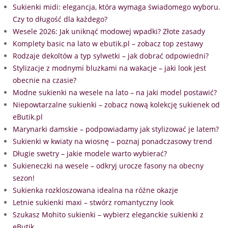
Sukienki midi: elegancja, która wymaga świadomego wyboru.
Czy to długość dla każdego?
Wesele 2026: Jak uniknąć modowej wpadki? Złote zasady
Komplety basic na lato w ebutik.pl – zobacz top zestawy
Rodzaje dekoltów a typ sylwetki – jak dobrać odpowiedni?
Stylizacje z modnymi bluzkami na wakacje – jaki look jest
obecnie na czasie?
Modne sukienki na wesele na lato – na jaki model postawić?
Niepowtarzalne sukienki – zobacz nową kolekcję sukienek od
eButik.pl
Marynarki damskie – podpowiadamy jak stylizować je latem?
Sukienki w kwiaty na wiosnę – poznaj ponadczasowy trend
Długie swetry – jakie modele warto wybierać?
Sukieneczki na wesele – odkryj urocze fasony na obecny
sezon!
Sukienka rozkloszowana idealna na różne okazje
Letnie sukienki maxi – stwórz romantyczny look
Szukasz Mohito sukienki – wybierz eleganckie sukienki z
eButik