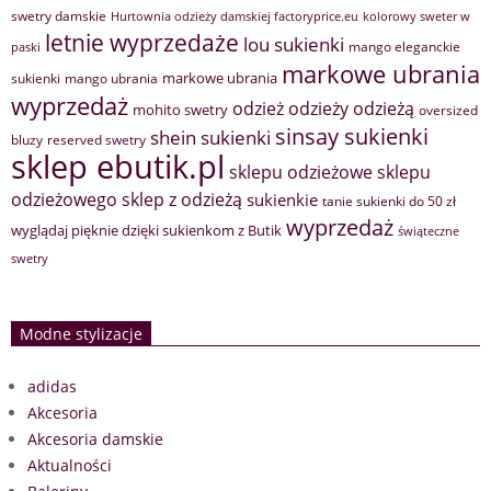
swetry damskie
Hurtownia odzieży damskiej factoryprice.eu
kolorowy sweter w
letnie wyprzedaże
lou sukienki
mango eleganckie
paski
markowe ubrania
markowe ubrania
sukienki
mango ubrania
wyprzedaż
odzież
odzieży
odzieżą
mohito swetry
oversized
sinsay sukienki
shein sukienki
bluzy
reserved swetry
sklep ebutik.pl
sklepu odzieżowe
sklepu
sklep z odzieżą
odzieżowego
sukienkie
tanie sukienki do 50 zł
wyprzedaż
wyglądaj pięknie dzięki sukienkom z Butik
świąteczne
swetry
Modne stylizacje
adidas
Akcesoria
Akcesoria damskie
Aktualności