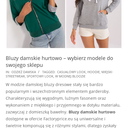
Bluzy damskie hurtowo – wybierz modele do
swojego sklepu
2025-
IN:
ODZIEŻ DAMSKA
TAGGED:
CASUALOWY LOOK
,
HOODIE
,
MIEJSKI
STREETWEAR
,
SPORTOWY LOOK
,
W MODNEJ BLOOZIE
07-
W modzie damskiej bluzy dresowe stały się bardzo
01
popularnym i wszechstronnym elementem garderoby.
Charakteryzują się wygodnym, luźnym fasonem oraz
wykonaniem z miękkiego i przyjemnego w dotyku materiału,
zazwyczaj z domieszką bawełny.
Bluzy damskie hurtowo
dostępne w ofercie Factoryprice.eu są uniwersalne i
świetnie komponują się z różnymi stylami, dlatego zyskały