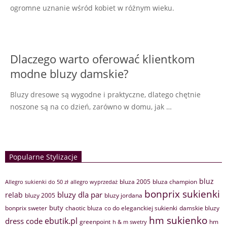
ogromne uznanie wśród kobiet w różnym wieku.
Dlaczego warto oferować klientkom
modne bluzy damskie?
Bluzy dresowe są wygodne i praktyczne, dlatego chętnie
noszone są na co dzień, zarówno w domu, jak …
Popularne Stylizacje
bluz
bluza 2005
bluza champion
Allegro sukienki do 50 zł
allegro wyprzedaż
bonprix sukienki
bluzy dla par
relab
bluzy 2005
bluzy jordana
buty
bonprix sweter
chaotic bluza
co do eleganckiej sukienki
damskie bluzy
hm sukienko
ebutik.pl
dress code
greenpoint
hm
h & m swetry