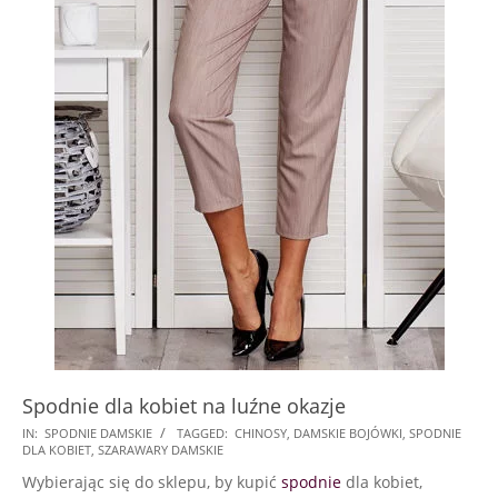
Spodnie dla kobiet na luźne okazje
2024-
IN:
SPODNIE DAMSKIE
TAGGED:
CHINOSY
,
DAMSKIE BOJÓWKI
,
SPODNIE
DLA KOBIET
,
SZARAWARY DAMSKIE
09-
Wybierając się do sklepu, by kupić
spodnie
dla kobiet,
29