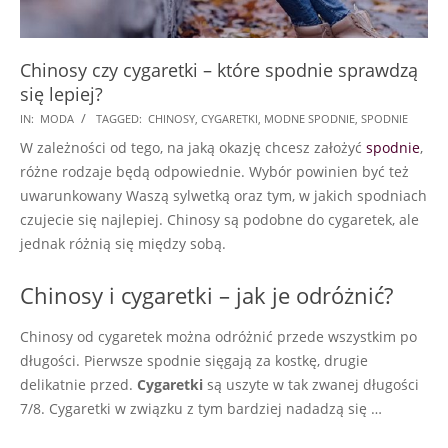
Chinosy czy cygaretki – które spodnie sprawdzą
się lepiej?
2018-
IN:
MODA
TAGGED:
CHINOSY
,
CYGARETKI
,
MODNE SPODNIE
,
SPODNIE
08-
W zależności od tego, na jaką okazję chcesz założyć
spodnie
,
31
różne rodzaje będą odpowiednie. Wybór powinien być też
uwarunkowany Waszą sylwetką oraz tym, w jakich spodniach
czujecie się najlepiej. Chinosy są podobne do cygaretek, ale
jednak różnią się między sobą.
Chinosy i cygaretki – jak je odróżnić?
Chinosy od cygaretek można odróżnić przede wszystkim po
długości. Pierwsze spodnie sięgają za kostkę, drugie
delikatnie przed.
Cygaretki
są uszyte w tak zwanej długości
7/8. Cygaretki w związku z tym bardziej nadadzą się …