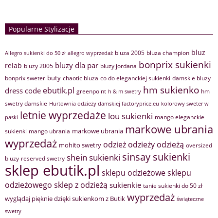
Popularne Stylizacje
bluz
bluza 2005
bluza champion
Allegro sukienki do 50 zł
allegro wyprzedaż
bonprix sukienki
bluzy dla par
relab
bluzy 2005
bluzy jordana
buty
bonprix sweter
chaotic bluza
co do eleganckiej sukienki
damskie bluzy
hm sukienko
ebutik.pl
dress code
greenpoint
hm
h & m swetry
swetry damskie
Hurtownia odzieży damskiej factoryprice.eu
kolorowy sweter w
letnie wyprzedaże
lou sukienki
mango eleganckie
paski
markowe ubrania
markowe ubrania
sukienki
mango ubrania
wyprzedaż
odzież
odzieży
odzieżą
mohito swetry
oversized
sinsay sukienki
shein sukienki
bluzy
reserved swetry
sklep ebutik.pl
sklepu odzieżowe
sklepu
sklep z odzieżą
odzieżowego
sukienkie
tanie sukienki do 50 zł
wyprzedaż
wyglądaj pięknie dzięki sukienkom z Butik
świąteczne
swetry