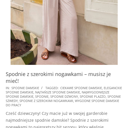
Spodnie z szerokimi nogawkami – musisz je
mieć!
2025-
IN:
SPODNIE DAMSKIE
TAGGED:
CIEKAWE SPODNIE DAMSKIE
,
ELEGANCKIE
SPODNIE DAMSKIE
,
NAJTAŃSZE SPODNIE DAMSKIE
,
NAJWYGODNIEJSZE
08-
SPODNIE DAMSKIE
,
SPODNIE
,
SPODNIE DZWONY
,
SPODNIE PLAZZO
,
SPODNIE
15
SZWEDY
,
SPODNIE Z SZEROKIMI NOGAWKAMI
,
WYGODNE SPODNIE DAMSKIE
DO PRACY
Cześć dziewczyny! Czy macie już w swojej garderobie
najmodniejsze spodnie damskie? Spodnie z szerokimi
nogawkami to najgorętszy hit sezonu, który właśnie