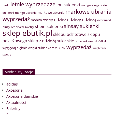
letnie wyprzedaże
lou sukienki
mango eleganckie
paski
markowe ubrania
markowe ubrania
sukienki
mango ubrania
wyprzedaż
odzież
odzieży
odzieżą
mohito swetry
oversized
sinsay sukienki
shein sukienki
bluzy
reserved swetry
sklep ebutik.pl
sklepu odzieżowe
sklepu
sklep z odzieżą
odzieżowego
sukienkie
tanie sukienki do 50 zł
wyprzedaż
wyglądaj pięknie dzięki sukienkom z Butik
świąteczne
swetry
Modne stylizacje
adidas
Akcesoria
Akcesoria damskie
Aktualności
Baleriny