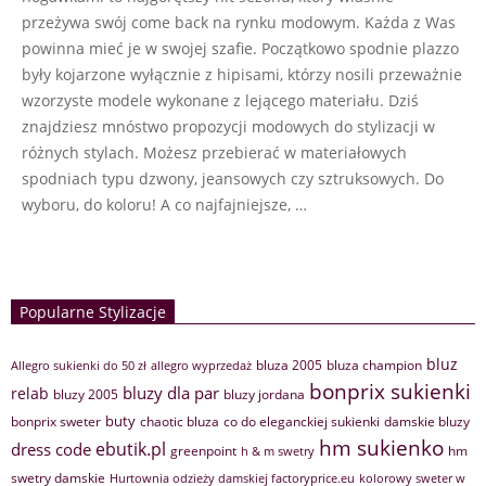
przeżywa swój come back na rynku modowym. Każda z Was
powinna mieć je w swojej szafie. Początkowo spodnie plazzo
były kojarzone wyłącznie z hipisami, którzy nosili przeważnie
wzorzyste modele wykonane z lejącego materiału. Dziś
znajdziesz mnóstwo propozycji modowych do stylizacji w
różnych stylach. Możesz przebierać w materiałowych
spodniach typu dzwony, jeansowych czy sztruksowych. Do
wyboru, do koloru! A co najfajniejsze, …
Popularne Stylizacje
bluz
bluza 2005
bluza champion
Allegro sukienki do 50 zł
allegro wyprzedaż
bonprix sukienki
bluzy dla par
relab
bluzy 2005
bluzy jordana
buty
bonprix sweter
chaotic bluza
co do eleganckiej sukienki
damskie bluzy
hm sukienko
ebutik.pl
dress code
greenpoint
hm
h & m swetry
swetry damskie
Hurtownia odzieży damskiej factoryprice.eu
kolorowy sweter w