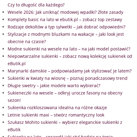
Czy to długość dla każdego?
Wesele 2026: Jak uniknąć modowej wpadki? Złote zasady
Komplety basic na lato w ebutik.pl – zobacz top zestawy
Rodzaje dekoltów a typ sylwetki – jak dobrać odpowiedni?
Stylizacje z modnymi bluzkami na wakacje – jaki look jest
obecnie na czasie?
Modne sukienki na wesele na lato – na jaki model postawić?
Niepowtarzalne sukienki – zobacz nową kolekcję sukienek od
eButik.pl
Marynarki damskie – podpowiadamy jak stylizować je latem?
Sukienki w kwiaty na wiosnę – poznaj ponadczasowy trend
Długie swetry – jakie modele warto wybierać?
Sukieneczki na wesele – odkryj urocze fasony na obecny
sezon!
Sukienka rozkloszowana idealna na różne okazje
Letnie sukienki maxi – stwórz romantyczny look
Szukasz Mohito sukienki – wybierz eleganckie sukienki z
eButik
Sukienka na lato – sprawdź jaki styl będzie na topie