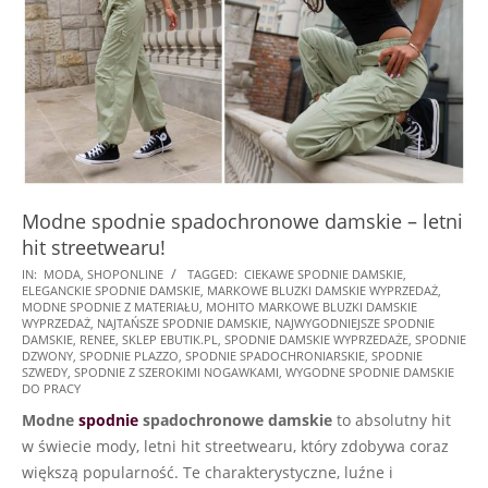
Modne spodnie spadochronowe damskie – letni
hit streetwearu!
2026-
IN:
MODA
,
SHOPONLINE
TAGGED:
CIEKAWE SPODNIE DAMSKIE
,
ELEGANCKIE SPODNIE DAMSKIE
,
MARKOWE BLUZKI DAMSKIE WYPRZEDAŻ
,
02-
MODNE SPODNIE Z MATERIAŁU
,
MOHITO MARKOWE BLUZKI DAMSKIE
12
WYPRZEDAŻ
,
NAJTAŃSZE SPODNIE DAMSKIE
,
NAJWYGODNIEJSZE SPODNIE
DAMSKIE
,
RENEE
,
SKLEP EBUTIK.PL
,
SPODNIE DAMSKIE WYPRZEDAŻE
,
SPODNIE
DZWONY
,
SPODNIE PLAZZO
,
SPODNIE SPADOCHRONIARSKIE
,
SPODNIE
SZWEDY
,
SPODNIE Z SZEROKIMI NOGAWKAMI
,
WYGODNE SPODNIE DAMSKIE
DO PRACY
Modne
spodnie
spadochronowe damskie
to absolutny hit
w świecie mody, letni hit streetwearu, który zdobywa coraz
większą popularność. Te charakterystyczne, luźne i