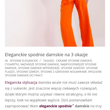
Eleganckie spodnie damskie na 3 okazje
2025-
IN:
SPODNIE ELEGANCKIE
TAGGED:
CIEKAWE SPODNIE DAMSKIE
,
CYGARETKI
,
NAJTAŃSZE SPODNIE DAMSKIE
,
NAJWYGODNIEJSZE SPODNIE
08-
DAMSKIE
,
SPODNIE DAMSKIE WYPRZEDAŻE
,
SPODNIE DZWONY
,
SPODNIE
16
PLAZZO
,
SPODNIE SZWEDY
,
SPODNIE Z SZEROKIMI NOGAWKAMI
,
WYGODNE
SPODNIE DAMSKIE DO PRACY
Elegancka stylizacja
damska wcale nie musi zawsze składać
się z sukienki. Jest znacznie więcej ciekawych rozwiązań,
dzięki którym można uzyskać równie atrakcyjny, o ile nie
lepszy, look na wyjątkowe wyjście. Dziś postanowiłam
zaproponować Wam
eleganckie spodnie
damskie
na trzy