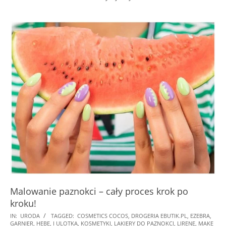
Malowanie paznokci – cały proces krok po
kroku!
2024-
IN:
URODA
TAGGED:
COSMETICS COCOS
,
DROGERIA EBUTIK.PL
,
EZEBRA
,
GARNIER
,
HEBE
,
I ULOTKA
,
KOSMETYKI
,
LAKIERY DO PAZNOKCI
,
LIRENE
,
MAKE