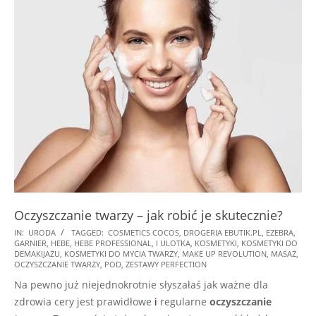
Oczyszczanie twarzy – jak robić je skutecznie?
2024-
IN:
URODA
TAGGED:
COSMETICS COCOS
,
DROGERIA EBUTIK.PL
,
EZEBRA
,
GARNIER
,
HEBE
,
HEBE PROFESSIONAL
,
I ULOTKA
,
KOSMETYKI
,
KOSMETYKI DO
11-
DEMAKIJAŻU
,
KOSMETYKI DO MYCIA TWARZY
,
MAKE UP REVOLUTION
,
MASAŻ
,
17
OCZYSZCZANIE TWARZY
,
POD
,
ZESTAWY PERFECTION
Na pewno już niejednokrotnie słyszałaś jak ważne dla
zdrowia cery jest prawidłowe
i
regularne
oczyszczanie