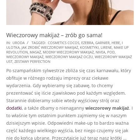
Wieczorowy makijaż – zrób go sama!
2024-
IN:
URODA
TAGGED:
COSMETICS COCOS
,
EZEBRA
,
GARNIER
,
HEBE
,
I
ULOTKA
,
JAK ZROBIĆ WIECZOROWY MAKIJAŻ
,
KOSMETYKI
,
LIRENE
,
MAKE UP
11-
REVOLUTION
,
MASAŻ
,
MODNY WIECZOROWY MAKIJAŻ
,
NIVEA
,
POD
,
17
WIECZOROWY MAKIJAŻ
,
WIECZOROWY MAKIJAŻ OCZU
,
WIECZOROWY MAKIJAŻ
UST
,
ZESTAWY PERFECTION
Po szampańskim sylwestrze zbliża się czas karnawału, który
obfituje w różnego rodzaju imprezy oraz ciekawe
wydarzenia. Gdy wybieramy się zabawę, to chcemy
prezentować się iście zjawiskowo pod każdym względem.
Starannie dobieramy sobie wtedy wyjściowy strój oraz
dodatki
, a także dbamy o nienaganny
wieczorowy makijaż
. I
to właśnie tym ostatnim punktem zajmiemy się w naszym
dzisiejszym wpisie. Odpowiedni make-up to bardzo ważna
część każdego wielkiego wyjścia, bez niego czujemy się jak
nie do końca ubrane. Przeczytajcie już teraz nasz krótki …