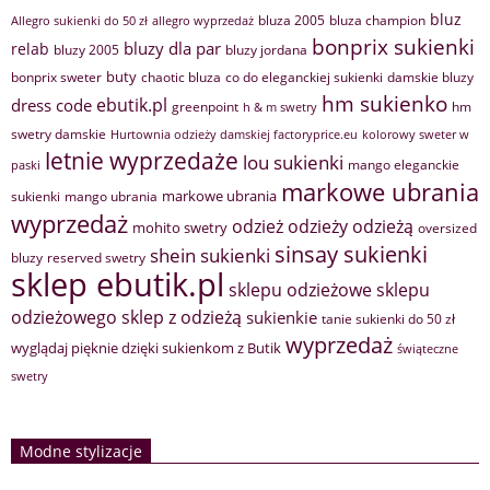
bluz
bluza 2005
bluza champion
Allegro sukienki do 50 zł
allegro wyprzedaż
bonprix sukienki
bluzy dla par
relab
bluzy 2005
bluzy jordana
buty
bonprix sweter
chaotic bluza
co do eleganckiej sukienki
damskie bluzy
hm sukienko
ebutik.pl
dress code
greenpoint
hm
h & m swetry
swetry damskie
Hurtownia odzieży damskiej factoryprice.eu
kolorowy sweter w
letnie wyprzedaże
lou sukienki
mango eleganckie
paski
markowe ubrania
markowe ubrania
sukienki
mango ubrania
wyprzedaż
odzież
odzieży
odzieżą
mohito swetry
oversized
sinsay sukienki
shein sukienki
bluzy
reserved swetry
sklep ebutik.pl
sklepu odzieżowe
sklepu
sklep z odzieżą
odzieżowego
sukienkie
tanie sukienki do 50 zł
wyprzedaż
wyglądaj pięknie dzięki sukienkom z Butik
świąteczne
swetry
Modne stylizacje