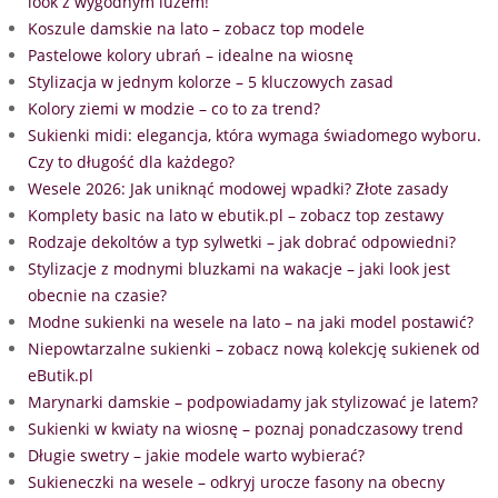
look z wygodnym luzem!
Koszule damskie na lato – zobacz top modele
Pastelowe kolory ubrań – idealne na wiosnę
Stylizacja w jednym kolorze – 5 kluczowych zasad
Kolory ziemi w modzie – co to za trend?
Sukienki midi: elegancja, która wymaga świadomego wyboru.
Czy to długość dla każdego?
Wesele 2026: Jak uniknąć modowej wpadki? Złote zasady
Komplety basic na lato w ebutik.pl – zobacz top zestawy
Rodzaje dekoltów a typ sylwetki – jak dobrać odpowiedni?
Stylizacje z modnymi bluzkami na wakacje – jaki look jest
obecnie na czasie?
Modne sukienki na wesele na lato – na jaki model postawić?
Niepowtarzalne sukienki – zobacz nową kolekcję sukienek od
eButik.pl
Marynarki damskie – podpowiadamy jak stylizować je latem?
Sukienki w kwiaty na wiosnę – poznaj ponadczasowy trend
Długie swetry – jakie modele warto wybierać?
Sukieneczki na wesele – odkryj urocze fasony na obecny