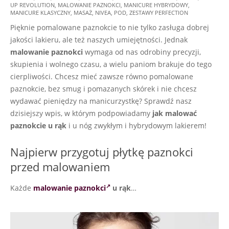
11-
UP REVOLUTION
,
MALOWANIE PAZNOKCI
,
MANICURE HYBRYDOWY
,
17
MANICURE KLASYCZNY
,
MASAŻ
,
NIVEA
,
POD
,
ZESTAWY PERFECTION
Pięknie pomalowane paznokcie to nie tylko zasługa dobrej
jakości lakieru, ale też naszych umiejętności. Jednak
malowanie paznokci
wymaga od nas odrobiny precyzji,
skupienia i wolnego czasu, a wielu paniom brakuje do tego
cierpliwości. Chcesz mieć zawsze równo pomalowane
paznokcie, bez smug i pomazanych skórek i nie chcesz
wydawać pieniędzy na manicurzystkę? Sprawdź nasz
dzisiejszy wpis, w którym podpowiadamy
jak malować
paznokcie u rąk
i u nóg zwykłym i hybrydowym lakierem!
Najpierw przygotuj płytkę paznokci
przed malowaniem
Każde
malowanie paznokci
u rąk
…