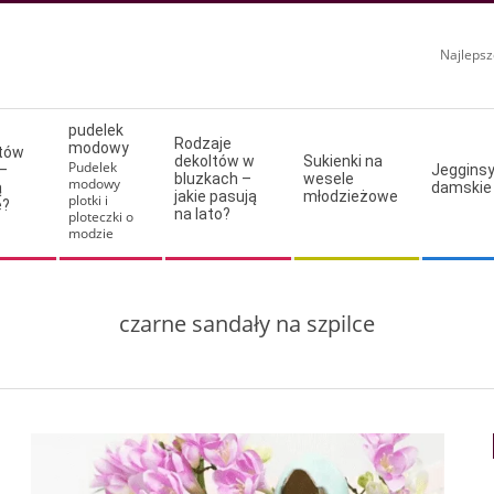
Najlepsz
pudelek
Rodzaje
modowy
ltów
dekoltów w
Sukienki na
Pudelek
–
Jeggins
bluzkach –
wesele
modowy
ą
damskie
jakie pasują
młodzieżowe
plotki i
e?
na lato?
ploteczki o
modzie
czarne sandały na szpilce