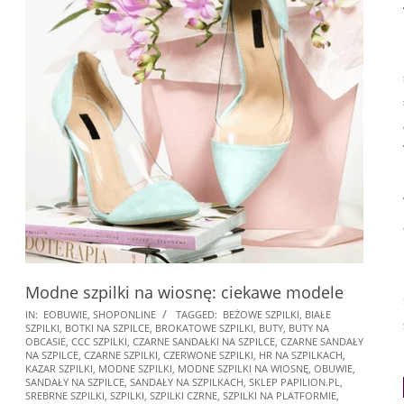
Modne szpilki na wiosnę: ciekawe modele
2025-
IN:
EOBUWIE
,
SHOPONLINE
TAGGED:
BEŻOWE SZPILKI
,
BIAŁE
SZPILKI
,
BOTKI NA SZPILCE
,
BROKATOWE SZPILKI
,
BUTY
,
BUTY NA
01-
OBCASIE
,
CCC SZPILKI
,
CZARNE SANDAŁKI NA SZPILCE
,
CZARNE SANDAŁY
27
NA SZPILCE
,
CZARNE SZPILKI
,
CZERWONE SZPILKI
,
HR NA SZPILKACH
,
KAZAR SZPILKI
,
MODNE SZPILKI
,
MODNE SZPILKI NA WIOSNĘ
,
OBUWIE
,
SANDAŁY NA SZPILCE
,
SANDAŁY NA SZPILKACH
,
SKLEP PAPILION.PL
,
SREBRNE SZPILKI
,
SZPILKI
,
SZPILKI CZRNE
,
SZPILKI NA PLATFORMIE
,