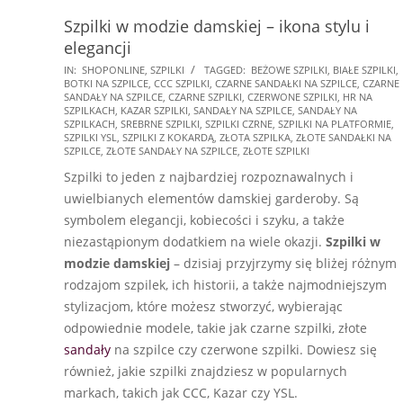
Szpilki w modzie damskiej – ikona stylu i
elegancji
2025-
IN:
SHOPONLINE
,
SZPILKI
TAGGED:
BEŻOWE SZPILKI
,
BIAŁE SZPILKI
,
BOTKI NA SZPILCE
,
CCC SZPILKI
,
CZARNE SANDAŁKI NA SZPILCE
,
CZARNE
01-
SANDAŁY NA SZPILCE
,
CZARNE SZPILKI
,
CZERWONE SZPILKI
,
HR NA
28
SZPILKACH
,
KAZAR SZPILKI
,
SANDAŁY NA SZPILCE
,
SANDAŁY NA
SZPILKACH
,
SREBRNE SZPILKI
,
SZPILKI CZRNE
,
SZPILKI NA PLATFORMIE
,
SZPILKI YSL
,
SZPILKI Z KOKARDĄ
,
ZŁOTA SZPILKA
,
ZŁOTE SANDAŁKI NA
SZPILCE
,
ZŁOTE SANDAŁY NA SZPILCE
,
ZŁOTE SZPILKI
Szpilki to jeden z najbardziej rozpoznawalnych i
uwielbianych elementów damskiej garderoby. Są
symbolem elegancji, kobiecości i szyku, a także
niezastąpionym dodatkiem na wiele okazji.
Szpilki w
modzie damskiej
– dzisiaj przyjrzymy się bliżej różnym
rodzajom szpilek, ich historii, a także najmodniejszym
stylizacjom, które możesz stworzyć, wybierając
odpowiednie modele, takie jak czarne szpilki, złote
sandały
na szpilce czy czerwone szpilki. Dowiesz się
również, jakie szpilki znajdziesz w popularnych
markach, takich jak CCC, Kazar czy YSL.