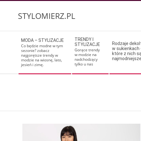
Skip
to
STYLOMIERZ.PL
content
Secondary
TRENDY I
MODA – STYLIZACJE
Navigation
Rodzaje deko
STYLIZACJE
Co będzie modne w tym
w sukienkach 
Menu
Gorące trendy
sezonie? zobacz
które z nich s
w modzie na
najgorętsze trendy w
najmodniejsz
nadchodzący
modzie na wiosnę, lato,
tylko u nas
jesień i zimę.