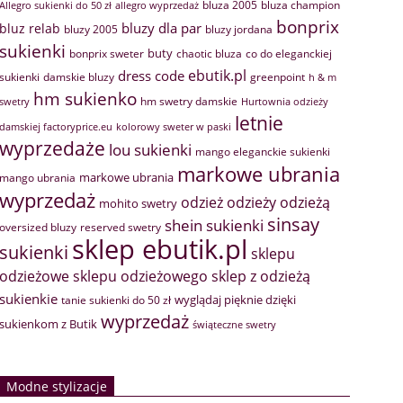
bluza 2005
bluza champion
Allegro sukienki do 50 zł
allegro wyprzedaż
bonprix
bluzy dla par
bluz relab
bluzy 2005
bluzy jordana
sukienki
buty
bonprix sweter
chaotic bluza
co do eleganckiej
ebutik.pl
dress code
sukienki
greenpoint
damskie bluzy
h & m
hm sukienko
hm swetry damskie
swetry
Hurtownia odzieży
letnie
damskiej factoryprice.eu
kolorowy sweter w paski
wyprzedaże
lou sukienki
mango eleganckie sukienki
markowe ubrania
markowe ubrania
mango ubrania
wyprzedaż
odzież
odzieży
odzieżą
mohito swetry
sinsay
shein sukienki
oversized bluzy
reserved swetry
sklep ebutik.pl
sukienki
sklepu
sklep z odzieżą
odzieżowe
sklepu odzieżowego
sukienkie
wyglądaj pięknie dzięki
tanie sukienki do 50 zł
wyprzedaż
sukienkom z Butik
świąteczne swetry
Modne stylizacje