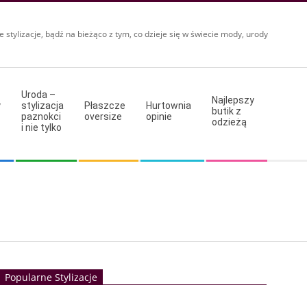
e stylizacje, bądź na bieżąco z tym, co dzieje się w świecie mody, urody
Uroda –
Najlepszy
y
stylizacja
Płaszcze
Hurtownia
butik z
paznokci
oversize
opinie
odzieżą
i nie tylko
Popularne Stylizacje