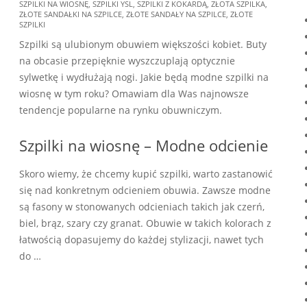
SZPILKI NA WIOSNĘ
,
SZPILKI YSL
,
SZPILKI Z KOKARDĄ
,
ZŁOTA SZPILKA
,
ZŁOTE SANDAŁKI NA SZPILCE
,
ZŁOTE SANDAŁY NA SZPILCE
,
ZŁOTE
SZPILKI
Szpilki są ulubionym obuwiem większości kobiet. Buty
na obcasie przepięknie wyszczuplają optycznie
sylwetkę i wydłużają nogi. Jakie będą modne szpilki na
wiosnę w tym roku? Omawiam dla Was najnowsze
tendencje popularne na rynku obuwniczym.
Szpilki na wiosnę – Modne odcienie
Skoro wiemy, że chcemy kupić szpilki, warto zastanowić
się nad konkretnym odcieniem obuwia. Zawsze modne
są fasony w stonowanych odcieniach takich jak czerń,
biel, brąz, szary czy granat. Obuwie w takich kolorach z
łatwością dopasujemy do każdej stylizacji, nawet tych
do …