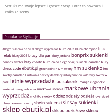
Sztruks ma swoje lepsze i gorsze czasy. Coraz to powraca i
znika ze sceny …
Popularne Stylizacje
bluz
bluza 2005
bluza champion
Allegro sukienki do 50 zł
allegro wyprzedaż
bonprix sukienki
bluzy dla par
relab
bluzy 2005
bluzy jordana
buty
bonprix sweter
chaotic bluza
co do eleganckiej sukienki
damskie bluzy
hm sukienko
ebutik.pl
dress code
greenpoint
hm
h & m swetry
swetry damskie
Hurtownia odzieży damskiej factoryprice.eu
kolorowy sweter w
letnie wyprzedaże
lou sukienki
mango eleganckie
paski
markowe ubrania
markowe ubrania
sukienki
mango ubrania
wyprzedaż
odzież
odzieży
odzieżą
mohito swetry
oversized
sinsay sukienki
shein sukienki
bluzy
reserved swetry
sklep ebutik.pl
sklepu odzieżowe
sklepu