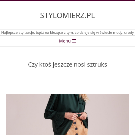
Skip
to
STYLOMIERZ.PL
content
Najlepsze stylizacje, bądź na bieżąco z tym, co dzieje się w świecie mody, urody
Secondary
Menu
Navigation
Menu
Czy ktoś jeszcze nosi sztruks