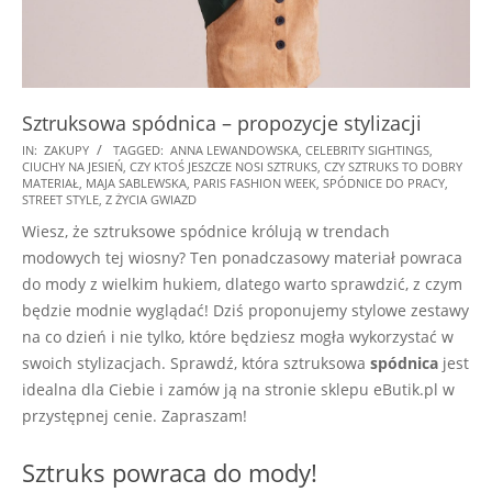
Sztruksowa spódnica – propozycje stylizacji
2025-
IN:
ZAKUPY
TAGGED:
ANNA LEWANDOWSKA
,
CELEBRITY SIGHTINGS
,
CIUCHY NA JESIEŃ
,
CZY KTOŚ JESZCZE NOSI SZTRUKS
,
CZY SZTRUKS TO DOBRY
07-
MATERIAŁ
,
MAJA SABLEWSKA
,
PARIS FASHION WEEK
,
SPÓDNICE DO PRACY
,
09
STREET STYLE
,
Z ŻYCIA GWIAZD
Wiesz, że sztruksowe spódnice królują w trendach
modowych tej wiosny? Ten ponadczasowy materiał powraca
do mody z wielkim hukiem, dlatego warto sprawdzić, z czym
będzie modnie wyglądać! Dziś proponujemy stylowe zestawy
na co dzień i nie tylko, które będziesz mogła wykorzystać w
swoich stylizacjach. Sprawdź, która sztruksowa
spódnica
jest
idealna dla Ciebie i zamów ją na stronie sklepu eButik.pl w
przystępnej cenie. Zapraszam!
Sztruks powraca do mody!