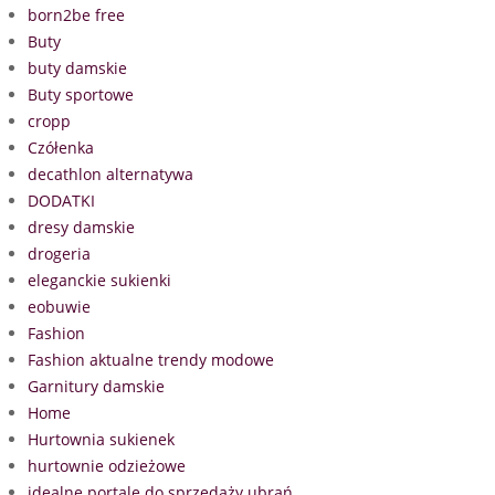
born2be free
Buty
buty damskie
Buty sportowe
cropp
Czółenka
decathlon alternatywa
DODATKI
dresy damskie
drogeria
eleganckie sukienki
eobuwie
Fashion
Fashion aktualne trendy modowe
Garnitury damskie
Home
Hurtownia sukienek
hurtownie odzieżowe
idealne portale do sprzedaży ubrań