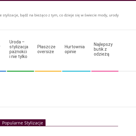
e stylizacje, bądź na bieżąco z tym, co dzieje się w świecie mody, urody
Uroda –
Najlepszy
y
stylizacja
Płaszcze
Hurtownia
butik z
paznokci
oversize
opinie
odzieżą
i nie tylko
Popularne Stylizacje