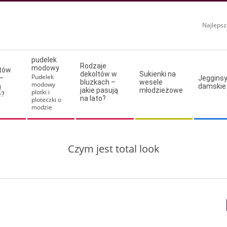
Najlepsz
pudelek
Rodzaje
modowy
ltów
dekoltów w
Sukienki na
Pudelek
–
Jeggins
bluzkach –
wesele
modowy
ą
damskie
jakie pasują
młodzieżowe
plotki i
e?
na lato?
ploteczki o
modzie
Czym jest total look