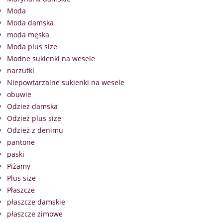
Moda
Moda damska
moda męska
Moda plus size
Modne sukienki na wesele
narzutki
Niepowtarzalne sukienki na wesele
obuwie
Odzież damska
Odzież plus size
Odzież z denimu
pantone
paski
Piżamy
Plus size
Płaszcze
płaszcze damskie
płaszcze zimowe