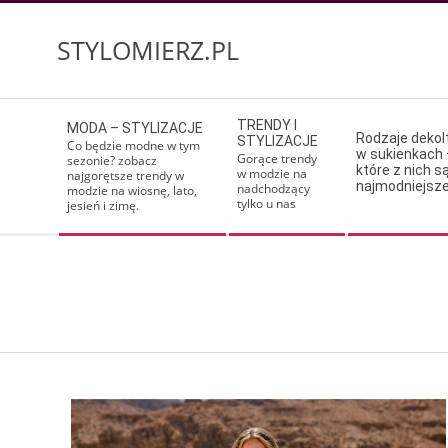
Skip
to
STYLOMIERZ.PL
content
Secondary
TRENDY I
MODA – STYLIZACJE
Navigation
Rodzaje deko
STYLIZACJE
Co będzie modne w tym
w sukienkach 
Menu
Gorące trendy
sezonie? zobacz
które z nich s
w modzie na
najgorętsze trendy w
najmodniejsz
nadchodzący
modzie na wiosnę, lato,
tylko u nas
jesień i zimę.