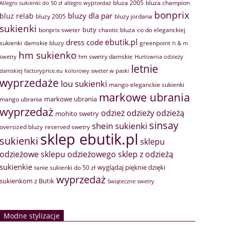
bluza 2005
bluza champion
Allegro sukienki do 50 zł
allegro wyprzedaż
bonprix
bluzy dla par
bluz relab
bluzy 2005
bluzy jordana
sukienki
buty
bonprix sweter
chaotic bluza
co do eleganckiej
ebutik.pl
dress code
sukienki
greenpoint
damskie bluzy
h & m
hm sukienko
hm swetry damskie
swetry
Hurtownia odzieży
letnie
damskiej factoryprice.eu
kolorowy sweter w paski
wyprzedaże
lou sukienki
mango eleganckie sukienki
markowe ubrania
markowe ubrania
mango ubrania
wyprzedaż
odzież
odzieży
odzieżą
mohito swetry
sinsay
shein sukienki
oversized bluzy
reserved swetry
sklep ebutik.pl
sukienki
sklepu
sklep z odzieżą
odzieżowe
sklepu odzieżowego
sukienkie
wyglądaj pięknie dzięki
tanie sukienki do 50 zł
wyprzedaż
sukienkom z Butik
świąteczne swetry
Modne stylizacje