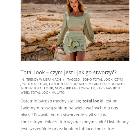
Total look – czym jest i jak go stworzyć?
2025-
IN:
TRENDY W UBRANIACH
TAGGED:
BOHO TOTAL LOOK
,
CZYM
JEST TOTAL LOOK
,
LONDON FASHION WEEK
,
MILANO FASHION WEEK
,
08-
MODNY TOTAL LOOK
,
NEW YORK FASHION WEEK
,
PARIS FASHION
08
WEEK
,
TOTAL LOOK NA LATO
Ostatnio bardzo modny stał się
total look
! Jest on
świetnym rozwiązaniem na wiele ważnych dla nas
okazji! Pozwala on na stworzenie stylizacji w
konkretnym kolorze lub wyznaczonym stylu! Uwielbiany
jest szczególnie przez kobiety lubiące konkretne