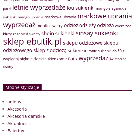
letnie wyprzedaże
lou sukienki
mango eleganckie
paski
markowe ubrania
markowe ubrania
sukienki
mango ubrania
wyprzedaż
odzież
odzieży
odzieżą
mohito swetry
oversized
sinsay sukienki
shein sukienki
bluzy
reserved swetry
sklep ebutik.pl
sklepu odzieżowe
sklepu
sklep z odzieżą
odzieżowego
sukienkie
tanie sukienki do 50 zł
wyprzedaż
wyglądaj pięknie dzięki sukienkom z Butik
świąteczne
swetry
Modne stylizacje
adidas
Akcesoria
Akcesoria damskie
Aktualności
Baleriny