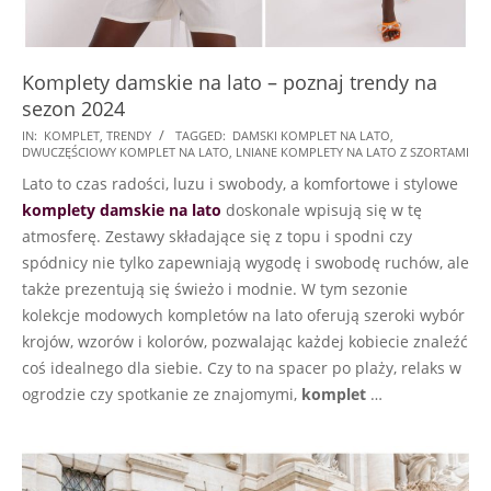
Komplety damskie na lato – poznaj trendy na
sezon 2024
2024-
IN:
KOMPLET
,
TRENDY
TAGGED:
DAMSKI KOMPLET NA LATO
,
DWUCZĘŚCIOWY KOMPLET NA LATO
,
LNIANE KOMPLETY NA LATO Z SZORTAMI
01-
Lato to czas radości, luzu i swobody, a komfortowe i stylowe
29
komplety damskie na lato
doskonale wpisują się w tę
atmosferę. Zestawy składające się z topu i spodni czy
spódnicy nie tylko zapewniają wygodę i swobodę ruchów, ale
także prezentują się świeżo i modnie. W tym sezonie
kolekcje modowych kompletów na lato oferują szeroki wybór
krojów, wzorów i kolorów, pozwalając każdej kobiecie znaleźć
coś idealnego dla siebie. Czy to na spacer po plaży, relaks w
ogrodzie czy spotkanie ze znajomymi,
komplet
…