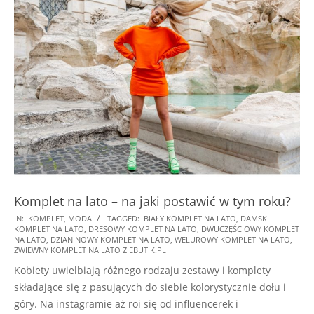
Komplet na lato – na jaki postawić w tym roku?
2022-
IN:
KOMPLET
,
MODA
TAGGED:
BIAŁY KOMPLET NA LATO
,
DAMSKI
KOMPLET NA LATO
,
DRESOWY KOMPLET NA LATO
,
DWUCZĘŚCIOWY KOMPLET
05-
NA LATO
,
DZIANINOWY KOMPLET NA LATO
,
WELUROWY KOMPLET NA LATO
,
09
ZWIEWNY KOMPLET NA LATO Z EBUTIK.PL
Kobiety uwielbiają różnego rodzaju zestawy i komplety
składające się z pasujących do siebie kolorystycznie dołu i
góry. Na instagramie aż roi się od influencerek i