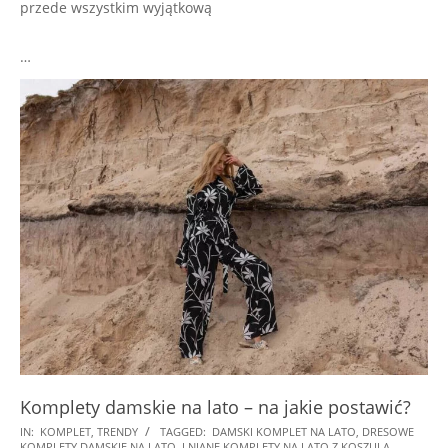
przede wszystkim wyjątkową
…
Komplety damskie na lato – na jakie postawić?
2024-
IN:
KOMPLET
,
TRENDY
TAGGED:
DAMSKI KOMPLET NA LATO
,
DRESOWE
KOMPLETY DAMSKIE NA LATO
,
LNIANE KOMPLETY NA LATO Z KOSZULĄ