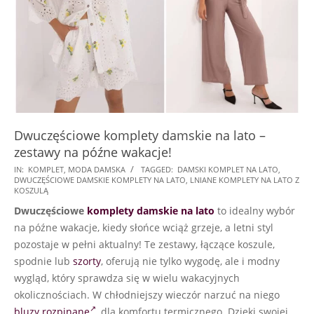
Dwuczęściowe komplety damskie na lato –
zestawy na późne wakacje!
2024-
IN:
KOMPLET
,
MODA DAMSKA
TAGGED:
DAMSKI KOMPLET NA LATO
,
DWUCZĘŚCIOWE DAMSKIE KOMPLETY NA LATO
,
LNIANE KOMPLETY NA LATO Z
08-
KOSZULĄ
28
Dwuczęściowe
komplety damskie na lato
to idealny wybór
na późne wakacje, kiedy słońce wciąż grzeje, a letni styl
pozostaje w pełni aktualny! Te zestawy, łączące koszule,
spodnie lub
szorty
, oferują nie tylko wygodę, ale i modny
wygląd, który sprawdza się w wielu wakacyjnych
okolicznościach. W chłodniejszy wieczór narzuć na niego
bluzy rozpinane
, dla komfortu termicznego. Dzięki swojej