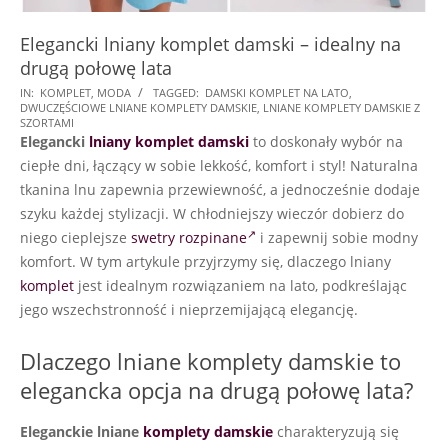
Elegancki lniany komplet damski – idealny na
drugą połowę lata
2024-
IN:
KOMPLET
,
MODA
TAGGED:
DAMSKI KOMPLET NA LATO
,
DWUCZĘŚCIOWE LNIANE KOMPLETY DAMSKIE
,
LNIANE KOMPLETY DAMSKIE Z
08-
SZORTAMI
12
Elegancki
lniany komplet damski
to doskonały wybór na
ciepłe dni, łączący w sobie lekkość, komfort i styl! Naturalna
tkanina lnu zapewnia przewiewność, a jednocześnie dodaje
szyku każdej stylizacji. W chłodniejszy wieczór dobierz do
niego cieplejsze
swetry rozpinane
i zapewnij sobie modny
komfort. W tym artykule przyjrzymy się, dlaczego lniany
komplet
jest idealnym rozwiązaniem na lato, podkreślając
jego wszechstronność i nieprzemijającą elegancję.
Dlaczego lniane komplety damskie to
elegancka opcja na drugą połowę lata?
Eleganckie lniane
komplety damskie
charakteryzują się