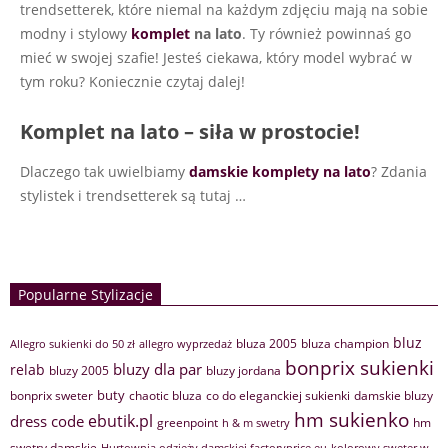
trendsetterek, które niemal na każdym zdjęciu mają na sobie
modny i stylowy
komplet
na lato
. Ty również powinnaś go
mieć w swojej szafie! Jesteś ciekawa, który model wybrać w
tym roku? Koniecznie czytaj dalej!
Komplet na lato – siła w prostocie!
Dlaczego tak uwielbiamy
damskie komplety na lato
? Zdania
stylistek i trendsetterek są tutaj
…
Popularne Stylizacje
bluz
bluza 2005
bluza champion
Allegro sukienki do 50 zł
allegro wyprzedaż
bonprix sukienki
bluzy dla par
relab
bluzy 2005
bluzy jordana
buty
bonprix sweter
chaotic bluza
co do eleganckiej sukienki
damskie bluzy
hm sukienko
ebutik.pl
dress code
greenpoint
hm
h & m swetry
swetry damskie
Hurtownia odzieży damskiej factoryprice.eu
kolorowy sweter w