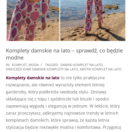
Komplety damskie na lato – sprawdź, co będzie
modne
2024-
IN:
KOMPLET
,
MODA
TAGGED:
DAMSKI KOMPLET NA LATO
,
DWUCZĘŚCIOWE DAMSKIE KOMPLETY NA LATO
,
KRÓTKI KOMPLET NA LATO
02-
Komplety damskie na lato
to nie tylko praktyczne
12
rozwiązanie, ale również wyrazisty element letniej
garderoby, który podkreśla swobodę stylu. Zestawy
składające się z topu i spódniczki lub bluzki i spodni
zapewniają wygodę i elegancję w jednym. W tekście, który
zaraz przeczytasz, odkryjemy najnowsze trendy w letnich
kompletach damskich, które sprawią, że każda letnia
stylizacja będzie niezwykle modna i komfortowa. Przygotuj