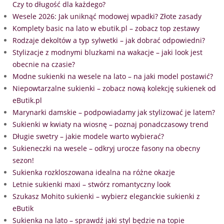
Czy to długość dla każdego?
Wesele 2026: Jak uniknąć modowej wpadki? Złote zasady
Komplety basic na lato w ebutik.pl – zobacz top zestawy
Rodzaje dekoltów a typ sylwetki – jak dobrać odpowiedni?
Stylizacje z modnymi bluzkami na wakacje – jaki look jest
obecnie na czasie?
Modne sukienki na wesele na lato – na jaki model postawić?
Niepowtarzalne sukienki – zobacz nową kolekcję sukienek od
eButik.pl
Marynarki damskie – podpowiadamy jak stylizować je latem?
Sukienki w kwiaty na wiosnę – poznaj ponadczasowy trend
Długie swetry – jakie modele warto wybierać?
Sukieneczki na wesele – odkryj urocze fasony na obecny
sezon!
Sukienka rozkloszowana idealna na różne okazje
Letnie sukienki maxi – stwórz romantyczny look
Szukasz Mohito sukienki – wybierz eleganckie sukienki z
eButik
Sukienka na lato – sprawdź jaki styl będzie na topie