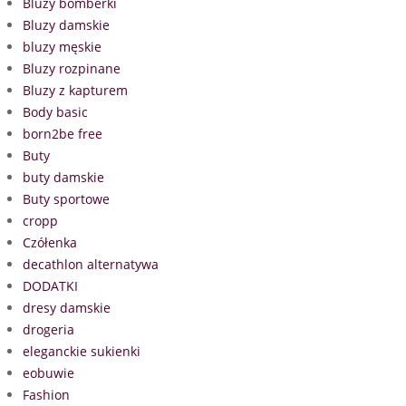
Bluzy bomberki
Bluzy damskie
bluzy męskie
Bluzy rozpinane
Bluzy z kapturem
Body basic
born2be free
Buty
buty damskie
Buty sportowe
cropp
Czółenka
decathlon alternatywa
DODATKI
dresy damskie
drogeria
eleganckie sukienki
eobuwie
Fashion