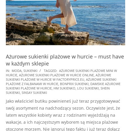
Ażurowe sukienki plażowe w hurcie – must have
w każdym sklepie
2023-
IN:
MODA
,
SUKIENKI
TAGGED:
AŻUROWE SUKIENKI PLAŻOWE MINI W
HURCIE
,
AŻUROWE SUKIENKI PLAŻOWE W HURCIE ONLINE
,
AŻUROWE
04-
SUKIENKI PLAŻOWE W HURCIE W FACTORYPRICE.EU
,
AŻUROWE SUKIENKI
12
PLAŻOWE Z FALBANAMI W HURCIE
,
BONPRIX SUKIENKI
,
DAMSKIE AŻUROWE
SUKIENKI PLAŻOWE W HURCIE
,
HM SUKIENKO
,
LOU SUKIENKI
,
SHEIN
SUKIENKI
,
SINSAY SUKIENKI
Jako właściciel butiku powinieneś już teraz przygotowywać
swój asortyment na nadchodzący sezon. Oczywiste jest, że
latem wszystkie kobiety wraz z rodzinami wyjeżdżają na
wakacje, a ich najczęstszym wyborem są miejsca plażowe
otoczone morzem. Nie ignoruj tego faktu i już teraz dołącz