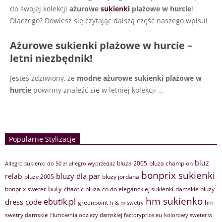
do swojej kolekcji
ażurowe
sukienki
plażowe w hurcie
!
Dlaczego? Dowiesz się czytając dalszą część naszego wpisu!
Ażurowe sukienki plażowe w hurcie –
letni niezbędnik!
Jesteś zdziwiony, że
modne ażurowe sukienki plażowe w
hurcie
powinny znaleźć się w letniej kolekcji
…
Popularne Stylizacje
bluz
bluza 2005
bluza champion
Allegro sukienki do 50 zł
allegro wyprzedaż
bonprix sukienki
bluzy dla par
relab
bluzy 2005
bluzy jordana
buty
bonprix sweter
chaotic bluza
co do eleganckiej sukienki
damskie bluzy
hm sukienko
ebutik.pl
dress code
greenpoint
hm
h & m swetry
swetry damskie
Hurtownia odzieży damskiej factoryprice.eu
kolorowy sweter w