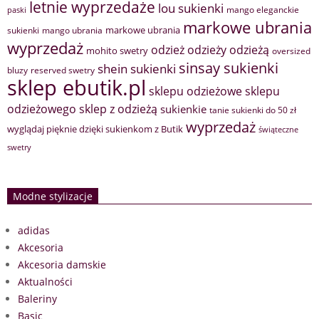
letnie wyprzedaże
lou sukienki
mango eleganckie
paski
markowe ubrania
markowe ubrania
sukienki
mango ubrania
wyprzedaż
odzież
odzieży
odzieżą
mohito swetry
oversized
sinsay sukienki
shein sukienki
bluzy
reserved swetry
sklep ebutik.pl
sklepu odzieżowe
sklepu
sklep z odzieżą
odzieżowego
sukienkie
tanie sukienki do 50 zł
wyprzedaż
wyglądaj pięknie dzięki sukienkom z Butik
świąteczne
swetry
Modne stylizacje
adidas
Akcesoria
Akcesoria damskie
Aktualności
Baleriny
Basic