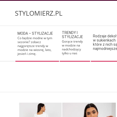
Skip
to
STYLOMIERZ.PL
content
Secondary
TRENDY I
MODA – STYLIZACJE
Navigation
Rodzaje deko
STYLIZACJE
Co będzie modne w tym
w sukienkach 
Menu
Gorące trendy
sezonie? zobacz
które z nich s
w modzie na
najgorętsze trendy w
najmodniejsz
nadchodzący
modzie na wiosnę, lato,
tylko u nas
jesień i zimę.