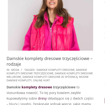
Damskie komplety dresowe trzyczęściowe –
rodzaje
2021-
IN:
MODA
TAGGED:
DAMSKIE KOMPLETY DRESOWE
,
DAMSKIE
KOMPLETY DRESOWE TRZYCZĘŚCIOWE
,
DAMSKIE KOMPLETY DRESOWE
05-
WELUROWE
,
DAMSKIE KOMPLETY DRESOWE ZE SPÓDNICĄ
,
MODNE
14
DAMSKIE KOMPLETY
,
ONLINE HURT
Damskie
komplety dresowe
trzyczęściowe
to
stosunkowa nowość. To tej pory bowiem zwykle
kupowałyśmy sobie
dresy
składające się z dwóch części
– bluzy i spodni. Doskonale jednak wiecie, jakie mamy