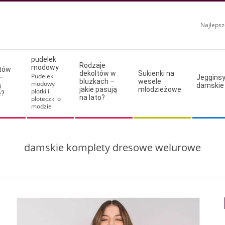
Najlepsz
pudelek
Rodzaje
modowy
ltów
dekoltów w
Sukienki na
Pudelek
–
Jeggins
bluzkach –
wesele
modowy
ą
damskie
jakie pasują
młodzieżowe
plotki i
e?
na lato?
ploteczki o
modzie
damskie komplety dresowe welurowe