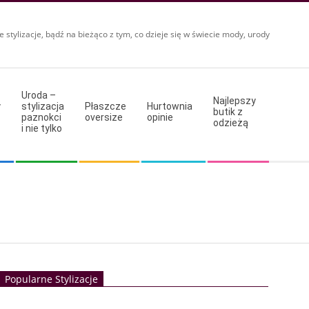
e stylizacje, bądź na bieżąco z tym, co dzieje się w świecie mody, urody
Uroda –
Najlepszy
y
stylizacja
Płaszcze
Hurtownia
butik z
paznokci
oversize
opinie
odzieżą
i nie tylko
Popularne Stylizacje