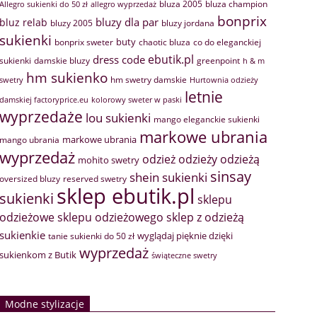
bluza 2005
bluza champion
Allegro sukienki do 50 zł
allegro wyprzedaż
bonprix
bluzy dla par
bluz relab
bluzy 2005
bluzy jordana
sukienki
buty
bonprix sweter
chaotic bluza
co do eleganckiej
ebutik.pl
dress code
sukienki
greenpoint
damskie bluzy
h & m
hm sukienko
hm swetry damskie
swetry
Hurtownia odzieży
letnie
damskiej factoryprice.eu
kolorowy sweter w paski
wyprzedaże
lou sukienki
mango eleganckie sukienki
markowe ubrania
markowe ubrania
mango ubrania
wyprzedaż
odzież
odzieży
odzieżą
mohito swetry
sinsay
shein sukienki
oversized bluzy
reserved swetry
sklep ebutik.pl
sukienki
sklepu
sklep z odzieżą
odzieżowe
sklepu odzieżowego
sukienkie
wyglądaj pięknie dzięki
tanie sukienki do 50 zł
wyprzedaż
sukienkom z Butik
świąteczne swetry
Modne stylizacje