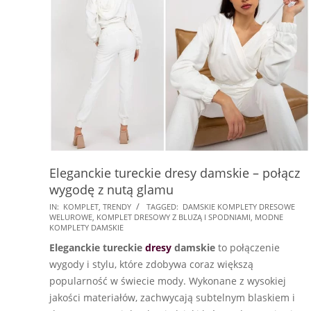
Eleganckie tureckie dresy damskie – połącz
wygodę z nutą glamu
2024-
IN:
KOMPLET
,
TRENDY
TAGGED:
DAMSKIE KOMPLETY DRESOWE
WELUROWE
,
KOMPLET DRESOWY Z BLUZĄ I SPODNIAMI
,
MODNE
09-
KOMPLETY DAMSKIE
06
Eleganckie tureckie
dresy
damskie
to połączenie
wygody i stylu, które zdobywa coraz większą
popularność w świecie mody. Wykonane z wysokiej
jakości materiałów, zachwycają subtelnym blaskiem i