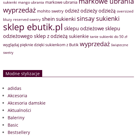
markowe ubrania
markowe ubrania
sukienki
mango ubrania
wyprzedaż
odzież
odzieży
odzieżą
mohito swetry
oversized
sinsay sukienki
shein sukienki
bluzy
reserved swetry
sklep ebutik.pl
sklepu odzieżowe
sklepu
sklep z odzieżą
odzieżowego
sukienkie
tanie sukienki do 50 zł
wyprzedaż
wyglądaj pięknie dzięki sukienkom z Butik
świąteczne
swetry
Modne stylizacje
adidas
Akcesoria
Akcesoria damskie
Aktualności
Baleriny
Basic
Bestsellery