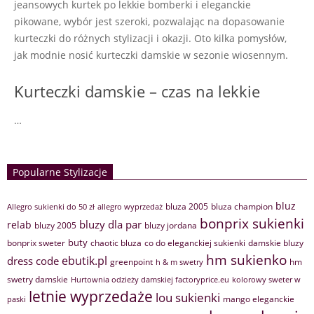
jeansowych kurtek po lekkie bomberki i eleganckie
pikowane, wybór jest szeroki, pozwalając na dopasowanie
kurteczki do różnych stylizacji i okazji. Oto kilka pomysłów,
jak modnie nosić kurteczki damskie w sezonie wiosennym.
Kurteczki damskie – czas na lekkie
…
Popularne Stylizacje
bluz
bluza 2005
bluza champion
Allegro sukienki do 50 zł
allegro wyprzedaż
bonprix sukienki
bluzy dla par
relab
bluzy 2005
bluzy jordana
buty
bonprix sweter
chaotic bluza
co do eleganckiej sukienki
damskie bluzy
hm sukienko
ebutik.pl
dress code
greenpoint
hm
h & m swetry
swetry damskie
Hurtownia odzieży damskiej factoryprice.eu
kolorowy sweter w
letnie wyprzedaże
lou sukienki
mango eleganckie
paski