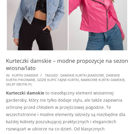
Kurteczki damskie – modne propozycje na sezon
wiosna/lato
2026-
IN:
KURTKI DAMSKIE
TAGGED:
DAMSKIE KURTKI JEANSOWE
,
DAMSKIE
KURTKI PIKOWANE
,
GDZIE KUPIĆ FAJNE KURTKI
,
MARKOWE KURTKI DAMSKIE
,
02-
SKLEP EBUTIK.PL
23
Kurteczki damskie
to nieodłączny element wiosennej
garderoby, który nie tylko dodaje stylu, ale także zapewnia
ochronę przed chłodem w przejściowej pogodzie. Te
wszechstronne i modne elementy odzieży są niezbędne dla
każdej kobiety poszukującej praktycznych i eleganckich
rozwiązań w ubiorze na co dzień. Od klasycznych