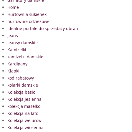
Garnitury damskie
Home
Hurtownia sukienek
hurtownie odzieżowe
idealne portale do sprzedaży ubrań
Jeans
jeansy damskie
Kamizelki
kamizelki damskie
Kardigany
Klapki
kod rabatowy
kolarki damskie
Kolekcja basic
Kolekcja jesienna
kolekcja masełko
Kolekcja na lato
Kolekcja welurów
Kolekcja wiosenna