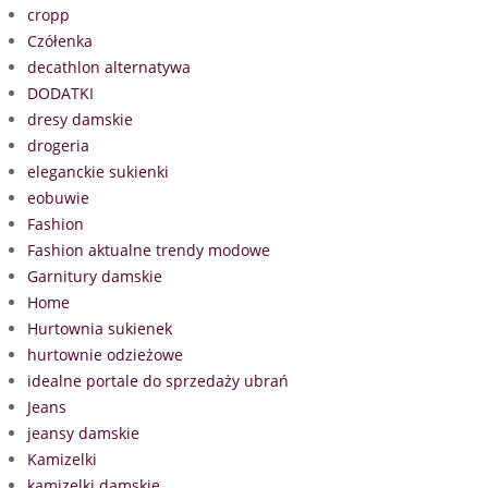
cropp
Czółenka
decathlon alternatywa
DODATKI
dresy damskie
drogeria
eleganckie sukienki
eobuwie
Fashion
Fashion aktualne trendy modowe
Garnitury damskie
Home
Hurtownia sukienek
hurtownie odzieżowe
idealne portale do sprzedaży ubrań
Jeans
jeansy damskie
Kamizelki
kamizelki damskie