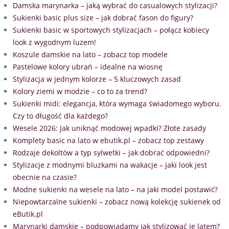
Damska marynarka – jaką wybrać do casualowych stylizacji?
Sukienki basic plus size – jak dobrać fason do figury?
Sukienki basic w sportowych stylizacjach – połącz kobiecy
look z wygodnym luzem!
Koszule damskie na lato – zobacz top modele
Pastelowe kolory ubrań – idealne na wiosnę
Stylizacja w jednym kolorze – 5 kluczowych zasad
Kolory ziemi w modzie – co to za trend?
Sukienki midi: elegancja, która wymaga świadomego wyboru.
Czy to długość dla każdego?
Wesele 2026: Jak uniknąć modowej wpadki? Złote zasady
Komplety basic na lato w ebutik.pl – zobacz top zestawy
Rodzaje dekoltów a typ sylwetki – jak dobrać odpowiedni?
Stylizacje z modnymi bluzkami na wakacje – jaki look jest
obecnie na czasie?
Modne sukienki na wesele na lato – na jaki model postawić?
Niepowtarzalne sukienki – zobacz nową kolekcję sukienek od
eButik.pl
Marynarki damskie – podpowiadamy jak stylizować je latem?