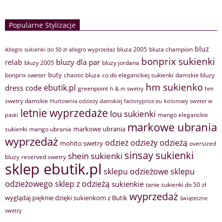
Popularne Stylizacje
bluz
bluza 2005
bluza champion
Allegro sukienki do 50 zł
allegro wyprzedaż
bonprix sukienki
bluzy dla par
relab
bluzy 2005
bluzy jordana
buty
bonprix sweter
chaotic bluza
co do eleganckiej sukienki
damskie bluzy
hm sukienko
ebutik.pl
dress code
greenpoint
hm
h & m swetry
swetry damskie
Hurtownia odzieży damskiej factoryprice.eu
kolorowy sweter w
letnie wyprzedaże
lou sukienki
mango eleganckie
paski
markowe ubrania
markowe ubrania
sukienki
mango ubrania
wyprzedaż
odzież
odzieży
odzieżą
mohito swetry
oversized
sinsay sukienki
shein sukienki
bluzy
reserved swetry
sklep ebutik.pl
sklepu odzieżowe
sklepu
sklep z odzieżą
odzieżowego
sukienkie
tanie sukienki do 50 zł
wyprzedaż
wyglądaj pięknie dzięki sukienkom z Butik
świąteczne
swetry