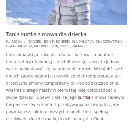
Tania kurtka zimowa dla dziecka
2024-
IN:
MODA
TAGGED:
BON P
,
BONPRIX
,
DLA CHŁOPCA
,
DLA DZIEWCZYNKI
,
DLA NIEMOWLĄT
,
MODIVO
,
SMYK
,
SMYKS
,
ZALANDO
12-
Choć zima w tym roku jest dla nas łaskawa – dodatnie
27
temperatury utrzymują się od dłuższego czasu, to jednak
warto przygotować się na uderzenie mrozu. W najbliższych
dniach zapowiadany jest wysoki spadek temperatur, a tak
drastyczne zmiany temperatury to krok od przeziębienia.
Właśnie dlatego należy w pierwszej kolejności zadbać o
swoje dziecko i upewnić się, że jego
kurtka
zimowa zapewni
bezpieczeństwo i komfort przebywania na zewnątrz. Jeżeli
poszukujesz solidnie uszytych modeli, które spełnią
oczekiwania każdej matki, to dziś mamy dla Ciebie …