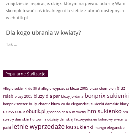
znajdziecie inspiracje, dzięki którym na pewno uda się Wam
skompletować coś idealnego dla siebie z ubrań dostępnych
w ebutik.pl.
Dla kogo ubrania w kwiaty?
Tak …
Popularne Stylizacje
bluz
bluza 2005
bluza champion
Allegro sukienki do 50 zł
allegro wyprzedaż
bonprix sukienki
bluzy dla par
relab
bluzy 2005
bluzy jordana
buty
bonprix sweter
chaotic bluza
co do eleganckiej sukienki
damskie bluzy
hm sukienko
ebutik.pl
dress code
greenpoint
hm
h & m swetry
swetry damskie
Hurtownia odzieży damskiej factoryprice.eu
kolorowy sweter w
letnie wyprzedaże
lou sukienki
mango eleganckie
paski