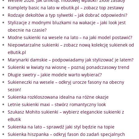
Wesele 2026: Jak uniknąć modowej wpadki? Złote zasady
Komplety basic na lato w ebutik.pl – zobacz top zestawy
Rodzaje dekoltów a typ sylwetki – jak dobrać odpowiedni?
Stylizacje z modnymi bluzkami na wakacje – jaki look jest
obecnie na czasie?
Modne sukienki na wesele na lato – na jaki model postawić?
Niepowtarzalne sukienki – zobacz nową kolekcję sukienek od
eButik.pl
Marynarki damskie – podpowiadamy jak stylizować je latem?
Sukienki w kwiaty na wiosnę – poznaj ponadczasowy trend
Długie swetry – jakie modele warto wybierać?
Sukieneczki na wesele – odkryj urocze fasony na obecny
sezon!
Sukienka rozkloszowana idealna na różne okazje
Letnie sukienki maxi – stwórz romantyczny look
Szukasz Mohito sukienki – wybierz eleganckie sukienki z
eButik
Sukienka na lato – sprawdź jaki styl będzie na topie
Sukienka hiszpanka – odkryj fason do zadań specjalnych