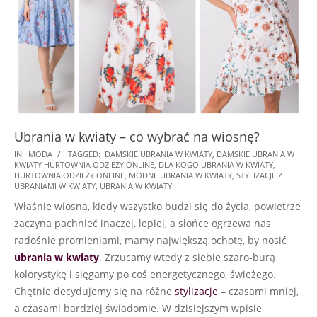
Ubrania w kwiaty – co wybrać na wiosnę?
2021-
IN:
MODA
TAGGED:
DAMSKIE UBRANIA W KWIATY
,
DAMSKIE UBRANIA W
KWIATY HURTOWNIA ODZIEŻY ONLINE
,
DLA KOGO UBRANIA W KWIATY
,
05-
HURTOWNIA ODZIEŻY ONLINE
,
MODNE UBRANIA W KWIATY
,
STYLIZACJE Z
29
UBRANIAMI W KWIATY
,
UBRANIA W KWIATY
Właśnie wiosną, kiedy wszystko budzi się do życia, powietrze
zaczyna pachnieć inaczej, lepiej, a słońce ogrzewa nas
radośnie promieniami, mamy największą ochotę, by nosić
ubrania w kwiaty
. Zrzucamy wtedy z siebie szaro-burą
kolorystykę i sięgamy po coś energetycznego, świeżego.
Chętnie decydujemy się na różne
stylizacje
– czasami mniej,
a czasami bardziej świadomie. W dzisiejszym wpisie