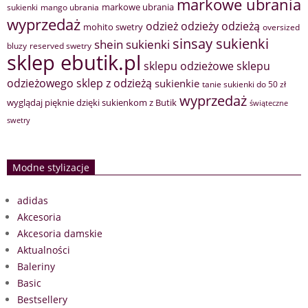
markowe ubrania
markowe ubrania
sukienki
mango ubrania
wyprzedaż
odzież
odzieży
odzieżą
mohito swetry
oversized
sinsay sukienki
shein sukienki
bluzy
reserved swetry
sklep ebutik.pl
sklepu odzieżowe
sklepu
sklep z odzieżą
odzieżowego
sukienkie
tanie sukienki do 50 zł
wyprzedaż
wyglądaj pięknie dzięki sukienkom z Butik
świąteczne
swetry
Modne stylizacje
adidas
Akcesoria
Akcesoria damskie
Aktualności
Baleriny
Basic
Bestsellery