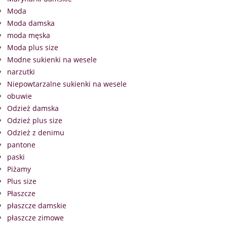
Moda
Moda damska
moda męska
Moda plus size
Modne sukienki na wesele
narzutki
Niepowtarzalne sukienki na wesele
obuwie
Odzież damska
Odzież plus size
Odzież z denimu
pantone
paski
Piżamy
Plus size
Płaszcze
płaszcze damskie
płaszcze zimowe