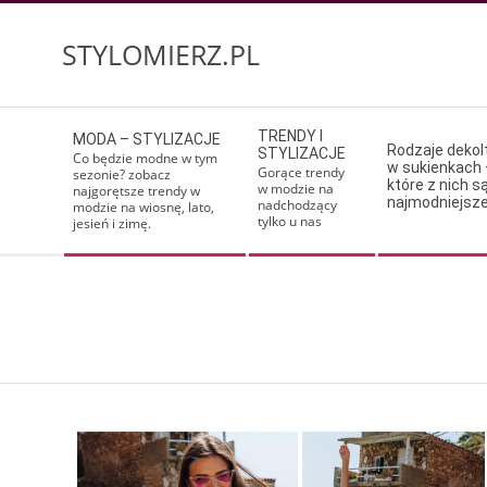
Skip
to
STYLOMIERZ.PL
content
Secondary
TRENDY I
MODA – STYLIZACJE
Navigation
Rodzaje deko
STYLIZACJE
Co będzie modne w tym
w sukienkach 
Menu
Gorące trendy
sezonie? zobacz
które z nich s
w modzie na
najgorętsze trendy w
najmodniejsz
nadchodzący
modzie na wiosnę, lato,
tylko u nas
jesień i zimę.