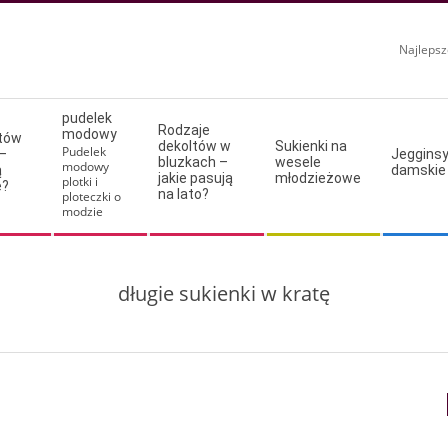
Najlepsz
pudelek
Rodzaje
modowy
ltów
dekoltów w
Sukienki na
Pudelek
–
Jeggins
bluzkach –
wesele
modowy
ą
damskie
jakie pasują
młodzieżowe
plotki i
e?
na lato?
ploteczki o
modzie
długie sukienki w kratę