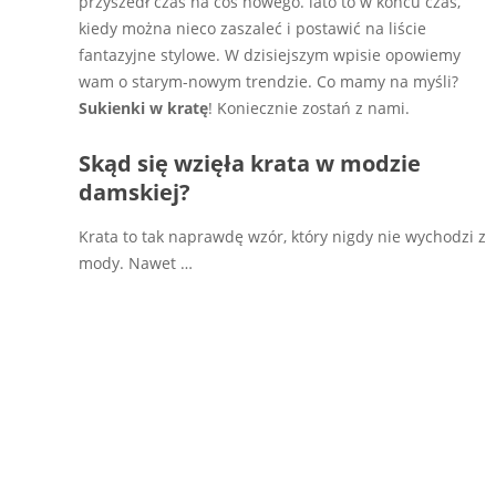
przyszedł czas na coś nowego. lato to w końcu czas,
kiedy można nieco zaszaleć i postawić na liście
fantazyjne stylowe. W dzisiejszym wpisie opowiemy
wam o starym-nowym trendzie. Co mamy na myśli?
Sukienki w kratę
! Koniecznie zostań z nami.
Skąd się wzięła krata w modzie
damskiej?
Krata to tak naprawdę wzór, który nigdy nie wychodzi z
mody. Nawet
…