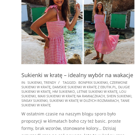
Sukienki w kratę – idealny wybór na wakacje
2022-
IN:
SUKIENKI
,
TRENDY
TAGGED:
BONPRIX SUKIENKI
,
CZERWONE
SUKIENKI W KRATĘ
,
DAMSKIE SUKIENKI W KRATĘ Z EBUTIK.PL
,
DŁUGIE
07-
SUKIENKI W KRATĘ
,
HM SUKIENKO
,
LETNIE SUKIENKI W KRATĘ
,
LOU
01
SUKIENKI
,
MAXI SUKIENKI W KRATĘ NA RAMIĄCZKACH
,
SHEIN SUKIENKI
,
SINSAY SUKIENKI
,
SUKIENKI W KRATĘ W DUŻYCH ROZMIARACH
,
TANIE
SUKIENKI W KRATĘ
W ostatnim czasie na naszym blogu sporo było
propozycji w klimatach boho czy też basic. proste
formy, brak wzorów, stonowane kolory… Dzisiaj