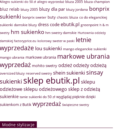
bluza 2005
bluza champion
Allegro sukienki do 50 zł
allegro wyprzedaż
bonprix
bluzy dla par
bluz relab
bluzy 2005
bluzy jordana
sukienki
buty
bonprix sweter
chaotic bluza
co do eleganckiej
ebutik.pl
dress code
sukienki
greenpoint
damskie bluzy
h & m
hm sukienko
hm swetry damskie
swetry
Hurtownia odzieży
letnie
damskiej factoryprice.eu
kolorowy sweter w paski
wyprzedaże
lou sukienki
mango eleganckie sukienki
markowe ubrania
markowe ubrania
mango ubrania
wyprzedaż
odzież
odzieży
odzieżą
mohito swetry
sinsay
shein sukienki
oversized bluzy
reserved swetry
sklep ebutik.pl
sukienki
sklepu
sklep z odzieżą
odzieżowe
sklepu odzieżowego
sukienkie
wyglądaj pięknie dzięki
tanie sukienki do 50 zł
wyprzedaż
sukienkom z Butik
świąteczne swetry
Modne stylizacje