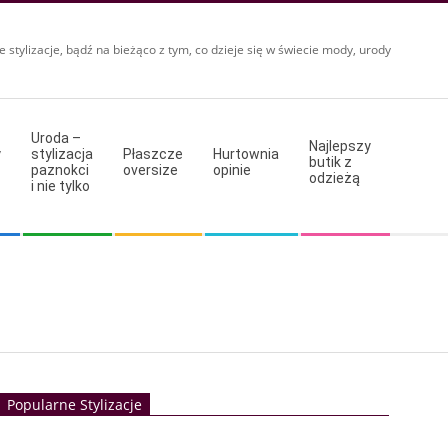
e stylizacje, bądź na bieżąco z tym, co dzieje się w świecie mody, urody
Uroda –
Najlepszy
y
stylizacja
Płaszcze
Hurtownia
butik z
paznokci
oversize
opinie
odzieżą
i nie tylko
Popularne Stylizacje