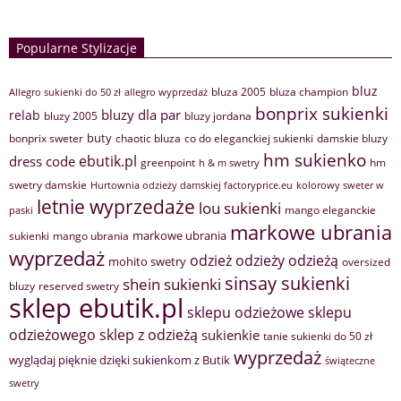
Popularne Stylizacje
bluz
bluza 2005
bluza champion
Allegro sukienki do 50 zł
allegro wyprzedaż
bonprix sukienki
bluzy dla par
relab
bluzy 2005
bluzy jordana
buty
bonprix sweter
chaotic bluza
co do eleganckiej sukienki
damskie bluzy
hm sukienko
ebutik.pl
dress code
greenpoint
hm
h & m swetry
swetry damskie
Hurtownia odzieży damskiej factoryprice.eu
kolorowy sweter w
letnie wyprzedaże
lou sukienki
mango eleganckie
paski
markowe ubrania
markowe ubrania
sukienki
mango ubrania
wyprzedaż
odzież
odzieży
odzieżą
mohito swetry
oversized
sinsay sukienki
shein sukienki
bluzy
reserved swetry
sklep ebutik.pl
sklepu odzieżowe
sklepu
sklep z odzieżą
odzieżowego
sukienkie
tanie sukienki do 50 zł
wyprzedaż
wyglądaj pięknie dzięki sukienkom z Butik
świąteczne
swetry