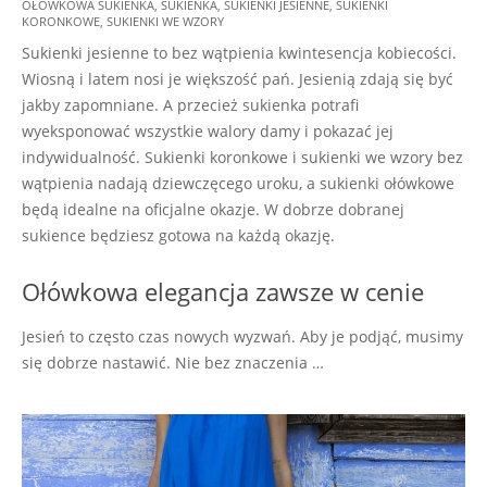
OŁÓWKOWA SUKIENKA
,
SUKIENKA
,
SUKIENKI JESIENNE
,
SUKIENKI
08-
KORONKOWE
,
SUKIENKI WE WZORY
12
Sukienki jesienne to bez wątpienia kwintesencja kobiecości.
Wiosną i latem nosi je większość pań. Jesienią zdają się być
jakby zapomniane. A przecież sukienka potrafi
wyeksponować wszystkie walory damy i pokazać jej
indywidualność. Sukienki koronkowe i sukienki we wzory bez
wątpienia nadają dziewczęcego uroku, a sukienki ołówkowe
będą idealne na oficjalne okazje. W dobrze dobranej
sukience będziesz gotowa na każdą okazję.
Ołówkowa elegancja zawsze w cenie
Jesień to często czas nowych wyzwań. Aby je podjąć, musimy
się dobrze nastawić. Nie bez znaczenia …