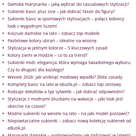
Damska marynarka – jaką wybrać do casualowych stylizacji?
Sukienki basic plus size – jak dobrać fason do figury?
Sukienki basic w sportowych stylizacjach – połącz kobiecy
look z wygodnym luzem!
Koszule damskie na lato – zobacz top modele
Pastelowe kolory ubrań – idealne na wiosnę
Stylizacja w jednym kolorze – 5 kluczowych zasad
Kolory ziemi w modzie – co to za trend?
Sukienki midi: elegancja, która wymaga świadomego wyboru.
Czy to długość dla każdego?
Wesele 2026: Jak uniknąć modowej wpadki? Złote zasady
Komplety basic na lato w ebutik.pl – zobacz top zestawy
Rodzaje dekoltów a typ sylwetki – jak dobrać odpowiedni?
Stylizacje z modnymi bluzkami na wakacje – jaki look jest
obecnie na czasie?
Modne sukienki na wesele na lato – na jaki model postawić?
Niepowtarzalne sukienki – zobacz nową kolekcję sukienek od
eButik.pl
Marynarki damskie – podpowiadamy jak stylizować je latem?