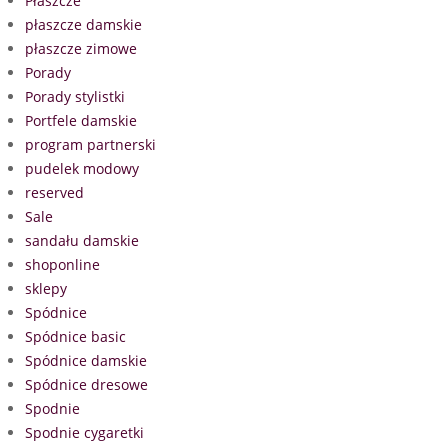
Płaszcze
płaszcze damskie
płaszcze zimowe
Porady
Porady stylistki
Portfele damskie
program partnerski
pudelek modowy
reserved
Sale
sandału damskie
shoponline
sklepy
Spódnice
Spódnice basic
Spódnice damskie
Spódnice dresowe
Spodnie
Spodnie cygaretki