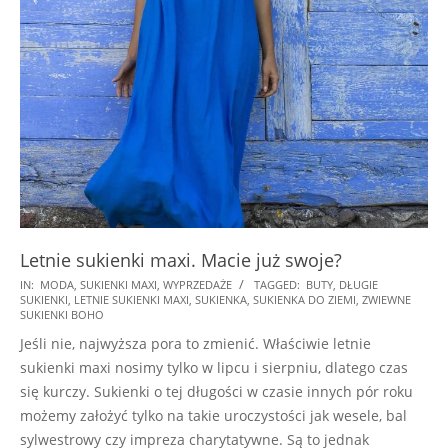
Letnie sukienki maxi. Macie już swoje?
2018-
IN:
MODA
,
SUKIENKI MAXI
,
WYPRZEDAŻE
TAGGED:
BUTY
,
DŁUGIE
SUKIENKI
,
LETNIE SUKIENKI MAXI
,
SUKIENKA
,
SUKIENKA DO ZIEMI
,
ZWIEWNE
08-
SUKIENKI BOHO
10
Jeśli nie, najwyższa pora to zmienić. Właściwie letnie
sukienki maxi nosimy tylko w lipcu i sierpniu, dlatego czas
się kurczy. Sukienki o tej długości w czasie innych pór roku
możemy założyć tylko na takie uroczystości jak wesele, bal
sylwestrowy czy impreza charytatywne. Są to jednak