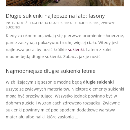
Długie sukienki najlepsze na lato: fasony
2018-
IN:
TRENDY
TAGGED:
DŁUGA SUKIENKA
,
DŁUGIE SUKIENKI
,
ZWIEWNE
SUKIENKI
05-
Kiedy za oknem pojawiają się pierwsze promienie słoneczne,
14
panie zaczynają pokazywać trochę więcej ciała. Wtedy jest
najlepsza pora, by nosić krótkie
sukienki
. Latem z kolei
modne będą długie sukienki. Zobacz, jak je nosić.
Najmodniejsze długie sukienki letnie
W zbliżającym się sezonie modne będą
długie sukienki
uszyte ze zwiewnych materiałów. Niektóre elementy sukienki
mogą być prześwitujące. Wszystko jednak powinno być w
dobrym guście i w granicach zdrowego rozsądku. Zwiewne
sukienki powinny mieć pod spodem dodatkowe warstwy
materiału albo halki, które zasłonią …