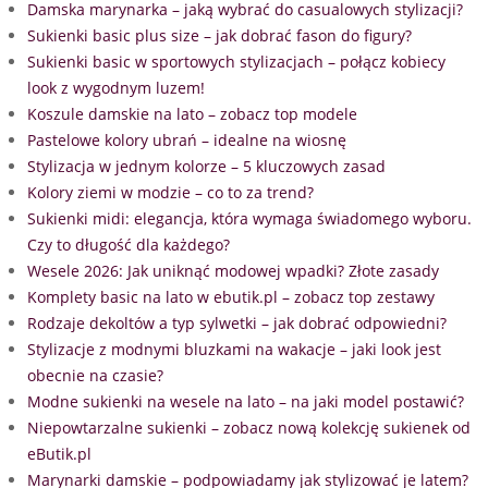
Damska marynarka – jaką wybrać do casualowych stylizacji?
Sukienki basic plus size – jak dobrać fason do figury?
Sukienki basic w sportowych stylizacjach – połącz kobiecy
look z wygodnym luzem!
Koszule damskie na lato – zobacz top modele
Pastelowe kolory ubrań – idealne na wiosnę
Stylizacja w jednym kolorze – 5 kluczowych zasad
Kolory ziemi w modzie – co to za trend?
Sukienki midi: elegancja, która wymaga świadomego wyboru.
Czy to długość dla każdego?
Wesele 2026: Jak uniknąć modowej wpadki? Złote zasady
Komplety basic na lato w ebutik.pl – zobacz top zestawy
Rodzaje dekoltów a typ sylwetki – jak dobrać odpowiedni?
Stylizacje z modnymi bluzkami na wakacje – jaki look jest
obecnie na czasie?
Modne sukienki na wesele na lato – na jaki model postawić?
Niepowtarzalne sukienki – zobacz nową kolekcję sukienek od
eButik.pl
Marynarki damskie – podpowiadamy jak stylizować je latem?