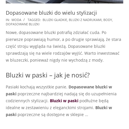
Dopasowane bluzki do wielu stylizacji
2018-
IN:
MODA
TAGGED:
BLUZKI GŁADKIE
,
BLUZKI Z NADRUKAMI
,
BODY
,
DOPASOWANE BLUZKI
02-
Nowe, dopasowane bluzki potrafią zdziałać cuda. Po
24
pierwsze poprawiają humor, a po drugie sprawiają, że stara
część stroju wygląda na świeżą. Dopasowane bluzki
sprawdzają się na wiele rodzajów wyjść. Warto inwestować
w bluzeczki, ponieważ nigdy nie wychodzą z mody.
Bluzki w paski – jak je nosić?
Pasiaki kochają wszystkie panie.
Dopasowane bluzki
w
paski
poprzeczne najbardziej nadają się do uzupełnienia
codziennych stylizacji.
Bluzki w paski
podłużne będą
idealne w zestawieniu z eleganckimi strojami.
Bluzki w
paski
poprzeczne są dostępne w sklepie …