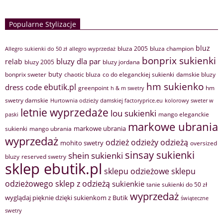
Popularne Stylizacje
bluz
bluza 2005
bluza champion
Allegro sukienki do 50 zł
allegro wyprzedaż
bonprix sukienki
bluzy dla par
relab
bluzy 2005
bluzy jordana
buty
bonprix sweter
chaotic bluza
co do eleganckiej sukienki
damskie bluzy
hm sukienko
ebutik.pl
dress code
greenpoint
hm
h & m swetry
swetry damskie
Hurtownia odzieży damskiej factoryprice.eu
kolorowy sweter w
letnie wyprzedaże
lou sukienki
mango eleganckie
paski
markowe ubrania
markowe ubrania
sukienki
mango ubrania
wyprzedaż
odzież
odzieży
odzieżą
mohito swetry
oversized
sinsay sukienki
shein sukienki
bluzy
reserved swetry
sklep ebutik.pl
sklepu odzieżowe
sklepu
sklep z odzieżą
odzieżowego
sukienkie
tanie sukienki do 50 zł
wyprzedaż
wyglądaj pięknie dzięki sukienkom z Butik
świąteczne
swetry