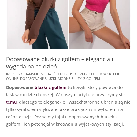
Dopasowane bluzki z golfem – elegancja i
wygoda na co dzień
2024-
IN:
BLUZKI DAMSKIE
,
MODA
TAGGED:
BLUZKI Z GOLFEM W SKLEPIE
ONLINE
,
DOPASOWANE BLUZKI
,
MODNE BLUZKI Z GOLFEM
06-
Dopasowane
bluzki z golfem
to klasyk, który powraca do
15
łask w modzie damskej! W naszym artykule przyjrzymy się
temu
, dlaczego te eleganckie i wszechstronne ubrania są nie
tylko symbolem stylu, ale także praktycznym wyborem na
różne okazje. Poznajmy tajniki dopasowanych bluzek z
golfem i ich potencjał w kreowaniu wyjątkowych stylizacji.