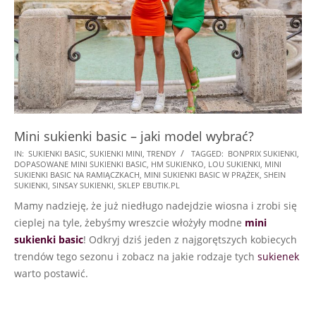
Mini sukienki basic – jaki model wybrać?
2023-
IN:
SUKIENKI BASIC
,
SUKIENKI MINI
,
TRENDY
TAGGED:
BONPRIX SUKIENKI
,
DOPASOWANE MINI SUKIENKI BASIC
,
HM SUKIENKO
,
LOU SUKIENKI
,
MINI
03-
SUKIENKI BASIC NA RAMIĄCZKACH
,
MINI SUKIENKI BASIC W PRĄŻEK
,
SHEIN
12
SUKIENKI
,
SINSAY SUKIENKI
,
SKLEP EBUTIK.PL
Mamy nadzieję, że już niedługo nadejdzie wiosna i zrobi się
cieplej na tyle, żebyśmy wreszcie włożyły modne
mini
sukienki basic
! Odkryj dziś jeden z najgorętszych kobiecych
trendów tego sezonu i zobacz na jakie rodzaje tych
sukienek
warto postawić.