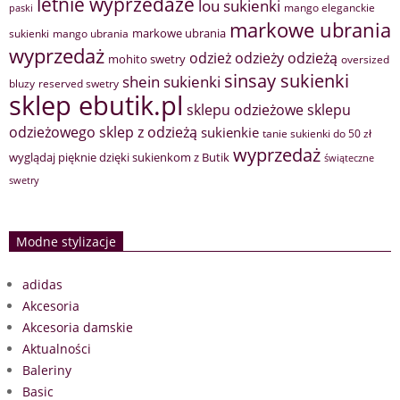
letnie wyprzedaże
lou sukienki
mango eleganckie
paski
markowe ubrania
markowe ubrania
sukienki
mango ubrania
wyprzedaż
odzież
odzieży
odzieżą
mohito swetry
oversized
sinsay sukienki
shein sukienki
bluzy
reserved swetry
sklep ebutik.pl
sklepu odzieżowe
sklepu
sklep z odzieżą
odzieżowego
sukienkie
tanie sukienki do 50 zł
wyprzedaż
wyglądaj pięknie dzięki sukienkom z Butik
świąteczne
swetry
Modne stylizacje
adidas
Akcesoria
Akcesoria damskie
Aktualności
Baleriny
Basic