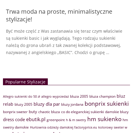
Trwa moda na proste, minimalistyczne
stylizacje!
Być może część z Was zastanawia się teraz czym właściwie
są sukienki basic i jak wyglądają. Tego rodzaju sukienki
należą do grona ubrań z tak zwanej kolekcji podstawowej,
nazywanej z angielskiego „BASIC”. Chodzi o grupę …
Popularne Stylizacje
bluz
bluza 2005
bluza champion
Allegro sukienki do 50 zł
allegro wyprzedaż
bonprix sukienki
bluzy dla par
relab
bluzy 2005
bluzy jordana
buty
bonprix sweter
chaotic bluza
co do eleganckiej sukienki
damskie bluzy
hm sukienko
ebutik.pl
dress code
greenpoint
hm
h & m swetry
swetry damskie
Hurtownia odzieży damskiej factoryprice.eu
kolorowy sweter w