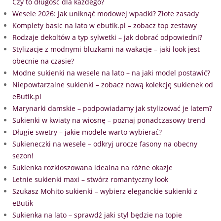
Czy to długość dla każdego?
Wesele 2026: Jak uniknąć modowej wpadki? Złote zasady
Komplety basic na lato w ebutik.pl – zobacz top zestawy
Rodzaje dekoltów a typ sylwetki – jak dobrać odpowiedni?
Stylizacje z modnymi bluzkami na wakacje – jaki look jest
obecnie na czasie?
Modne sukienki na wesele na lato – na jaki model postawić?
Niepowtarzalne sukienki – zobacz nową kolekcję sukienek od
eButik.pl
Marynarki damskie – podpowiadamy jak stylizować je latem?
Sukienki w kwiaty na wiosnę – poznaj ponadczasowy trend
Długie swetry – jakie modele warto wybierać?
Sukieneczki na wesele – odkryj urocze fasony na obecny
sezon!
Sukienka rozkloszowana idealna na różne okazje
Letnie sukienki maxi – stwórz romantyczny look
Szukasz Mohito sukienki – wybierz eleganckie sukienki z
eButik
Sukienka na lato – sprawdź jaki styl będzie na topie