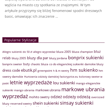
wyjścia na miasto czy spotkania ze znajomymi. W tym
artykule przyjrzymy się bliżej fenomenowi spodni dresowych
basic, omawiając ich znaczenie …
Popularne Stylizacje
bluz
bluza 2005
bluza champion
Allegro sukienki do 50 zł
allegro wyprzedaż
bonprix sukienki
bluzy dla par
relab
bluzy 2005
bluzy jordana
buty
bonprix sweter
chaotic bluza
co do eleganckiej sukienki
damskie bluzy
hm sukienko
ebutik.pl
dress code
greenpoint
hm
h & m swetry
swetry damskie
Hurtownia odzieży damskiej factoryprice.eu
kolorowy sweter w
letnie wyprzedaże
lou sukienki
mango eleganckie
paski
markowe ubrania
markowe ubrania
sukienki
mango ubrania
wyprzedaż
odzież
odzieży
odzieżą
mohito swetry
oversized
sinsay sukienki
shein sukienki
bluzy
reserved swetry