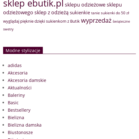
sklep ebutik.pl
sklepu odzieżowe
sklepu
sklep z odzieżą
odzieżowego
sukienkie
tanie sukienki do 50 zł
wyprzedaż
wyglądaj pięknie dzięki sukienkom z Butik
świąteczne
swetry
Modne stylizacje
adidas
Akcesoria
Akcesoria damskie
Aktualności
Baleriny
Basic
Bestsellery
Bielizna
Bielizna damska
Biustonosze