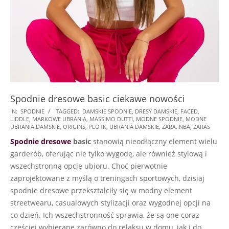
Spodnie dresowe basic ciekawe nowości
2024-
IN:
SPODNIE
TAGGED:
DAMSKIE SPODNIE
,
DRESY DAMSKIE
,
FACED
,
LIDDLE
,
MARKOWE UBRANIA
,
MASSIMO DUTTI
,
MODNE SPODNIE
,
MODNE
12-
UBRANIA DAMSKIE
,
ORIGINS
,
PLOTK
,
UBRANIA DAMSKIE
,
ZARA. NBA
,
ZARAS
12
Spodnie dresowe
basic
stanowią nieodłączny element wielu
garderób, oferując nie tylko wygodę, ale również stylową i
wszechstronną opcję ubioru. Choć pierwotnie
zaprojektowane z myślą o treningach sportowych, dzisiaj
spodnie dresowe przekształciły się w modny element
streetwearu, casualowych stylizacji oraz wygodnej opcji na
co dzień. Ich wszechstronność sprawia, że są one coraz
częściej wybierane zarówno do relaksu w domu, jak i do