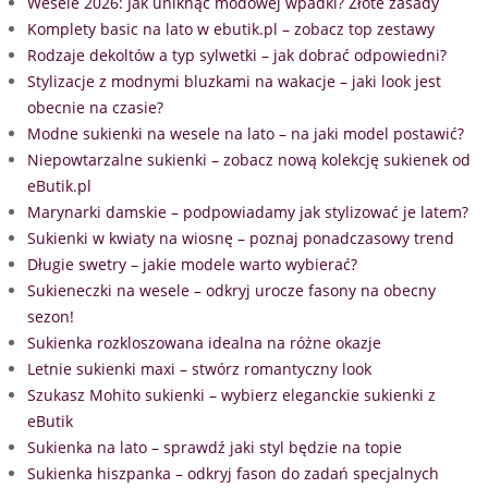
Wesele 2026: Jak uniknąć modowej wpadki? Złote zasady
Komplety basic na lato w ebutik.pl – zobacz top zestawy
Rodzaje dekoltów a typ sylwetki – jak dobrać odpowiedni?
Stylizacje z modnymi bluzkami na wakacje – jaki look jest
obecnie na czasie?
Modne sukienki na wesele na lato – na jaki model postawić?
Niepowtarzalne sukienki – zobacz nową kolekcję sukienek od
eButik.pl
Marynarki damskie – podpowiadamy jak stylizować je latem?
Sukienki w kwiaty na wiosnę – poznaj ponadczasowy trend
Długie swetry – jakie modele warto wybierać?
Sukieneczki na wesele – odkryj urocze fasony na obecny
sezon!
Sukienka rozkloszowana idealna na różne okazje
Letnie sukienki maxi – stwórz romantyczny look
Szukasz Mohito sukienki – wybierz eleganckie sukienki z
eButik
Sukienka na lato – sprawdź jaki styl będzie na topie
Sukienka hiszpanka – odkryj fason do zadań specjalnych