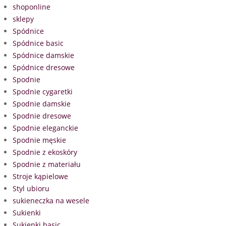
shoponline
sklepy
Spódnice
Spódnice basic
Spódnice damskie
Spódnice dresowe
Spodnie
Spodnie cygaretki
Spodnie damskie
Spodnie dresowe
Spodnie eleganckie
Spodnie męskie
Spodnie z ekoskóry
Spodnie z materiału
Stroje kąpielowe
Styl ubioru
sukieneczka na wesele
Sukienki
Sukienki basic