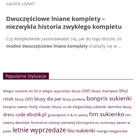
zacznij czytać!
Dwuczęściowe lniane komplety –
niezwykła historia zwykłego kompletu
Czy kiedykolwiek zastanawiałaś się, jak do tego doszło, że
modne dwuczęściowe lniane komplety
znalazły się w …
Popularne Stylizacje
bluz
bluza 2005
bluza champion
Allegro sukienki do 50 zł
allegro wyprzedaż
bonprix sukienki
bluzy dla par
relab
bluzy 2005
bluzy jordana
buty
bonprix sweter
chaotic bluza
co do eleganckiej sukienki
damskie bluzy
hm sukienko
ebutik.pl
dress code
greenpoint
hm
h & m swetry
swetry damskie
Hurtownia odzieży damskiej factoryprice.eu
kolorowy sweter w
letnie wyprzedaże
lou sukienki
mango eleganckie
paski