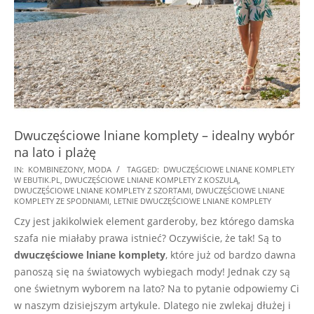
Dwuczęściowe lniane komplety – idealny wybór
na lato i plażę
2023-
IN:
KOMBINEZONY
,
MODA
TAGGED:
DWUCZĘŚCIOWE LNIANE KOMPLETY
W EBUTIK.PL
,
DWUCZĘŚCIOWE LNIANE KOMPLETY Z KOSZULĄ
,
05-
DWUCZĘŚCIOWE LNIANE KOMPLETY Z SZORTAMI
,
DWUCZĘŚCIOWE LNIANE
23
KOMPLETY ZE SPODNIAMI
,
LETNIE DWUCZĘŚCIOWE LNIANE KOMPLETY
Czy jest jakikolwiek element garderoby, bez którego damska
szafa nie miałaby prawa istnieć? Oczywiście, że tak! Są to
dwuczęściowe lniane komplety
, które już od bardzo dawna
panoszą się na światowych wybiegach mody! Jednak czy są
one świetnym wyborem na lato? Na to pytanie odpowiemy Ci
w naszym dzisiejszym artykule. Dlatego nie zwlekaj dłużej i