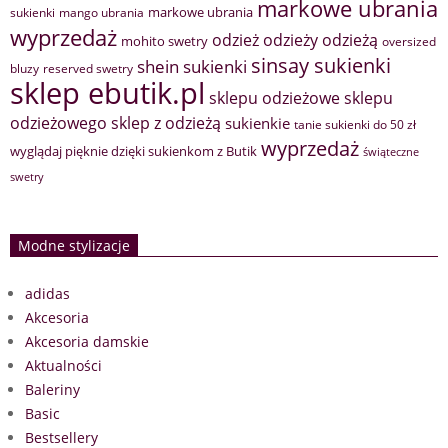
markowe ubrania
markowe ubrania
sukienki
mango ubrania
wyprzedaż
odzież
odzieży
odzieżą
mohito swetry
oversized
sinsay sukienki
shein sukienki
bluzy
reserved swetry
sklep ebutik.pl
sklepu odzieżowe
sklepu
sklep z odzieżą
odzieżowego
sukienkie
tanie sukienki do 50 zł
wyprzedaż
wyglądaj pięknie dzięki sukienkom z Butik
świąteczne
swetry
Modne stylizacje
adidas
Akcesoria
Akcesoria damskie
Aktualności
Baleriny
Basic
Bestsellery