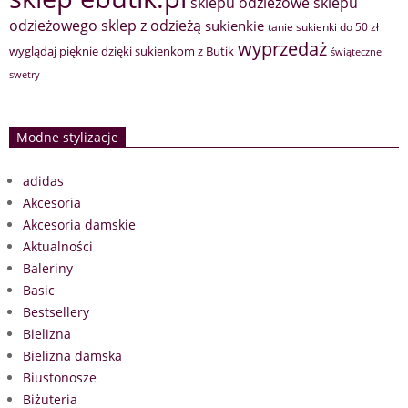
sklepu odzieżowe
sklepu
sklep z odzieżą
odzieżowego
sukienkie
tanie sukienki do 50 zł
wyprzedaż
wyglądaj pięknie dzięki sukienkom z Butik
świąteczne
swetry
Modne stylizacje
adidas
Akcesoria
Akcesoria damskie
Aktualności
Baleriny
Basic
Bestsellery
Bielizna
Bielizna damska
Biustonosze
Biżuteria