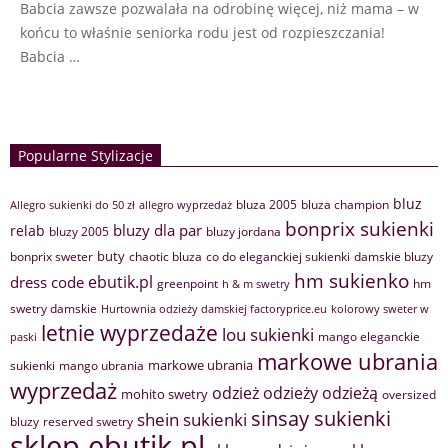
Babcia zawsze pozwalała na odrobinę więcej, niż mama – w
końcu to właśnie seniorka rodu jest od rozpieszczania!
Babcia …
Popularne Stylizacje
bluz
bluza 2005
bluza champion
Allegro sukienki do 50 zł
allegro wyprzedaż
bonprix sukienki
bluzy dla par
relab
bluzy 2005
bluzy jordana
buty
bonprix sweter
chaotic bluza
co do eleganckiej sukienki
damskie bluzy
hm sukienko
ebutik.pl
dress code
greenpoint
hm
h & m swetry
swetry damskie
Hurtownia odzieży damskiej factoryprice.eu
kolorowy sweter w
letnie wyprzedaże
lou sukienki
mango eleganckie
paski
markowe ubrania
markowe ubrania
sukienki
mango ubrania
wyprzedaż
odzież
odzieży
odzieżą
mohito swetry
oversized
sinsay sukienki
shein sukienki
bluzy
reserved swetry
sklep ebutik.pl