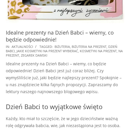
Idealne prezenty na Dzień Babci – wiemy, co
będzie odpowiednie!
2024-
IN:
AKTUALNOŚCI
TAGGED:
BIŻUTERIA
,
BIŻUTERIA NA PREZENT
,
DZIEŃ
BABCI
,
JAKIE KOSMETYKI NA PREZENT WYBIERAĆ
,
KOSMETYKI NA PREZENT
,
NA
12-
PREZENT
,
ZEGAREK DAMSKI
28
Idealne prezenty na Dzień Babci – wiemy, co będzie
odpowiednie! Dzień Babci jest już coraz bliżej. Czy
wymyśliliście już, jaki będzie najlepszy prezent? Spokojnie –
u nas znajdziecie kilka fajnych propozycji. Zapraszamy do
lektury naszego najnowszego blogowego wpisu.
Dzień Babci to wyjątkowe święto
Każdy, kto miał to szczęście, że w jego dzieciństwie ważną
rolę odgrywała babcia, wie, jak niezastąpiona jest to osoba.