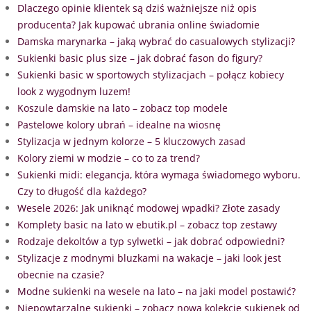
Dlaczego opinie klientek są dziś ważniejsze niż opis
producenta? Jak kupować ubrania online świadomie
Damska marynarka – jaką wybrać do casualowych stylizacji?
Sukienki basic plus size – jak dobrać fason do figury?
Sukienki basic w sportowych stylizacjach – połącz kobiecy
look z wygodnym luzem!
Koszule damskie na lato – zobacz top modele
Pastelowe kolory ubrań – idealne na wiosnę
Stylizacja w jednym kolorze – 5 kluczowych zasad
Kolory ziemi w modzie – co to za trend?
Sukienki midi: elegancja, która wymaga świadomego wyboru.
Czy to długość dla każdego?
Wesele 2026: Jak uniknąć modowej wpadki? Złote zasady
Komplety basic na lato w ebutik.pl – zobacz top zestawy
Rodzaje dekoltów a typ sylwetki – jak dobrać odpowiedni?
Stylizacje z modnymi bluzkami na wakacje – jaki look jest
obecnie na czasie?
Modne sukienki na wesele na lato – na jaki model postawić?
Niepowtarzalne sukienki – zobacz nową kolekcję sukienek od