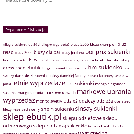
Matki, które powinny …
Popularne Stylizacje
bluz
bluza 2005
bluza champion
Allegro sukienki do 50 zł
allegro wyprzedaż
bonprix sukienki
bluzy dla par
relab
bluzy 2005
bluzy jordana
buty
bonprix sweter
chaotic bluza
co do eleganckiej sukienki
damskie bluzy
hm sukienko
ebutik.pl
dress code
greenpoint
hm
h & m swetry
swetry damskie
Hurtownia odzieży damskiej factoryprice.eu
kolorowy sweter w
letnie wyprzedaże
lou sukienki
mango eleganckie
paski
markowe ubrania
markowe ubrania
sukienki
mango ubrania
wyprzedaż
odzież
odzieży
odzieżą
mohito swetry
oversized
sinsay sukienki
shein sukienki
bluzy
reserved swetry
sklep ebutik.pl
sklepu odzieżowe
sklepu
sklep z odzieżą
odzieżowego
sukienkie
tanie sukienki do 50 zł
wyprzedaż
wyglądaj pięknie dzięki sukienkom z Butik