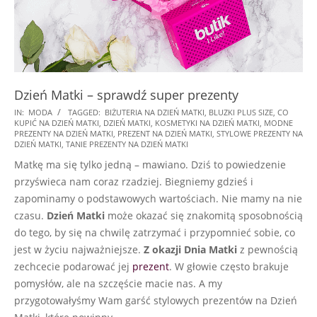
Dzień Matki – sprawdź super prezenty
2021-
IN:
MODA
TAGGED:
BIŻUTERIA NA DZIEŃ MATKI
,
BLUZKI PLUS SIZE
,
CO
KUPIĆ NA DZIEŃ MATKI
,
DZIEŃ MATKI
,
KOSMETYKI NA DZIEŃ MATKI
,
MODNE
04-
PREZENTY NA DZIEŃ MATKI
,
PREZENT NA DZIEŃ MATKI
,
STYLOWE PREZENTY NA
05
DZIEŃ MATKI
,
TANIE PREZENTY NA DZIEŃ MATKI
Matkę ma się tylko jedną – mawiano. Dziś to powiedzenie
przyświeca nam coraz rzadziej. Biegniemy gdzieś i
zapominamy o podstawowych wartościach. Nie mamy na nie
czasu.
Dzień Matki
może okazać się znakomitą sposobnością
do tego, by się na chwilę zatrzymać i przypomnieć sobie, co
jest w życiu najważniejsze.
Z okazji Dnia Matki
z pewnością
zechcecie podarować jej
prezent
. W głowie często brakuje
pomysłów, ale na szczęście macie nas. A my
przygotowałyśmy Wam garść stylowych prezentów na Dzień