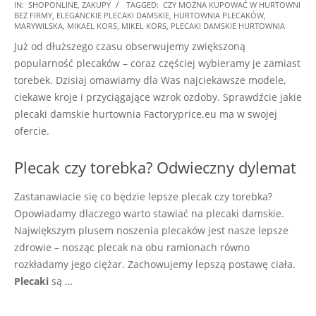
2025-
IN:
SHOPONLINE
,
ZAKUPY
TAGGED:
CZY MOŻNA KUPOWAĆ W HURTOWNI
BEZ FIRMY
,
ELEGANCKIE PLECAKI DAMSKIE
,
HURTOWNIA PLECAKÓW
,
02-
MARYWILSKA
,
MIKAEL KORS
,
MIKEL KORS
,
PLECAKI DAMSKIE HURTOWNIA
01
Już od dłuższego czasu obserwujemy zwiększoną
popularność plecaków – coraz częściej wybieramy je zamiast
torebek. Dzisiaj omawiamy dla Was najciekawsze modele,
ciekawe kroje i przyciągające wzrok ozdoby. Sprawdźcie jakie
plecaki damskie hurtownia Factoryprice.eu ma w swojej
ofercie.
Plecak czy torebka? Odwieczny dylemat
Zastanawiacie się co będzie lepsze plecak czy torebka?
Opowiadamy dlaczego warto stawiać na plecaki damskie.
Największym plusem noszenia plecaków jest nasze lepsze
zdrowie – nosząc plecak na obu ramionach równo
rozkładamy jego ciężar. Zachowujemy lepszą postawę ciała.
Plecaki
są …