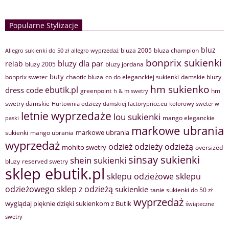
Popularne Stylizacje
bluz
bluza 2005
bluza champion
Allegro sukienki do 50 zł
allegro wyprzedaż
bonprix sukienki
bluzy dla par
relab
bluzy 2005
bluzy jordana
buty
bonprix sweter
chaotic bluza
co do eleganckiej sukienki
damskie bluzy
hm sukienko
ebutik.pl
dress code
greenpoint
hm
h & m swetry
swetry damskie
Hurtownia odzieży damskiej factoryprice.eu
kolorowy sweter w
letnie wyprzedaże
lou sukienki
mango eleganckie
paski
markowe ubrania
markowe ubrania
sukienki
mango ubrania
wyprzedaż
odzież
odzieży
odzieżą
mohito swetry
oversized
sinsay sukienki
shein sukienki
bluzy
reserved swetry
sklep ebutik.pl
sklepu odzieżowe
sklepu
sklep z odzieżą
odzieżowego
sukienkie
tanie sukienki do 50 zł
wyprzedaż
wyglądaj pięknie dzięki sukienkom z Butik
świąteczne
swetry