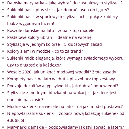
Damska marynarka – jaką wybrać do casualowych stylizacji?
Sukienki basic plus size – jak dobrać fason do figury?
Sukienki basic w sportowych stylizacjach – połącz kobiecy
look z wygodnym luzem!
Koszule damskie na lato – zobacz top modele
Pastelowe kolory ubrań – idealne na wiosnę
Stylizacja w jednym kolorze – 5 kluczowych zasad
Kolory ziemi w modzie – co to za trend?
Sukienki midi: elegancja, która wymaga świadomego wyboru.
Czy to długość dla każdego?
Wesele 2026: Jak uniknąć modowej wpadki? Złote zasady
Komplety basic na lato w ebutik.pl – zobacz top zestawy
Rodzaje dekoltów a typ sylwetki – jak dobrać odpowiedni?
Stylizacje z modnymi bluzkami na wakacje – jaki look jest
obecnie na czasie?
Modne sukienki na wesele na lato – na jaki model postawić?
Niepowtarzalne sukienki – zobacz nową kolekcję sukienek od
eButik.pl
Marynarki damskie – podpowiadamy jak stylizować je latem?