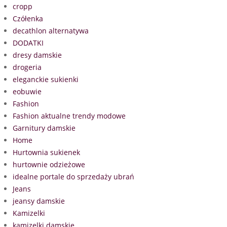
cropp
Czółenka
decathlon alternatywa
DODATKI
dresy damskie
drogeria
eleganckie sukienki
eobuwie
Fashion
Fashion aktualne trendy modowe
Garnitury damskie
Home
Hurtownia sukienek
hurtownie odzieżowe
idealne portale do sprzedaży ubrań
Jeans
jeansy damskie
Kamizelki
kamizelki damskie