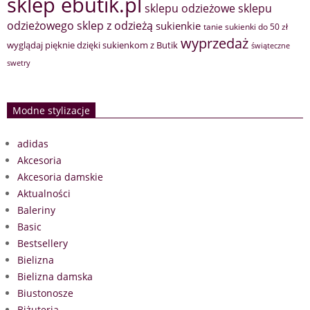
sklep ebutik.pl
sklepu odzieżowe
sklepu
sklep z odzieżą
odzieżowego
sukienkie
tanie sukienki do 50 zł
wyprzedaż
wyglądaj pięknie dzięki sukienkom z Butik
świąteczne
swetry
Modne stylizacje
adidas
Akcesoria
Akcesoria damskie
Aktualności
Baleriny
Basic
Bestsellery
Bielizna
Bielizna damska
Biustonosze
Biżuteria