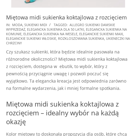
Miętowa midi sukienka koktajlowa z rozcięciem
2024-
IN:
MODA
,
SUKIENKI MIDI
TAGGED:
ALLEGRO SUKIENKI DAMSKIE
WYPRZEDAŻ
,
ELEGANCKA SUKIENKA DLA 50 LATKI
,
ELEGANCKA SUKIENKA NA
09-
KOMUNIE
,
ELEGANCKA SUKIENKA NA WESELE
,
ELEGANCKIE SUKIENKI MAXI
,
18
ELEGANCKIE SUKIENKI WŁOSKIE
,
ROZKLOSZOWANA SUKIENKA
,
UKIENECZKI NA
CHRZCINY
Czy szukasz sukienki, która będzie idealnie pasowała na
różnorodne okoliczności? Miętowa midi sukienka koktajlowa
z rozcięciem, dostępna w ebutik, to wybór, który z
pewnością przyciągnie uwagę i pozwoli poczuć się
wyjątkowo. Ta elegancka kreacja jest odpowiednia zarówno
na formalne wydarzenia, jak i mniej formalne spotkania.
Miętowa midi sukienka koktajlowa z
rozcięciem – idealny wybór na każdą
okazję
Kolor miętowy to doskonała propozycja dla osób, które chcą