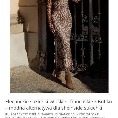
Eleganckie sukienki włoskie i francuskie z Butiku
– modna alternatywa dla sheinside sukienki
2024-
IN:
PORADY STYLISTKI
TAGGED:
ELEGANCKIE SUKIENKI WŁOSKIE
,