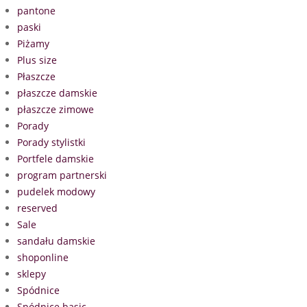
pantone
paski
Piżamy
Plus size
Płaszcze
płaszcze damskie
płaszcze zimowe
Porady
Porady stylistki
Portfele damskie
program partnerski
pudelek modowy
reserved
Sale
sandału damskie
shoponline
sklepy
Spódnice
Spódnice basic