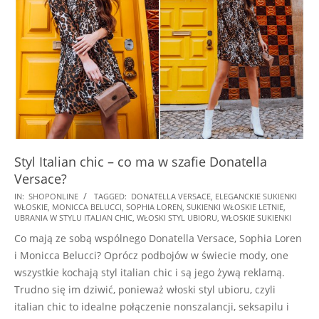
Styl Italian chic – co ma w szafie Donatella
Versace?
2025-
IN:
SHOPONLINE
TAGGED:
DONATELLA VERSACE
,
ELEGANCKIE SUKIENKI
WŁOSKIE
,
MONICCA BELUCCI
,
SOPHIA LOREN
,
SUKIENKI WŁOSKIE LETNIE
,
07-
UBRANIA W STYLU ITALIAN CHIC
,
WŁOSKI STYL UBIORU
,
WŁOSKIE SUKIENKI
30
Co mają ze sobą wspólnego Donatella Versace, Sophia Loren
i Monicca Belucci? Oprócz podbojów w świecie mody, one
wszystkie kochają styl italian chic i są jego żywą reklamą.
Trudno się im dziwić, ponieważ włoski styl ubioru, czyli
italian chic to idealne połączenie nonszalancji, seksapilu i