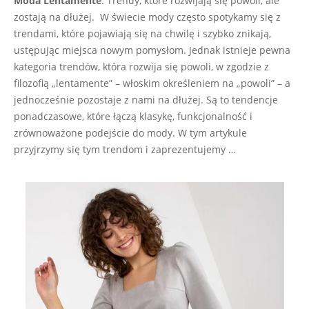
Moda Lentamente
: Trendy, które rozwijają się powoli, ale
05
zostają na dłużej. W świecie mody często spotykamy się z
trendami, które pojawiają się na chwilę i szybko znikają,
ustępując miejsca nowym pomysłom. Jednak istnieje pewna
kategoria trendów, która rozwija się powoli, w zgodzie z
filozofią „lentamente” – włoskim określeniem na „powoli” – a
jednocześnie pozostaje z nami na dłużej. Są to tendencje
ponadczasowe, które łączą klasykę, funkcjonalność i
zrównoważone podejście do mody. W tym artykule
przyjrzymy się tym trendom i zaprezentujemy …