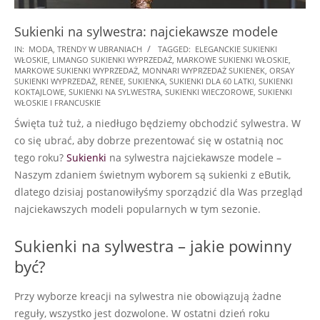
Sukienki na sylwestra: najciekawsze modele
2025-
IN:
MODA
,
TRENDY W UBRANIACH
TAGGED:
ELEGANCKIE SUKIENKI
WŁOSKIE
,
LIMANGO SUKIENKI WYPRZEDAŻ
,
MARKOWE SUKIENKI WŁOSKIE
,
10-
MARKOWE SUKIENKI WYPRZEDAŻ
,
MONNARI WYPRZEDAŻ SUKIENEK
,
ORSAY
25
SUKIENKI WYPRZEDAŻ
,
RENEE
,
SUKIENKA
,
SUKIENKI DLA 60 LATKI
,
SUKIENKI
KOKTAJLOWE
,
SUKIENKI NA SYLWESTRA
,
SUKIENKI WIECZOROWE
,
SUKIENKI
WŁOSKIE I FRANCUSKIE
Święta tuż tuż, a niedługo będziemy obchodzić sylwestra. W
co się ubrać, aby dobrze prezentować się w ostatnią noc
tego roku?
Sukienki
na sylwestra najciekawsze modele –
Naszym zdaniem świetnym wyborem są sukienki z eButik,
dlatego dzisiaj postanowiłyśmy sporządzić dla Was przegląd
najciekawszych modeli popularnych w tym sezonie.
Sukienki na sylwestra – jakie powinny
być?
Przy wyborze kreacji na sylwestra nie obowiązują żadne
reguły, wszystko jest dozwolone. W ostatni dzień roku