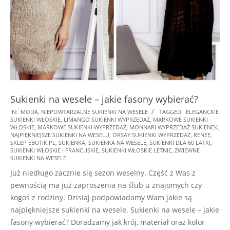
Sukienki na wesele – jakie fasony wybierać?
2026-
IN:
MODA
,
NIEPOWTARZALNE SUKIENKI NA WESELE
TAGGED:
ELEGANCKIE
SUKIENKI WŁOSKIE
,
LIMANGO SUKIENKI WYPRZEDAŻ
,
MARKOWE SUKIENKI
06-
WŁOSKIE
,
MARKOWE SUKIENKI WYPRZEDAŻ
,
MONNARI WYPRZEDAŻ SUKIENEK
,
10
NAJPIĘKNIEJSZE SUKIENKI NA WESELU
,
ORSAY SUKIENKI WYPRZEDAŻ
,
RENEE
,
SKLEP EBUTIK.PL
,
SUKIENKA
,
SUKIENKA NA WESELE
,
SUKIENKI DLA 60 LATKI
,
SUKIENKI WŁOSKIE I FRANCUSKIE
,
SUKIENKI WŁOSKIE LETNIE
,
ZWIEWNE
SUKIENKI NA WESELE
Już niedługo zacznie się sezon weselny. Część z Was z
pewnością ma już zaproszenia na ślub u znajomych czy
kogoś z rodziny. Dzisiaj podpowiadamy Wam jakie są
najpiękniejsze sukienki na wesele. Sukienki na wesele – jakie
fasony wybierać? Doradzamy jak krój, materiał oraz kolor