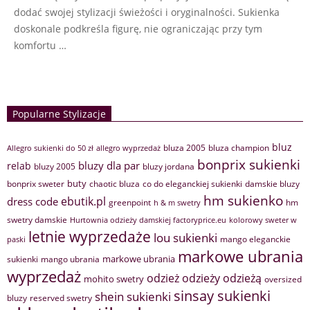
dodać swojej stylizacji świeżości i oryginalności. Sukienka
doskonale podkreśla figurę, nie ograniczając przy tym
komfortu …
Popularne Stylizacje
bluz
bluza 2005
bluza champion
Allegro sukienki do 50 zł
allegro wyprzedaż
bonprix sukienki
bluzy dla par
relab
bluzy 2005
bluzy jordana
buty
bonprix sweter
chaotic bluza
co do eleganckiej sukienki
damskie bluzy
hm sukienko
ebutik.pl
dress code
greenpoint
hm
h & m swetry
swetry damskie
Hurtownia odzieży damskiej factoryprice.eu
kolorowy sweter w
letnie wyprzedaże
lou sukienki
mango eleganckie
paski
markowe ubrania
markowe ubrania
sukienki
mango ubrania
wyprzedaż
odzież
odzieży
odzieżą
mohito swetry
oversized
sinsay sukienki
shein sukienki
bluzy
reserved swetry