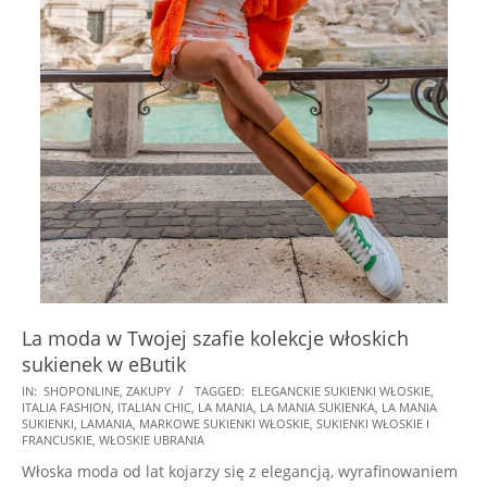
La moda w Twojej szafie kolekcje włoskich
sukienek w eButik
2025-
IN:
SHOPONLINE
,
ZAKUPY
TAGGED:
ELEGANCKIE SUKIENKI WŁOSKIE
,
ITALIA FASHION
,
ITALIAN CHIC
,
LA MANIA
,
LA MANIA SUKIENKA
,
LA MANIA
08-
SUKIENKI
,
LAMANIA
,
MARKOWE SUKIENKI WŁOSKIE
,
SUKIENKI WŁOSKIE I
18
FRANCUSKIE
,
WŁOSKIE UBRANIA
Włoska moda od lat kojarzy się z elegancją, wyrafinowaniem