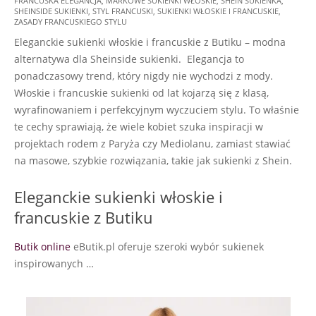
FRANCUSKA ELEGANCJA
,
MARKOWE SUKIENKI WŁOSKIE
,
SHEIN SUKIENKA
,
11-
SHEINSIDE SUKIENKI
,
STYL FRANCUSKI
,
SUKIENKI WŁOSKIE I FRANCUSKIE
,
18
ZASADY FRANCUSKIEGO STYLU
Eleganckie sukienki włoskie i francuskie z Butiku – modna
alternatywa dla Sheinside sukienki. Elegancja to
ponadczasowy trend, który nigdy nie wychodzi z mody.
Włoskie i francuskie sukienki od lat kojarzą się z klasą,
wyrafinowaniem i perfekcyjnym wyczuciem stylu. To właśnie
te cechy sprawiają, że wiele kobiet szuka inspiracji w
projektach rodem z Paryża czy Mediolanu, zamiast stawiać
na masowe, szybkie rozwiązania, takie jak sukienki z Shein.
Eleganckie sukienki włoskie i
francuskie z Butiku
Butik online
eButik.pl oferuje szeroki wybór sukienek
inspirowanych …