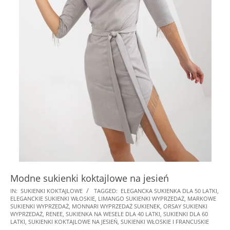
Modne sukienki koktajlowe na jesień
2024-
IN:
SUKIENKI KOKTAJLOWE
TAGGED:
ELEGANCKA SUKIENKA DLA 50 LATKI
,
ELEGANCKIE SUKIENKI WŁOSKIE
,
LIMANGO SUKIENKI WYPRZEDAŻ
,
MARKOWE
11-
SUKIENKI WYPRZEDAŻ
,
MONNARI WYPRZEDAŻ SUKIENEK
,
ORSAY SUKIENKI
20
WYPRZEDAŻ
,
RENEE
,
SUKIENKA NA WESELE DLA 40 LATKI
,
SUKIENKI DLA 60
LATKI
,
SUKIENKI KOKTAJLOWE NA JESIEŃ
,
SUKIENKI WŁOSKIE I FRANCUSKIE