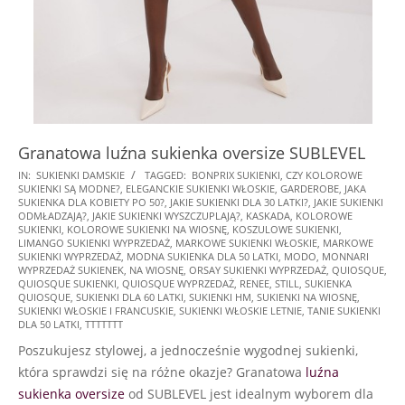
Granatowa luźna sukienka oversize SUBLEVEL
2025-
IN:
SUKIENKI DAMSKIE
TAGGED:
BONPRIX SUKIENKI
,
CZY KOLOROWE
SUKIENKI SĄ MODNE?
,
ELEGANCKIE SUKIENKI WŁOSKIE
,
GARDEROBE
,
JAKA
10-
SUKIENKA DLA KOBIETY PO 50?
,
JAKIE SUKIENKI DLA 30 LATKI?
,
JAKIE SUKIENKI
18
ODMŁADZAJĄ?
,
JAKIE SUKIENKI WYSZCZUPLAJĄ?
,
KASKADA
,
KOLOROWE
SUKIENKI
,
KOLOROWE SUKIENKI NA WIOSNĘ
,
KOSZULOWE SUKIENKI
,
LIMANGO SUKIENKI WYPRZEDAŻ
,
MARKOWE SUKIENKI WŁOSKIE
,
MARKOWE
SUKIENKI WYPRZEDAŻ
,
MODNA SUKIENKA DLA 50 LATKI
,
MODO
,
MONNARI
WYPRZEDAŻ SUKIENEK
,
NA WIOSNĘ
,
ORSAY SUKIENKI WYPRZEDAŻ
,
QUIOSQUE
,
QUIOSQUE SUKIENKI
,
QUIOSQUE WYPRZEDAŻ
,
RENEE
,
STILL
,
SUKIENKA
QUIOSQUE
,
SUKIENKI DLA 60 LATKI
,
SUKIENKI HM
,
SUKIENKI NA WIOSNĘ
,
SUKIENKI WŁOSKIE I FRANCUSKIE
,
SUKIENKI WŁOSKIE LETNIE
,
TANIE SUKIENKI
DLA 50 LATKI
,
TTTTTTT
Poszukujesz stylowej, a jednocześnie wygodnej sukienki,
która sprawdzi się na różne okazje? Granatowa
luźna
sukienka oversize
od SUBLEVEL jest idealnym wyborem dla