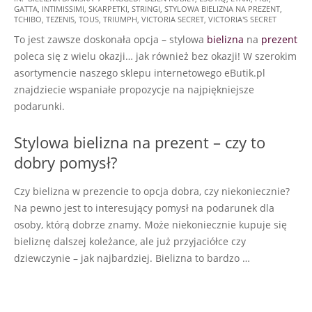
GATTA
,
INTIMISSIMI
,
SKARPETKI
,
STRINGI
,
STYLOWA BIELIZNA NA PREZENT
,
11-
TCHIBO
,
TEZENIS
,
TOUS
,
TRIUMPH
,
VICTORIA SECRET
,
VICTORIA'S SECRET
17
To jest zawsze doskonała opcja – stylowa
bielizna
na
prezent
poleca się z wielu okazji… jak również bez okazji! W szerokim
asortymencie naszego sklepu internetowego eButik.pl
znajdziecie wspaniałe propozycje na najpiękniejsze
podarunki.
Stylowa bielizna na prezent – czy to
dobry pomysł?
Czy bielizna w prezencie to opcja dobra, czy niekoniecznie?
Na pewno jest to interesujący pomysł na podarunek dla
osoby, którą dobrze znamy. Może niekoniecznie kupuje się
bieliznę dalszej koleżance, ale już przyjaciółce czy
dziewczynie – jak najbardziej. Bielizna to bardzo …