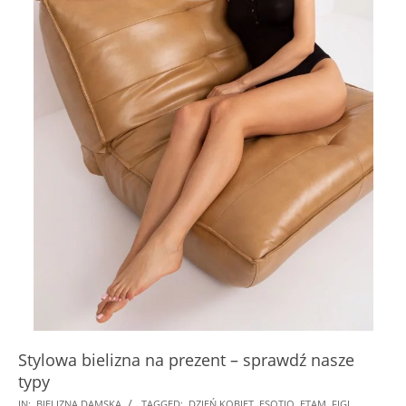
Stylowa bielizna na prezent – sprawdź nasze
typy
2024-
IN:
BIELIZNA DAMSKA
TAGGED:
DZIEŃ KOBIET
,
ESOTIQ
,
ETAM
,
FIGI
,