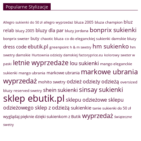
Popularne Stylizacje
bluz
bluza 2005
bluza champion
Allegro sukienki do 50 zł
allegro wyprzedaż
bonprix sukienki
bluzy dla par
relab
bluzy 2005
bluzy jordana
buty
bonprix sweter
chaotic bluza
co do eleganckiej sukienki
damskie bluzy
hm sukienko
ebutik.pl
dress code
greenpoint
hm
h & m swetry
swetry damskie
Hurtownia odzieży damskiej factoryprice.eu
kolorowy sweter w
letnie wyprzedaże
lou sukienki
mango eleganckie
paski
markowe ubrania
markowe ubrania
sukienki
mango ubrania
wyprzedaż
odzież
odzieży
odzieżą
mohito swetry
oversized
sinsay sukienki
shein sukienki
bluzy
reserved swetry
sklep ebutik.pl
sklepu odzieżowe
sklepu
sklep z odzieżą
odzieżowego
sukienkie
tanie sukienki do 50 zł
wyprzedaż
wyglądaj pięknie dzięki sukienkom z Butik
świąteczne
swetry