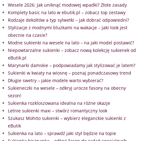
Wesele 2026: Jak uniknąć modowej wpadki? Złote zasady
Komplety basic na lato w ebutik.pl – zobacz top zestawy
Rodzaje dekoltów a typ sylwetki – jak dobrać odpowiedni?
Stylizacje z modnymi bluzkami na wakacje – jaki look jest
obecnie na czasie?
Modne sukienki na wesele na lato – na jaki model postawić?
Niepowtarzalne sukienki – zobacz nową kolekcję sukienek od
eButik.pl
Marynarki damskie – podpowiadamy jak stylizować je latem?
Sukienki w kwiaty na wiosnę – poznaj ponadczasowy trend
Długie swetry – jakie modele warto wybierać?
Sukieneczki na wesele – odkryj urocze fasony na obecny
sezon!
Sukienka rozkloszowana idealna na różne okazje
Letnie sukienki maxi – stwórz romantyczny look
Szukasz Mohito sukienki – wybierz eleganckie sukienki z
eButik
Sukienka na lato – sprawdź jaki styl będzie na topie
Sukienka hiszpanka – odkryj fason do zadań specjalnych