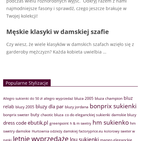
podczas wielu różnorodnych wyjść. Odkryj razem z nami
najmodniejsze fasony i sprawdź, czego jeszcze brakuje w
Twojej kolekcji!
Męskie klasyki w damskiej szafie
Czy wiesz, że wiele klasyków w damskich szafach wzięło się z
garderoby mężczyzn? Każda kobieta uwielbia
…
Popularne Stylizacje
bluz
bluza 2005
bluza champion
Allegro sukienki do 50 zł
allegro wyprzedaż
bonprix sukienki
bluzy dla par
relab
bluzy 2005
bluzy jordana
buty
bonprix sweter
chaotic bluza
co do eleganckiej sukienki
damskie bluzy
hm sukienko
ebutik.pl
dress code
greenpoint
hm
h & m swetry
swetry damskie
Hurtownia odzieży damskiej factoryprice.eu
kolorowy sweter w
letnie wyprzedaże
lou sukienki
mango eleganckie
paski