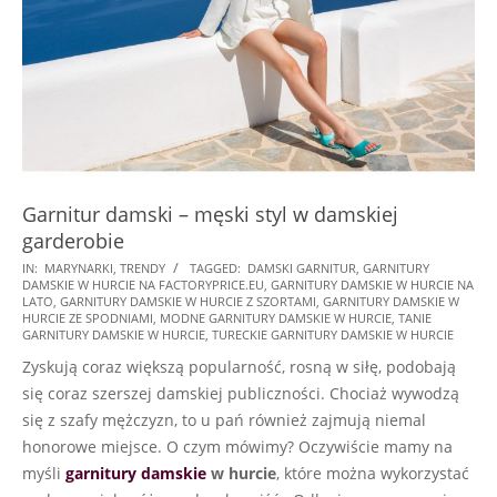
Garnitur damski – męski styl w damskiej
garderobie
2022-
IN:
MARYNARKI
,
TRENDY
TAGGED:
DAMSKI GARNITUR
,
GARNITURY
DAMSKIE W HURCIE NA FACTORYPRICE.EU
,
GARNITURY DAMSKIE W HURCIE NA
07-
LATO
,
GARNITURY DAMSKIE W HURCIE Z SZORTAMI
,
GARNITURY DAMSKIE W
11
HURCIE ZE SPODNIAMI
,
MODNE GARNITURY DAMSKIE W HURCIE
,
TANIE
GARNITURY DAMSKIE W HURCIE
,
TURECKIE GARNITURY DAMSKIE W HURCIE
Zyskują coraz większą popularność, rosną w siłę, podobają
się coraz szerszej damskiej publiczności. Chociaż wywodzą
się z szafy mężczyzn, to u pań również zajmują niemal
honorowe miejsce. O czym mówimy? Oczywiście mamy na
myśli
garnitury damskie
w hurcie
, które można wykorzystać