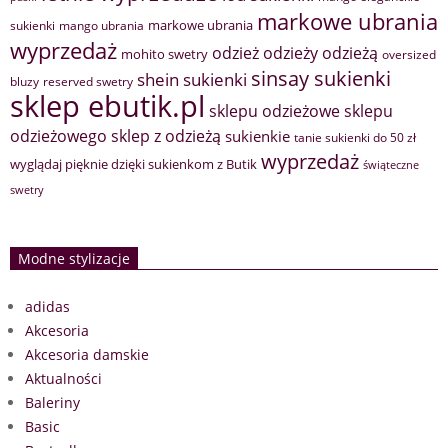
markowe ubrania
markowe ubrania
sukienki
mango ubrania
wyprzedaż
odzież
odzieży
odzieżą
mohito swetry
oversized
sinsay sukienki
shein sukienki
bluzy
reserved swetry
sklep ebutik.pl
sklepu odzieżowe
sklepu
sklep z odzieżą
odzieżowego
sukienkie
tanie sukienki do 50 zł
wyprzedaż
wyglądaj pięknie dzięki sukienkom z Butik
świąteczne
swetry
Modne stylizacje
adidas
Akcesoria
Akcesoria damskie
Aktualności
Baleriny
Basic