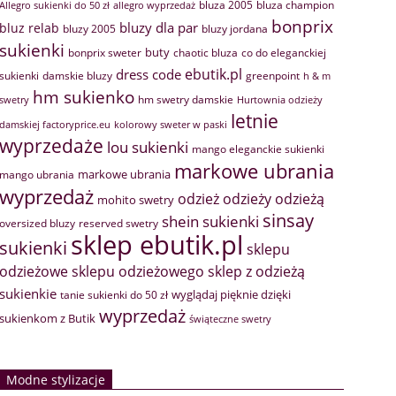
bluza 2005
bluza champion
Allegro sukienki do 50 zł
allegro wyprzedaż
bonprix
bluzy dla par
bluz relab
bluzy 2005
bluzy jordana
sukienki
buty
bonprix sweter
chaotic bluza
co do eleganckiej
ebutik.pl
dress code
sukienki
greenpoint
damskie bluzy
h & m
hm sukienko
hm swetry damskie
swetry
Hurtownia odzieży
letnie
damskiej factoryprice.eu
kolorowy sweter w paski
wyprzedaże
lou sukienki
mango eleganckie sukienki
markowe ubrania
markowe ubrania
mango ubrania
wyprzedaż
odzież
odzieży
odzieżą
mohito swetry
sinsay
shein sukienki
oversized bluzy
reserved swetry
sklep ebutik.pl
sukienki
sklepu
sklep z odzieżą
odzieżowe
sklepu odzieżowego
sukienkie
wyglądaj pięknie dzięki
tanie sukienki do 50 zł
wyprzedaż
sukienkom z Butik
świąteczne swetry
Modne stylizacje