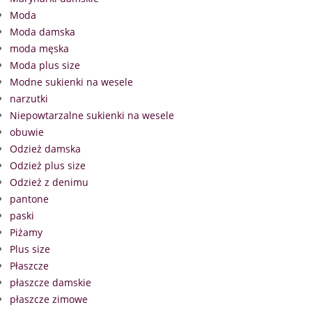
Moda
Moda damska
moda męska
Moda plus size
Modne sukienki na wesele
narzutki
Niepowtarzalne sukienki na wesele
obuwie
Odzież damska
Odzież plus size
Odzież z denimu
pantone
paski
Piżamy
Plus size
Płaszcze
płaszcze damskie
płaszcze zimowe