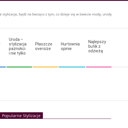
e stylizacje, bądź na bieżąco z tym, co dzieje się w świecie mody, urody
Uroda –
Najlepszy
y
stylizacja
Płaszcze
Hurtownia
butik z
paznokci
oversize
opinie
odzieżą
i nie tylko
Popularne Stylizacje