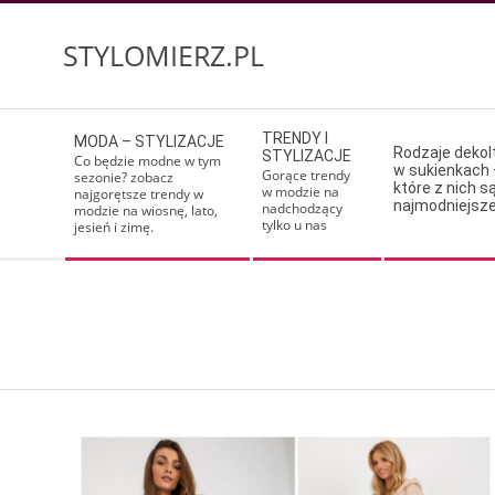
Skip
to
STYLOMIERZ.PL
content
Secondary
TRENDY I
MODA – STYLIZACJE
Navigation
Rodzaje deko
STYLIZACJE
Co będzie modne w tym
w sukienkach 
Menu
Gorące trendy
sezonie? zobacz
które z nich s
w modzie na
najgorętsze trendy w
najmodniejsz
nadchodzący
modzie na wiosnę, lato,
tylko u nas
jesień i zimę.