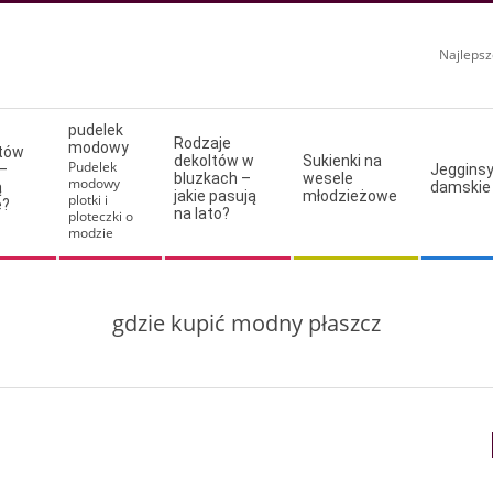
Najlepsz
pudelek
Rodzaje
modowy
ltów
dekoltów w
Sukienki na
Pudelek
–
Jeggins
bluzkach –
wesele
modowy
ą
damskie
jakie pasują
młodzieżowe
plotki i
e?
na lato?
ploteczki o
modzie
gdzie kupić modny płaszcz