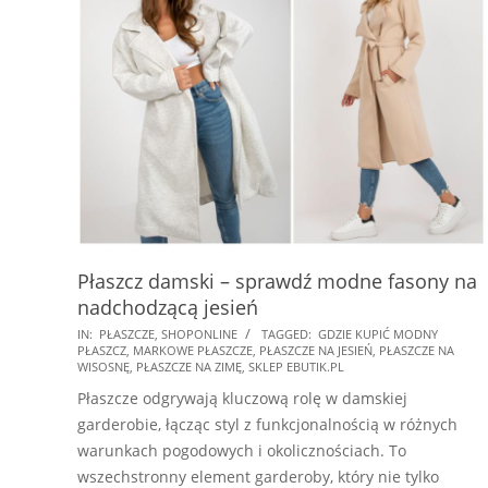
Płaszcz damski – sprawdź modne fasony na
nadchodzącą jesień
2026-
IN:
PŁASZCZE
,
SHOPONLINE
TAGGED:
GDZIE KUPIĆ MODNY
PŁASZCZ
,
MARKOWE PŁASZCZE
,
PŁASZCZE NA JESIEŃ
,
PŁASZCZE NA
02-
WISOSNĘ
,
PŁASZCZE NA ZIMĘ
,
SKLEP EBUTIK.PL
16
Płaszcze odgrywają kluczową rolę w damskiej
garderobie, łącząc styl z funkcjonalnością w różnych
warunkach pogodowych i okolicznościach. To
wszechstronny element garderoby, który nie tylko