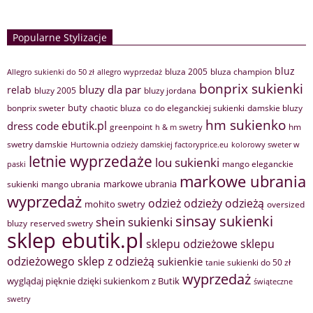
Popularne Stylizacje
bluz
bluza 2005
bluza champion
Allegro sukienki do 50 zł
allegro wyprzedaż
bonprix sukienki
bluzy dla par
relab
bluzy 2005
bluzy jordana
buty
bonprix sweter
chaotic bluza
co do eleganckiej sukienki
damskie bluzy
hm sukienko
ebutik.pl
dress code
greenpoint
hm
h & m swetry
swetry damskie
Hurtownia odzieży damskiej factoryprice.eu
kolorowy sweter w
letnie wyprzedaże
lou sukienki
mango eleganckie
paski
markowe ubrania
markowe ubrania
sukienki
mango ubrania
wyprzedaż
odzież
odzieży
odzieżą
mohito swetry
oversized
sinsay sukienki
shein sukienki
bluzy
reserved swetry
sklep ebutik.pl
sklepu odzieżowe
sklepu
sklep z odzieżą
odzieżowego
sukienkie
tanie sukienki do 50 zł
wyprzedaż
wyglądaj pięknie dzięki sukienkom z Butik
świąteczne
swetry