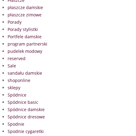
Płaszcze
płaszcze damskie
płaszcze zimowe
Porady
Porady stylistki
Portfele damskie
program partnerski
pudelek modowy
reserved
Sale
sandału damskie
shoponline
sklepy
Spódnice
Spódnice basic
Spódnice damskie
Spódnice dresowe
Spodnie
Spodnie cygaretki