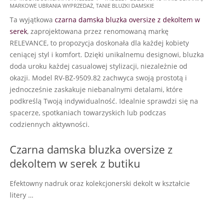
MARKOWE UBRANIA WYPRZEDAŻ
,
TANIE BLUZKI DAMSKIE
09-
Ta wyjątkowa
czarna damska bluzka oversize z dekoltem w
05
serek
, zaprojektowana przez renomowaną markę
RELEVANCE, to propozycja doskonała dla każdej kobiety
ceniącej styl i komfort. Dzięki unikalnemu designowi, bluzka
doda uroku każdej casualowej stylizacji, niezależnie od
okazji. Model RV-BZ-9509.82 zachwyca swoją prostotą i
jednocześnie zaskakuje niebanalnymi detalami, które
podkreślą Twoją indywidualność. Idealnie sprawdzi się na
spacerze, spotkaniach towarzyskich lub podczas
codziennych aktywności.
Czarna damska bluzka oversize z
dekoltem w serek z butiku
Efektowny nadruk oraz kolekcjonerski dekolt w kształcie
litery …