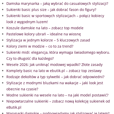
Damska marynarka – jaką wybrać do casualowych stylizacji?
Sukienki basic plus size – jak dobrać fason do figury?
Sukienki basic w sportowych stylizacjach – połącz kobiecy
look z wygodnym luzem!
Koszule damskie na lato – zobacz top modele
Pastelowe kolory ubrań – idealne na wiosnę
Stylizacja w jednym kolorze – 5 kluczowych zasad
Kolory ziemi w modzie – co to za trend?
Sukienki midi: elegancja, która wymaga świadomego wyboru.
Czy to długość dla każdego?
Wesele 2026: Jak uniknąć modowej wpadki? Złote zasady
Komplety basic na lato w ebutik.pl – zobacz top zestawy
Rodzaje dekoltów a typ sylwetki – jak dobrać odpowiedni?
Stylizacje z modnymi bluzkami na wakacje – jaki look jest
obecnie na czasie?
Modne sukienki na wesele na lato – na jaki model postawić?
Niepowtarzalne sukienki – zobacz nową kolekcję sukienek od
eButik.pl
Marynarki damskie – podpowiadamy jak stylizować je latem?