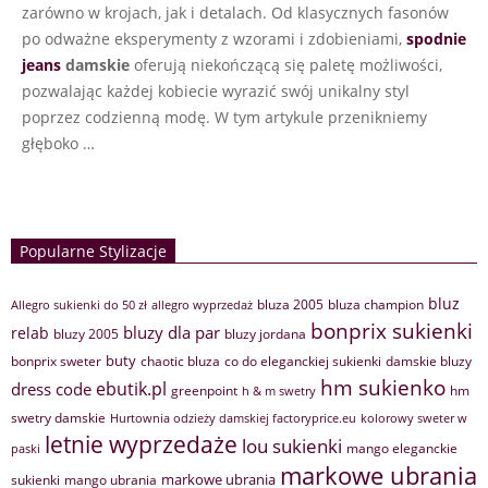
zarówno w krojach, jak i detalach. Od klasycznych fasonów
po odważne eksperymenty z wzorami i zdobieniami,
spodnie
jeans
damskie
oferują niekończącą się paletę możliwości,
pozwalając każdej kobiecie wyrazić swój unikalny styl
poprzez codzienną modę. W tym artykule przenikniemy
głęboko …
Popularne Stylizacje
bluz
bluza 2005
bluza champion
Allegro sukienki do 50 zł
allegro wyprzedaż
bonprix sukienki
bluzy dla par
relab
bluzy 2005
bluzy jordana
buty
bonprix sweter
chaotic bluza
co do eleganckiej sukienki
damskie bluzy
hm sukienko
ebutik.pl
dress code
greenpoint
hm
h & m swetry
swetry damskie
Hurtownia odzieży damskiej factoryprice.eu
kolorowy sweter w
letnie wyprzedaże
lou sukienki
mango eleganckie
paski
markowe ubrania
markowe ubrania
sukienki
mango ubrania