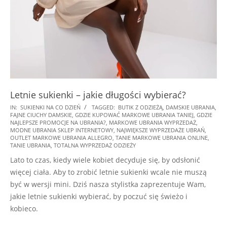
Letnie sukienki – jakie długości wybierać?
2026-
IN:
SUKIENKI NA CO DZIEŃ
TAGGED:
BUTIK Z ODZIEŻĄ
,
DAMSKIE UBRANIA
,
FAJNE CIUCHY DAMSKIE
,
GDZIE KUPOWAĆ MARKOWE UBRANIA TANIEJ
,
GDZIE
02-
NAJLEPSZE PROMOCJE NA UBRANIA?
,
MARKOWE UBRANIA WYPRZEDAŻ
,
11
MODNE UBRANIA SKLEP INTERNETOWY
,
NAJWIĘKSZE WYPRZEDAŻE UBRAŃ
,
OUTLET MARKOWE UBRANIA ALLEGRO
,
TANIE MARKOWE UBRANIA ONLINE
,
TANIE UBRANIA
,
TOTALNA WYPRZEDAŻ ODZIEŻY
Lato to czas, kiedy wiele kobiet decyduje się, by odsłonić
więcej ciała. Aby to zrobić letnie sukienki wcale nie muszą
być w wersji mini. Dziś nasza stylistka zaprezentuje Wam,
jakie letnie sukienki wybierać, by poczuć się świeżo i
kobieco.