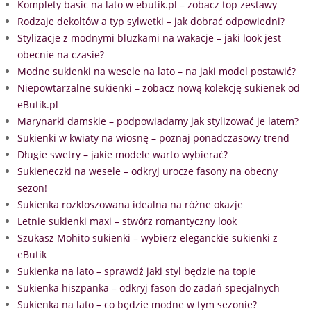
Komplety basic na lato w ebutik.pl – zobacz top zestawy
Rodzaje dekoltów a typ sylwetki – jak dobrać odpowiedni?
Stylizacje z modnymi bluzkami na wakacje – jaki look jest
obecnie na czasie?
Modne sukienki na wesele na lato – na jaki model postawić?
Niepowtarzalne sukienki – zobacz nową kolekcję sukienek od
eButik.pl
Marynarki damskie – podpowiadamy jak stylizować je latem?
Sukienki w kwiaty na wiosnę – poznaj ponadczasowy trend
Długie swetry – jakie modele warto wybierać?
Sukieneczki na wesele – odkryj urocze fasony na obecny
sezon!
Sukienka rozkloszowana idealna na różne okazje
Letnie sukienki maxi – stwórz romantyczny look
Szukasz Mohito sukienki – wybierz eleganckie sukienki z
eButik
Sukienka na lato – sprawdź jaki styl będzie na topie
Sukienka hiszpanka – odkryj fason do zadań specjalnych
Sukienka na lato – co będzie modne w tym sezonie?