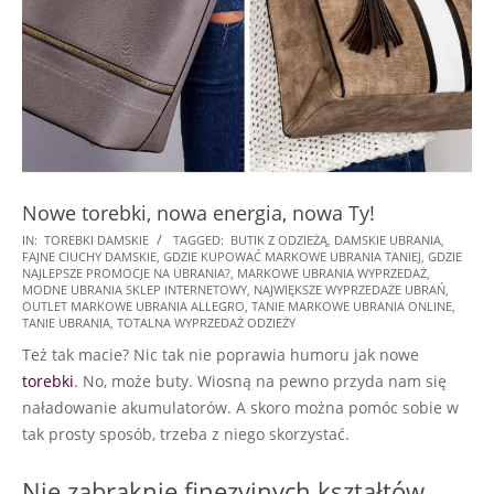
Nowe torebki, nowa energia, nowa Ty!
2026-
IN:
TOREBKI DAMSKIE
TAGGED:
BUTIK Z ODZIEŻĄ
,
DAMSKIE UBRANIA
,
FAJNE CIUCHY DAMSKIE
,
GDZIE KUPOWAĆ MARKOWE UBRANIA TANIEJ
,
GDZIE
02-
NAJLEPSZE PROMOCJE NA UBRANIA?
,
MARKOWE UBRANIA WYPRZEDAŻ
,
19
MODNE UBRANIA SKLEP INTERNETOWY
,
NAJWIĘKSZE WYPRZEDAŻE UBRAŃ
,
OUTLET MARKOWE UBRANIA ALLEGRO
,
TANIE MARKOWE UBRANIA ONLINE
,
TANIE UBRANIA
,
TOTALNA WYPRZEDAŻ ODZIEŻY
Też tak macie? Nic tak nie poprawia humoru jak nowe
torebki
. No, może buty. Wiosną na pewno przyda nam się
naładowanie akumulatorów. A skoro można pomóc sobie w
tak prosty sposób, trzeba z niego skorzystać.
Nie zabraknie finezyjnych kształtów