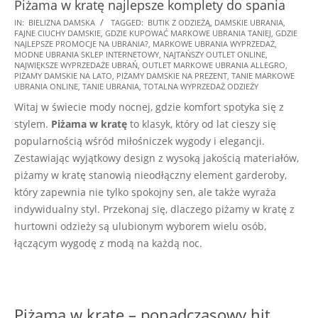
Piżama w kratę najlepsze komplety do spania
2024-
IN:
BIELIZNA DAMSKA
TAGGED:
BUTIK Z ODZIEŻĄ
,
DAMSKIE UBRANIA
,
FAJNE CIUCHY DAMSKIE
,
GDZIE KUPOWAĆ MARKOWE UBRANIA TANIEJ
,
GDZIE
10-
NAJLEPSZE PROMOCJE NA UBRANIA?
,
MARKOWE UBRANIA WYPRZEDAŻ
,
14
MODNE UBRANIA SKLEP INTERNETOWY
,
NAJTAŃSZY OUTLET ONLINE
,
NAJWIĘKSZE WYPRZEDAŻE UBRAŃ
,
OUTLET MARKOWE UBRANIA ALLEGRO
,
PIŻAMY DAMSKIE NA LATO
,
PIŻAMY DAMSKIE NA PREZENT
,
TANIE MARKOWE
UBRANIA ONLINE
,
TANIE UBRANIA
,
TOTALNA WYPRZEDAŻ ODZIEŻY
Witaj w świecie mody nocnej, gdzie komfort spotyka się z
stylem.
Piżama w kratę
to klasyk, który od lat cieszy się
popularnością wśród miłośniczek wygody i elegancji.
Zestawiając wyjątkowy design z wysoką jakością materiałów,
piżamy w kratę stanowią nieodłączny element garderoby,
który zapewnia nie tylko spokojny sen, ale także wyraża
indywidualny styl. Przekonaj się, dlaczego piżamy w kratę z
hurtowni odzieży są ulubionym wyborem wielu osób,
łączącym wygodę z modą na każdą noc.
Piżama w kratę – ponadczasowy hit