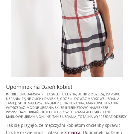
Upominek na Dzień kobiet
2026-
IN:
BIELIZNA DAMSKA
TAGGED:
BIELIZNA
,
BUTIK Z ODZIEŻĄ
,
DAMSKIE
UBRANIA
,
FAJNE CIUCHY DAMSKIE
,
GDZIE KUPOWAĆ MARKOWE UBRANIA
02-
TANIEJ
,
GDZIE NAJLEPSZE PROMOCJE NA UBRANIA?
,
MARKOWE UBRANIA
18
WYPRZEDAŻ
,
MODNE UBRANIA SKLEP INTERNETOWY
,
NAJWIĘKSZE
WYPRZEDAŻE UBRAŃ
,
OUTLET MARKOWE UBRANIA ALLEGRO
,
TANIE
MARKOWE UBRANIA ONLINE
,
TANIE UBRANIA
,
TOTALNA WYPRZEDAŻ ODZIEŻY
Tak się przyjęło, że mężczyźni kobietom chcieliby sprawić
trochę przyjemności właśnie
8 marca
. Upominek na Dzień