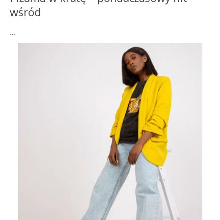
wśród
…