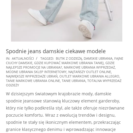
Spodnie jeans damskie ciekawe modele
2024-
IN:
AKTUALNOŚCI
TAGGED:
BUTIK Z ODZIEŻĄ
,
DAMSKIE UBRANIA
,
FAJNE
CIUCHY DAMSKIE
,
GDZIE KUPOWAĆ MARKOWE UBRANIA TANIEJ
,
GDZIE
10-
NAJLEPSZE PROMOCJE NA UBRANIA?
,
MARKOWE UBRANIA WYPRZEDAŻ
,
08
MODNE UBRANIA SKLEP INTERNETOWY
,
NAJTAŃSZY OUTLET ONLINE
,
NAJWIĘKSZE WYPRZEDAŻE UBRAŃ
,
OUTLET MARKOWE UBRANIA ALLEGRO
,
TANIE MARKOWE UBRANIA ONLINE
,
TANIE UBRANIA
,
TOTALNA WYPRZEDAŻ
ODZIEŻY
W dzisiejszym światowym krajobrazie mody, damskie
spodnie jeansowe stanowią kluczowy element garderoby,
który nie tylko podkreśla styl, ale także oferuje niezrównane
poczucie komfortu. Wraz z ewolucją trendów i designu,
spodnie te stały się ikonicznym elementem, przekraczając
granice klasycznego denimu i wprowadzając innowacje