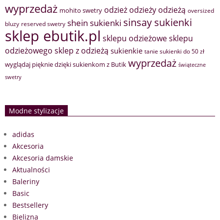
wyprzedaż
odzież
odzieży
odzieżą
mohito swetry
oversized
sinsay sukienki
shein sukienki
bluzy
reserved swetry
sklep ebutik.pl
sklepu odzieżowe
sklepu
sklep z odzieżą
odzieżowego
sukienkie
tanie sukienki do 50 zł
wyprzedaż
wyglądaj pięknie dzięki sukienkom z Butik
świąteczne
swetry
Modne stylizacje
adidas
Akcesoria
Akcesoria damskie
Aktualności
Baleriny
Basic
Bestsellery
Bielizna