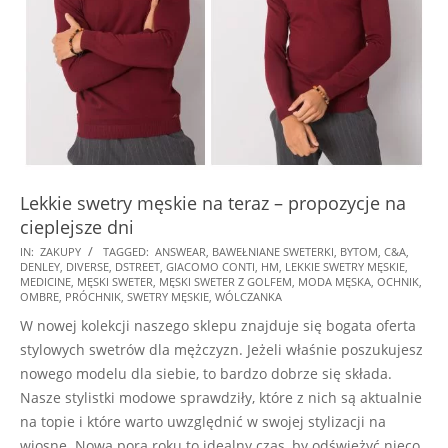
Lekkie swetry męskie na teraz – propozycje na
cieplejsze dni
2025-
IN:
ZAKUPY
TAGGED:
ANSWEAR
,
BAWEŁNIANE SWETERKI
,
BYTOM
,
C&A
,
DENLEY
,
DIVERSE
,
DSTREET
,
GIACOMO CONTI
,
HM
,
LEKKIE SWETRY MĘSKIE
,
01-
MEDICINE
,
MĘSKI SWETER
,
MĘSKI SWETER Z GOLFEM
,
MODA MĘSKA
,
OCHNIK
,
15
OMBRE
,
PRÓCHNIK
,
SWETRY MĘSKIE
,
WÓLCZANKA
W nowej kolekcji naszego sklepu znajduje się bogata oferta
stylowych swetrów dla mężczyzn. Jeżeli właśnie poszukujesz
nowego modelu dla siebie, to bardzo dobrze się składa.
Nasze stylistki modowe sprawdziły, które z nich są aktualnie
na topie i które warto uwzględnić w swojej stylizacji na
wiosnę. Nowa pora roku to idealny czas, by odświeżyć nieco