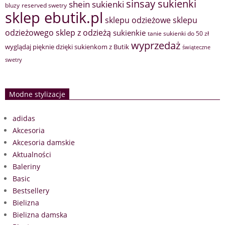
sinsay sukienki
shein sukienki
bluzy
reserved swetry
sklep ebutik.pl
sklepu odzieżowe
sklepu
sklep z odzieżą
odzieżowego
sukienkie
tanie sukienki do 50 zł
wyprzedaż
wyglądaj pięknie dzięki sukienkom z Butik
świąteczne
swetry
Modne stylizacje
adidas
Akcesoria
Akcesoria damskie
Aktualności
Baleriny
Basic
Bestsellery
Bielizna
Bielizna damska