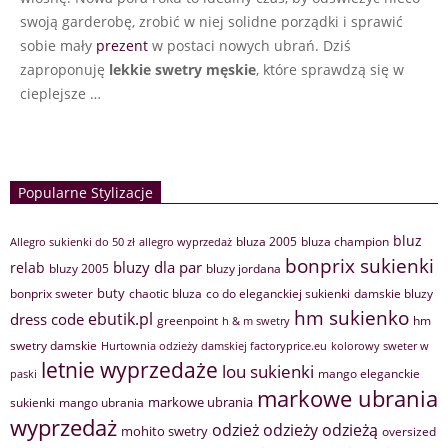
swoją garderobę, zrobić w niej solidne porządki i sprawić
sobie mały
prezent
w postaci nowych ubrań. Dziś
zaproponuję
lekkie swetry męskie
, które sprawdzą się w
cieplejsze …
Popularne Stylizacje
bluz
bluza 2005
bluza champion
Allegro sukienki do 50 zł
allegro wyprzedaż
bonprix sukienki
bluzy dla par
relab
bluzy 2005
bluzy jordana
buty
bonprix sweter
chaotic bluza
co do eleganckiej sukienki
damskie bluzy
hm sukienko
ebutik.pl
dress code
greenpoint
hm
h & m swetry
swetry damskie
Hurtownia odzieży damskiej factoryprice.eu
kolorowy sweter w
letnie wyprzedaże
lou sukienki
mango eleganckie
paski
markowe ubrania
markowe ubrania
sukienki
mango ubrania
wyprzedaż
odzież
odzieży
odzieżą
mohito swetry
oversized